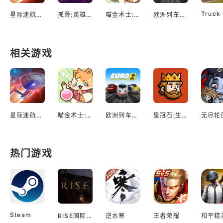
星际迷航：舰队指挥官
孤骨:英雄杀手
喵金术士:猫咪合并大亨
欧洲列车模拟2
相关游戏
星际迷航：舰队指挥官
喵金术士:猫咪合并大亨
欧洲列车模拟2
皇冠石:生存
热门游戏
Steam
RISE国际服
逆水寒
王者荣耀
和平精