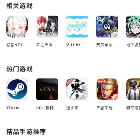
相关游戏
Disney Sparklink Stars
忍者NEXUS 闪乱神乐
梦之王国与沉睡的100王子
赛尔号巅峰之战
热门游戏
Steam
RISE国际服
逆水寒
王者荣耀
和平精
精品手游推荐