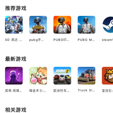
推荐游戏
SD 高达 G世代 永恒（国际服）
pubg手游越南服最新版
PUBG印服手机安卓版
PUBG M(国际服绝地求生)
最新游戏
Truck Simulator EVO: Drive USA
孤骨:英雄杀手
喵金术士:猫咪合并大亨
欧洲列车模拟2
相关游戏