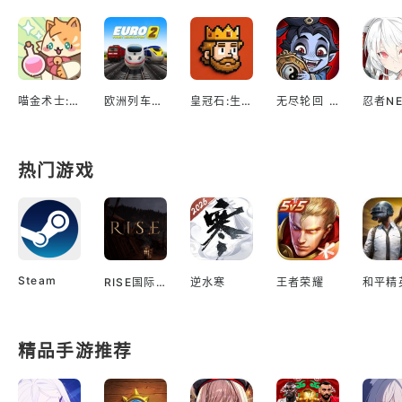
喵金术士:猫咪合并大亨
欧洲列车模拟2
皇冠石:生存
无尽轮回 鬼域摸金
热门游戏
Steam
RISE国际服
逆水寒
王者荣耀
和平精
精品手游推荐