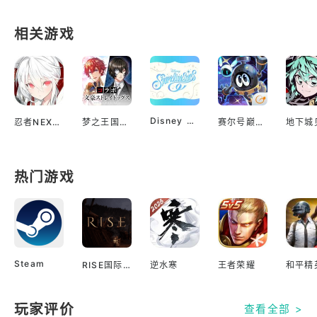
相关游戏
Disney Sparklink Stars
忍者NEXUS 闪乱神乐
梦之王国与沉睡的100王子
赛尔号巅峰之战
热门游戏
Steam
RISE国际服
逆水寒
王者荣耀
和平精
玩家评价
查看全部 >