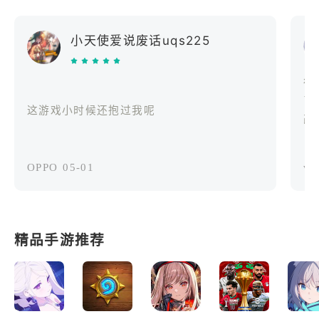
小天使爱说废话uqs225
很
了
这游戏小时候还抱过我呢
改
OPPO
05-01
vi
精品手游推荐