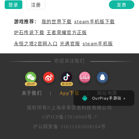
登录
注册
发表
游戏推荐：
我的世界下载
steam手机版下载
炉石传说下载
王者荣耀官方正版
永恒之塔2官网入口
光遇官服
steam手机版
欢迎关注我们
关于我们
|
App下载
|
网站地图
OurPlay手游站 >
版权所有©上海卓安信息科技有限公司
©沪ICP备17010969号-7
沪公网安备 31011202008264号