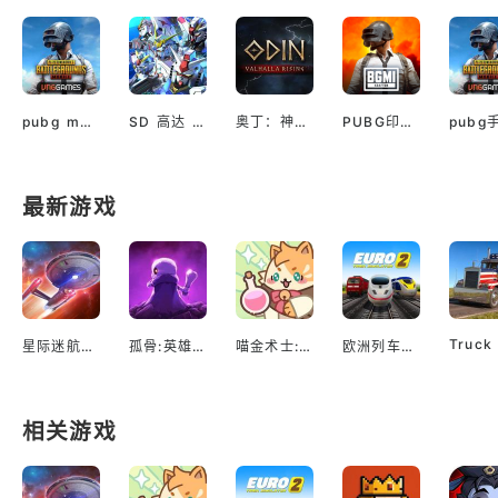
pubg mobile最新版本
SD 高达 G世代 永恒（国际服）
奥丁：神判（国际服）
PUBG印服手机安卓版
最新游戏
星际迷航：舰队指挥官
孤骨:英雄杀手
喵金术士:猫咪合并大亨
欧洲列车模拟2
相关游戏