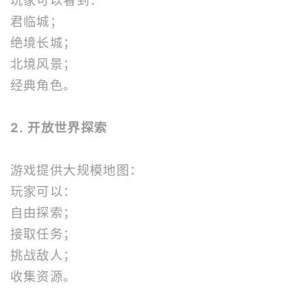
君临城；
绝境长城；
北境风景；
经典角色。
2. 开放世界探索
游戏提供大规模地图：
玩家可以：
自由探索；
接取任务；
挑战敌人；
收集资源。