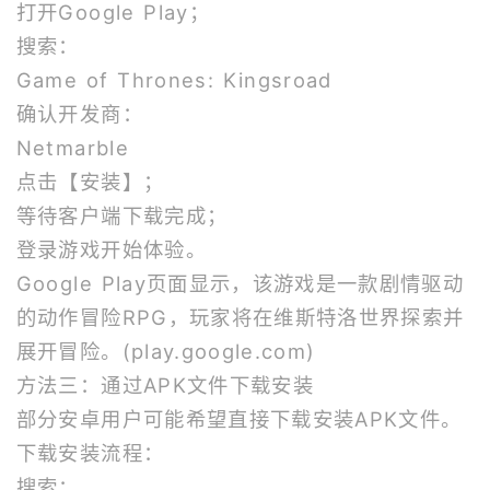
打开Google Play；
搜索：
Game of Thrones: Kingsroad
确认开发商：
Netmarble
点击【安装】；
等待客户端下载完成；
登录游戏开始体验。
Google Play页面显示，该游戏是一款剧情驱动
的动作冒险RPG，玩家将在维斯特洛世界探索并
展开冒险。(play.google.com)
方法三：通过APK文件下载安装
部分安卓用户可能希望直接下载安装APK文件。
下载安装流程：
搜索：