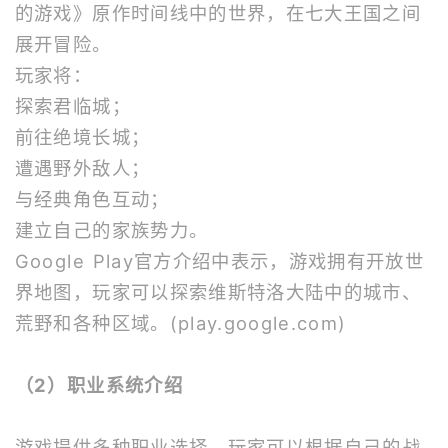
的游戏》原作时间线中的世界，在七大王国之间
展开冒险。
玩家将：
探索君临城；
前往绝境长城；
遭遇野外敌人；
与经典角色互动；
建立自己的家族势力。
Google Play官方介绍中表示，游戏拥有开放世
界地图，玩家可以探索维斯特洛大陆中的城市、
荒野和各种区域。(play.google.com)
（2）职业系统介绍
游戏提供多种职业选择，玩家可以根据自己的战