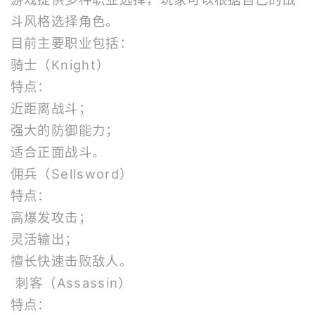
斗风格选择角色。
目前主要职业包括：
骑士（Knight）
特点：
近距离战斗；
强大的防御能力；
适合正面战斗。
佣兵（Sellsword）
特点：
高爆发攻击；
灵活输出；
擅长快速击败敌人。
刺客（Assassin）
特点：