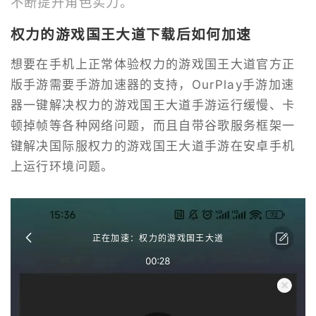
不断提升角色实力。
权力的游戏国王大道下载后如何加速
想要在手机上正常体验权力的游戏国王大道官方正
版手游需要手游加速器的支持，OurPlay手游加速
器一键解决权力的游戏国王大道手游运行缓慢、卡
顿掉帧等各种网络问题，而且自带谷歌服务框架一
键解决国际服权力的游戏国王大道手游在安卓手机
上运行环境问题。
正在加速：权力的游戏国王大道