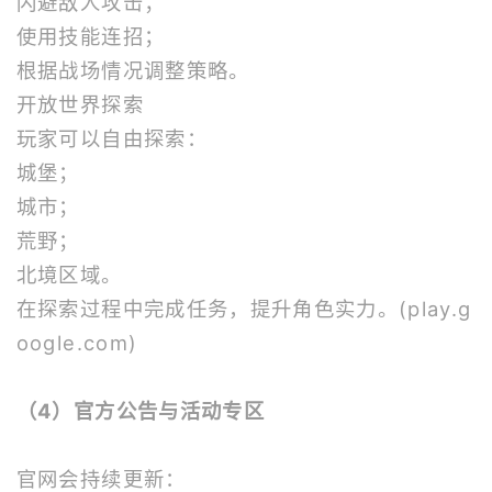
闪避敌人攻击；
使用技能连招；
根据战场情况调整策略。
开放世界探索
玩家可以自由探索：
城堡；
城市；
荒野；
北境区域。
在探索过程中完成任务，提升角色实力。(play.g
oogle.com)
（4）官方公告与活动专区
官网会持续更新：