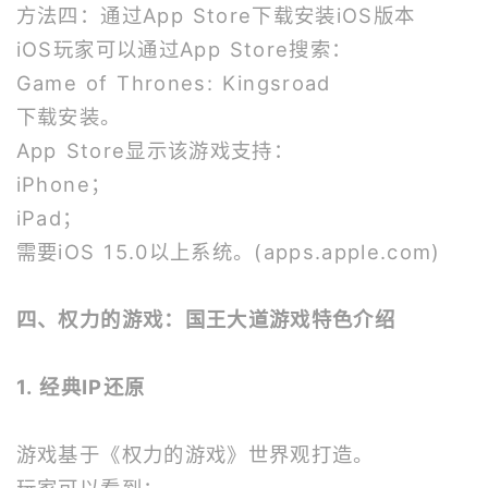
方法四：通过App Store下载安装iOS版本
iOS玩家可以通过App Store搜索：
Game of Thrones: Kingsroad
下载安装。
App Store显示该游戏支持：
iPhone；
iPad；
需要iOS 15.0以上系统。(apps.apple.com)
四、权力的游戏：国王大道游戏特色介绍
1. 经典IP还原
游戏基于《权力的游戏》世界观打造。
玩家可以看到：