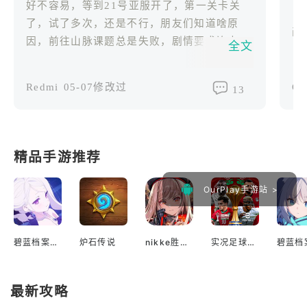
好不容易，等到21号亚服开了，第一关卡关
了，试了多次，还是不行，朋友们知道啥原
画
因，前往山脉课题总是失败，剧情要求连击屏
全文
幕，游戏里没有反应，过不了关，是游戏bag
吗
Redmi
05-07修改过
OP
13
精品手游推荐
OurPlay手游站 >
碧蓝档案国际服
炉石传说
nikke胜利女神国际服
实况足球2022手游
最新攻略