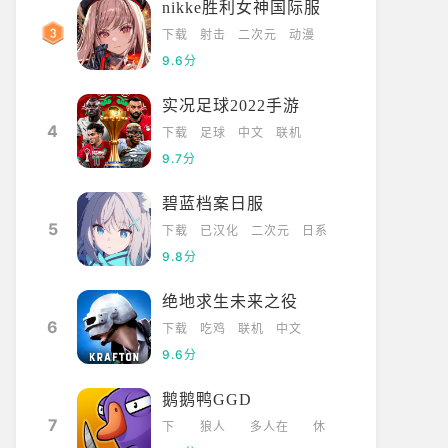
nikke胜利女神国际服
下载
射击
二次元
动漫
9.6分
实况足球2022手游
4
下载
足球
中文
联机
9.7分
碧蓝档案日服
5
下载
已汉化
二次元
日系
9.8分
绝地求生未来之役
6
下载
吃鸡
联机
中文
9.6分
鹅鹅鸭GGD
7
下
狼人
多人在
休
载
杀
线
闲