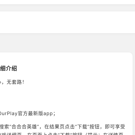
详细介绍
心，无套路！
rPlay官方最新版app；
搜索“合合合英雄”，在结果页点击“下载”按钮，即可享受