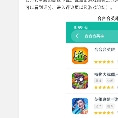
官方安卓版超高速下载。或点击游戏图标进入游
可以看到评分、进入评论页以及游戏论坛）。
合合合英