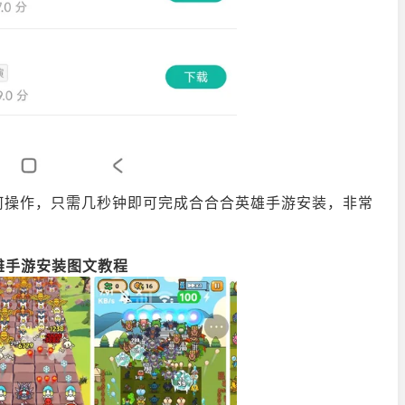
何操作，只需几秒钟即可完成合合合英雄手游安装，非常
雄手游安装图文教程