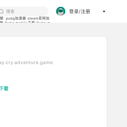
登录/注册
搜:
pubg加速器
steam官网加
器
Pubg mobile下载
Pubg m
际服
碧蓝档案下载
y.cry.adventure.game
下载