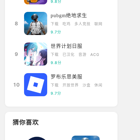
9.8分
pubgm绝地求生
8
下载
吃鸡
多人竞技
联网
9.7分
世界计划日服
9
下载
已汉化
音游
ACG
9.8分
罗布乐思美服
10
下载
开放世界
沙盒
休闲
9.7分
猜你喜欢