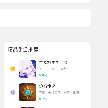
精品手游推荐
碧蓝档案国际服
下
二次
角色扮
中
载
元
演
文
9.8分
炉石传说
下载
卡牌策略
卡牌
休闲
9.7分