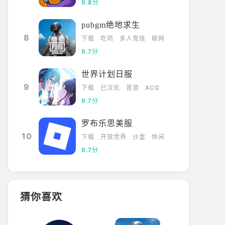
9.8分
pubgm绝地求生
8
下载
吃鸡
多人竞技
联网
9.7分
世界计划日服
9
下载
已汉化
音游
ACG
9.7分
罗布乐思美服
10
下载
开放世界
沙盒
休闲
9.7分
猜你喜欢