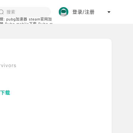
登录/注册
搜:
pubg加速器
steam官网加
器
Pubg mobile下载
Pubg m
际服
碧蓝档案下载
vivors
下载