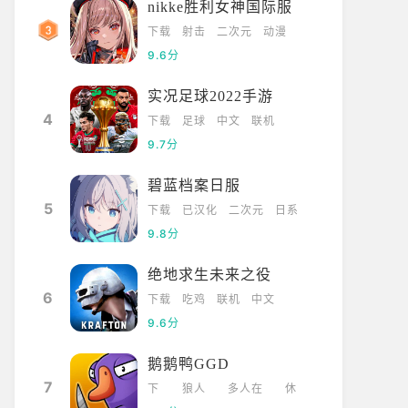
nikke胜利女神国际服
下载
射击
二次元
动漫
9.6分
实况足球2022手游
4
下载
足球
中文
联机
9.7分
碧蓝档案日服
5
下载
已汉化
二次元
日系
9.8分
绝地求生未来之役
6
下载
吃鸡
联机
中文
9.6分
鹅鹅鸭GGD
7
下
狼人
多人在
休
载
杀
线
闲