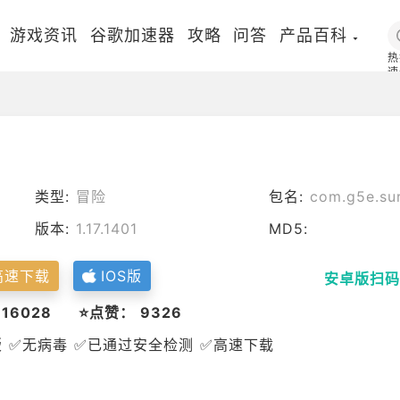
游戏资讯
谷歌加速器
攻略
问答
产品百科
热
速
国
类型:
冒险
包名:
com.g5e.sur
版本:
1.17.1401
MD5:
高速下载
IOS版
安卓版扫码
 16028
⭐点赞： 9326
版 ✅无病毒 ✅已通过安全检测 ✅高速下载