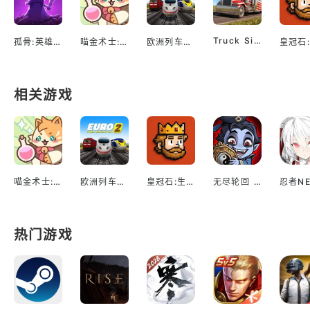
Truck Simulator EVO: Drive USA
孤骨:英雄杀手
喵金术士:猫咪合并大亨
欧洲列车模拟2
相关游戏
喵金术士:猫咪合并大亨
欧洲列车模拟2
皇冠石:生存
无尽轮回 鬼域摸金
热门游戏