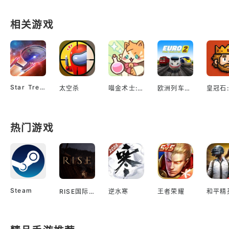
相关游戏
Star Trek™ Fleet Command
太空杀
喵金术士:猫咪合并大亨
欧洲列车模拟2
热门游戏
Steam
RISE国际服
逆水寒
王者荣耀
和平精