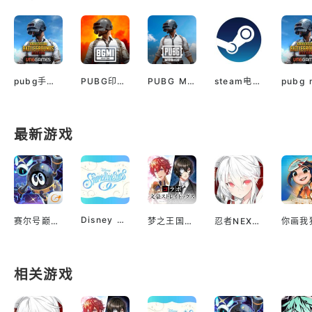
pubg手游越南服最新版
PUBG印服手机安卓版
PUBG M(国际服绝地求生)
steam电脑版下载
最新游戏
Disney Sparklink Stars
赛尔号巅峰之战
梦之王国与沉睡的100王子
忍者NEXUS 闪乱神乐
你画我
相关游戏