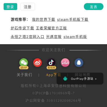
登录
注册
发表
游戏推荐：
我的世界下载
steam手机版下载
炉石传说下载
王者荣耀官方正版
永恒之塔2官网入口
光遇官服
steam手机版
欢迎关注我们
关于我们
|
App下载
|
网站地图
OurPlay手游站 >
版权所有©上海卓安信息科技有限公司
©沪ICP备17010969号-7
沪公网安备 31011202008264号