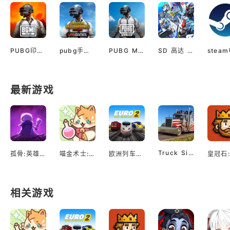
PUBG印服手机安卓版
pubg手游越南服最新版
PUBG M(国际服绝地求生)
SD 高达 G世代 永恒（国际服）
最新游戏
Truck Simulator EVO: Drive USA
孤骨:英雄杀手
喵金术士:猫咪合并大亨
欧洲列车模拟2
相关游戏