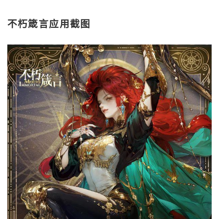
不朽箴言应用截图