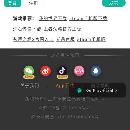
登录
注册
发表
游戏推荐：
我的世界下载
steam手机版下载
炉石传说下载
王者荣耀官方正版
永恒之塔2官网入口
光遇官服
steam手机版
欢迎关注我们
关于我们
|
App下载
|
网站地图
OurPlay手游站 >
版权所有©上海卓安信息科技有限公司
©沪ICP备17010969号-7
沪公网安备 31011202008264号