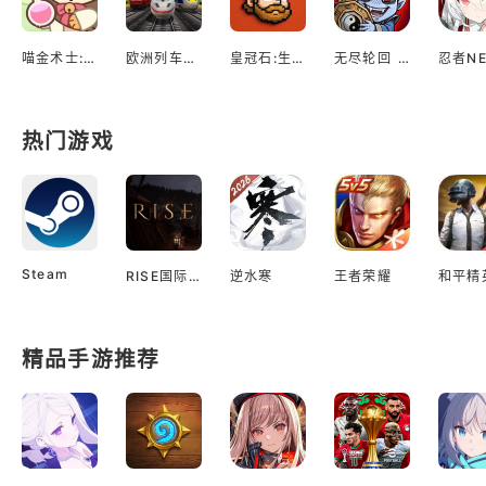
喵金术士:猫咪合并大亨
欧洲列车模拟2
皇冠石:生存
无尽轮回 鬼域摸金
热门游戏
Steam
RISE国际服
逆水寒
王者荣耀
和平精
精品手游推荐