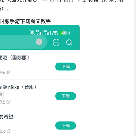
进入游戏详细页，在页面上点击“下载”按钮（提示：在
坛）。
国服手游下载图文教程