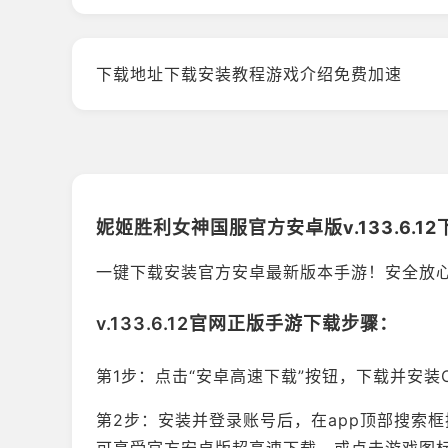
下载地址
下载安装教程
游戏介绍
免费加速
妮姬胜利女神国服官方安卓版v.133.6.1
一键下载安装官方安卓最新版本手游！安全放
v.133.6.12官网正版手游下载步骤：
第1步：点击“安卓高速下载”按钮，下载并安装Ou
第2步：安装并登录账号后，在app顶部搜索框