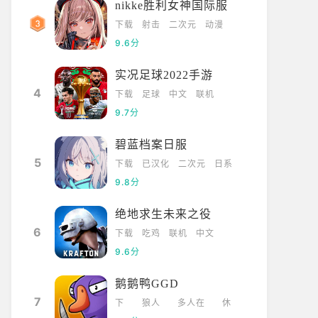
nikke胜利女神国际服
下载
射击
二次元
动漫
9.6分
实况足球2022手游
4
下载
足球
中文
联机
9.7分
碧蓝档案日服
5
下载
已汉化
二次元
日系
9.8分
绝地求生未来之役
6
下载
吃鸡
联机
中文
9.6分
鹅鹅鸭GGD
7
下
狼人
多人在
休
载
杀
线
闲