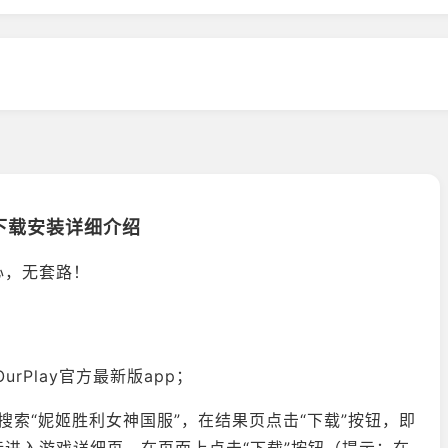
2下载安装详细介绍
心，无套路！
rPlay官方最新版app；
搜索“妮姬胜利女神国服”，在结果页点击“下载”按钮，即