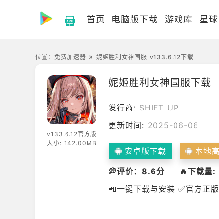
首页
电脑版下载
游戏库
星球
位置：
免费加速器
妮姬胜利女神国服 v133.6.12下载
妮姬胜利女神国服
下载
发行商:
SHIFT UP
更新时间:
2025-06-06
v133.6.12官方版
大小: 142.00MB
安卓版下载
本地
💭评价：8.6分
🔥下载量: 
📲一键下载与安装 ✅官方正