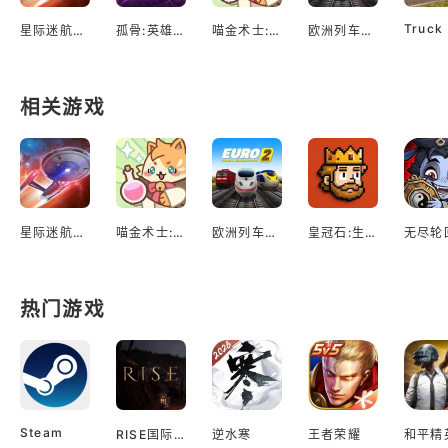
星际迷航：舰队指挥官
孤骨:英雄杀手
喵金术士:猫咪合并大亨
欧洲列车模拟2
相关游戏
星际迷航：舰队指挥官
喵金术士:猫咪合并大亨
欧洲列车模拟2
皇冠石:生存
热门游戏
Steam
RISE国际服
逆水寒
王者荣耀
和平精