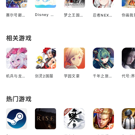
Disney Sparklink Stars
赛尔号巅峰之战
梦之王国与沉睡的100王子
忍者NEXUS 闪乱神乐
你画我
相关游戏
机兵与龙日服
剑灵2国服
学园文豪
千年之旅台服
代号:界
热门游戏