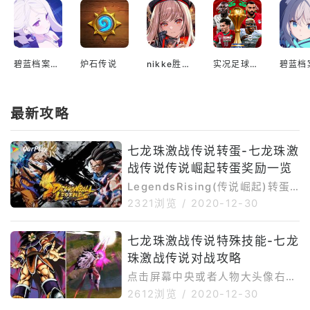
都是a，s，z+装备什么的，真的很难打，就比
如我打一把（满级）碰见一个小悟空，属性克
制一个波才打不到1/8的血，伤害是真的低，
而且对面还能回血，甚至反手给我打残，这属
碧蓝档案国际服
炉石传说
nikke胜利女神国际服
实况足球2022手游
实让我很难绷。 不过也可能是因为我是新
手，不懂角色机制，懂哥不要喷，指点一下就
最新攻略
好，毕竟我真的很怕被喷😂
七龙珠激战传说转蛋-七龙珠激
战传说传说崛起转蛋奖励一览
LegendsRising(传说崛起)转蛋
攻略时间(6/8)16:00～(6/28)14:
2321浏览
/
2020-12-30
00转蛋奖励传说的超级赛亚人布
罗利SPARKING登场！SPARKIN
七龙珠激战传说特殊技能-七龙
珠激战传说对战攻略
点击屏幕中央或者人物大头像右上
角的小圆圈，摁着不动进行集气操
2612浏览
/
2020-12-30
作。隐形瞬移当人物右上角出现红