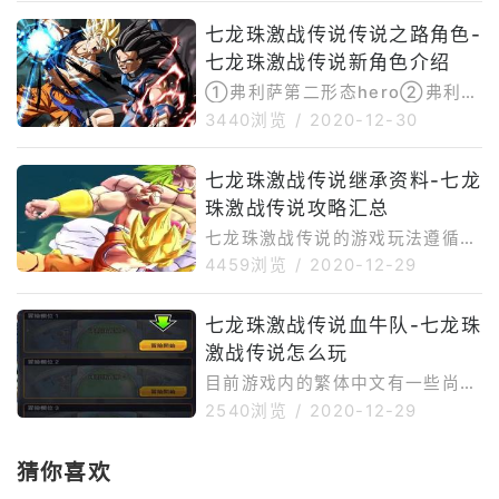
色感叹号时，向左/右滑动屏幕进
七龙珠激战传说传说之路角色-
行闪避，注意把握好时机，如果当
七龙珠激战传说新角色介绍
前处于集气
①弗利萨第二形态hero②弗利萨
第三形态hero③弗利萨最终形态
3440浏览
/
2020-12-30
sparking④基纽战斗姿势hero
⑤弗洛斯特（第六宇宙弗利萨）h
七龙珠激战传说继承资料-七龙
ero⑥弗洛斯特最终形态ex
珠激战传说攻略汇总
七龙珠激战传说的游戏玩法遵循某
些惯例和机制。游戏有一个基本的
4459浏览
/
2020-12-29
战斗机制。通过点击屏幕，你可以
执行一个基本的攻击组合，如果你
七龙珠激战传说血牛队-七龙珠
靠近你的对手，或者你很远，你可
激战传说怎么玩
以进行一次
目前游戏内的繁体中文有一些尚未
翻译到，现将一些新玩家常见的问
2540浏览
/
2020-12-29
题整理了一下：1.基本操作-对战
界面：集气：点击屏幕中央或者人
猜你喜欢
物大头像右上角的小圆圈，摁着不