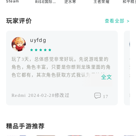
Steam
RISE国际服
逆水寒
王者荣耀
和平精
玩家评价
查看全部 >
uyfdg
玩了3天，总体感觉非常好玩。先说游戏里的
一
角色，角色丰富，只要是你想到龙珠里面的角
法
色它都有，其次角色获取方式我认为是比较简
是
全文
单的，随便打几个副本就可以在角色奖池抽上
的
一个十连且必出sp角色，有些角色池甚至抽到
Redmi
2024-02-28修改过
Re
17
一定数量还可以免费十连抽。其次打击感音效
都很还原龙珠，更棒的是角色间是有对话的，
就比如悟饭换贝吉特上场，贝吉特会说一句：
没事吧?悟饭。 不足的地方就是pvp对于新手
精品手游推荐
有些不友好，虽然有普通的匹配局，但是人人