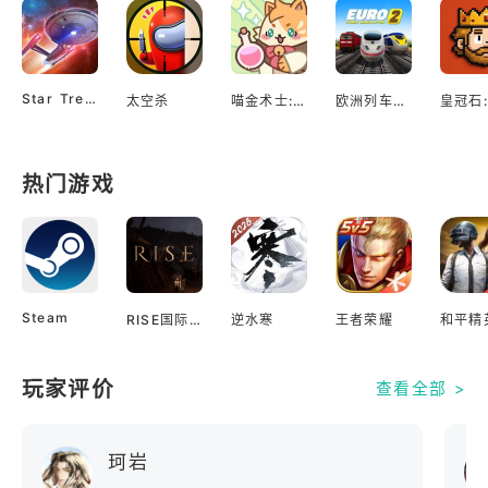
Star Trek™ Fleet Command
太空杀
喵金术士:猫咪合并大亨
欧洲列车模拟2
热门游戏
Steam
RISE国际服
逆水寒
王者荣耀
和平精
玩家评价
查看全部 >
珂岩