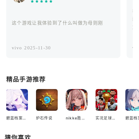
希
部
这个游戏让我体验到了什么叫做为母则刚
力
vivo
2025-11-30
vi
精品手游推荐
碧蓝档案国际服
炉石传说
nikke胜利女神国际服
实况足球2022手游
猜你喜欢