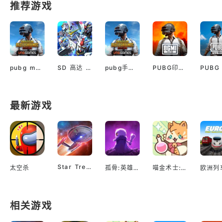
推荐游戏
pubg mobile最新版本
SD 高达 G世代 永恒（国际服）
pubg手游越南服最新版
PUBG印服手机安卓版
最新游戏
Star Trek™ Fleet Command
太空杀
孤骨:英雄杀手
喵金术士:猫咪合并大亨
相关游戏