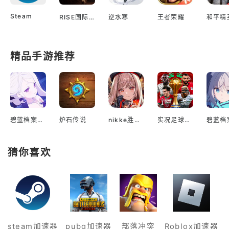
Steam
RISE国际服
逆水寒
王者荣耀
和平精
精品手游推荐
碧蓝档案国际服
炉石传说
nikke胜利女神国际服
实况足球2022手游
猜你喜欢
steam加速器
pubg加速器
部落冲突
Roblox加速器