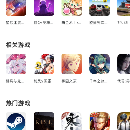
星际迷航：舰队指挥官
孤骨:英雄杀手
喵金术士:猫咪合并大亨
欧洲列车模拟2
相关游戏
机兵与龙日服
剑灵2国服
学园文豪
千年之旅台服
代号:界
热门游戏