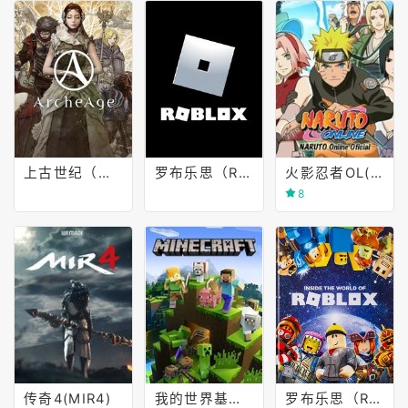
上古世纪（俄服）
罗布乐思（Roblox）
火影忍者OL(NARUTO Online)
8
传奇4(MIR4)
我的世界基岩版(Minecraft)
罗布乐思（Roblox）