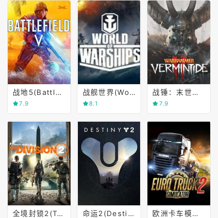
战地5(Battlefield Ⅴ)
战舰世界(World of Warships)
战锤：末世鼠疫2(Warhammer)
7.9
8.1
7.9
全境封锁2(Tom Clancy's The Division 2)
命运2(Destiny 2)
欧洲卡车模拟2(Euro Truck Simulator 2)