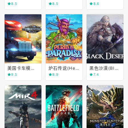
8.5
8.5
8.6
美国卡车模拟(American Truck Simulator)
炉石传说(Hearthstone)
黑色沙漠(Black Desert Online)
9.5
8.9
7.4