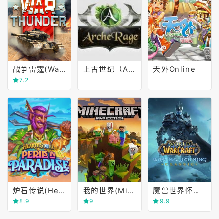
战争雷霆(War Thunder)
上古世纪（Arche Age0
天外Online
7.2
炉石传说(Hearthstone)
我的世界(Minecraft)
魔兽世界怀旧服(World of Warcraft Classic)
8.9
9
9.9