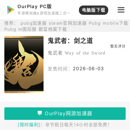
OurPlay PC版
打开APP
电脑版下载
手游模拟器&游戏加速器二合一
推荐：
pubg加速器
steam官网加速器
Pubg mobile下载
Pubg m国际服
碧蓝档案下载
鬼武者：剑之道
暂无评分
鬼武者 Way of the Sword
2026-06-03
发售时间：
[限时福利]：
非节假日每天14小时全部免费！