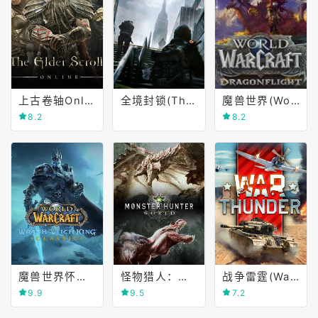
上古卷轴Online(The Elder Scrolls Online)
全境封锁(The Division)
魔兽世界(World of Warcraft)
8.2
8.2
魔兽世界怀旧服(World of Warcraft Classic)
怪物猎人：世界(MONSTER HUNTER WORLD)
战争雷霆(War Thunder)
9.9
9.5
7.2