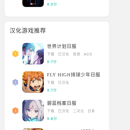
8.0分
汉化游戏推荐
世界计划日服
下载
已汉化
音游
ACG
9.7分
FLY HIGH排球少年日服
下载
已汉化
9.7分
碧蓝档案日服
下载
已汉化
二次元
日系
9.8分