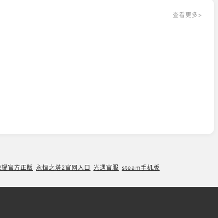
查看更多>
荣耀官方正版
永恒之塔2官网入口
光遇官服
steam手机版