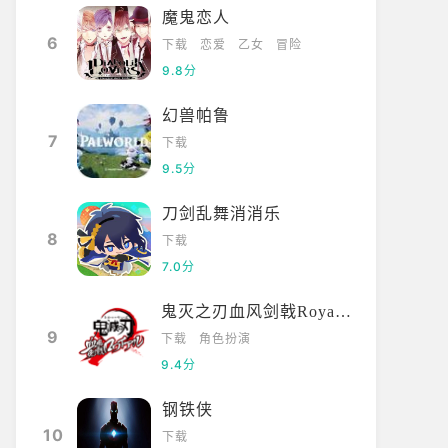
魔鬼恋人
6
下载
恋爱
乙女
冒险
9.8分
幻兽帕鲁
7
下载
9.5分
刀剑乱舞消消乐
8
下载
7.0分
鬼灭之刃血风剑戟Royale国际服
9
下载
角色扮演
9.4分
钢铁侠
10
下载