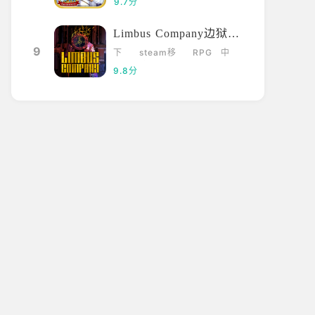
9.7分
Limbus Company边狱巴士
9
下
steam移
RPG
中
载
植
文
9.8分