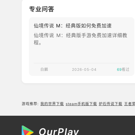
是一款获得《Rag
专业问答
narokOnline》正
版授权的MMORP
仙境传说 M：经典版如何免费加速
G手游，由Gravit
yInteractive,Inc.
仙境传说 M：经典版手游免费加速详细教
发行，支持Andro
程。
id、iOS和Windo
wsPC平台。与常
规版本相比，《仙
白麟
2026-05-04
境传说M：经典
69
看过
版》强调回归原始
冒险体验，游戏取
消传统抽卡商城和
多种付费货币
游戏推荐:
我的世界下载
steam手机版下载
炉石传说下载
王者
OurPlay