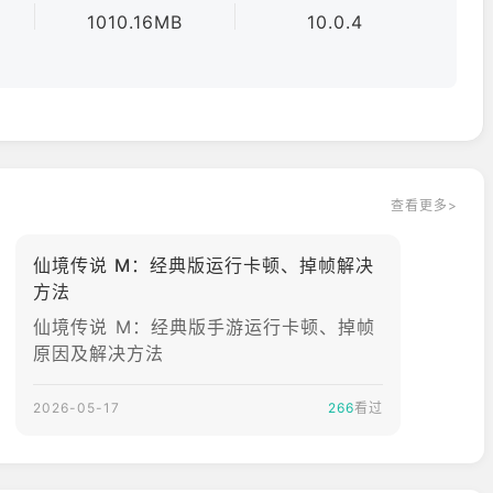
r）、艾德加（Eddga）、海盗船长（Drake）……合成你梦寐以求的
1010.16MB
10.0.4
时，角色也能持续成长；将你宝贵的在线时间留给拍照留念，以
+15 ★
统能确保你的装备从+0一路稳定精炼至+15。
查看更多>
公会战】中扬名立万吧！此外，还有丰富多样的多人组队副本等待
仙境传说 M：经典版运行卡顿、掉帧解决
方法
仙境传说 M：经典版手游运行卡顿、掉帧
原因及解决方法
2026-05-17
266
看过