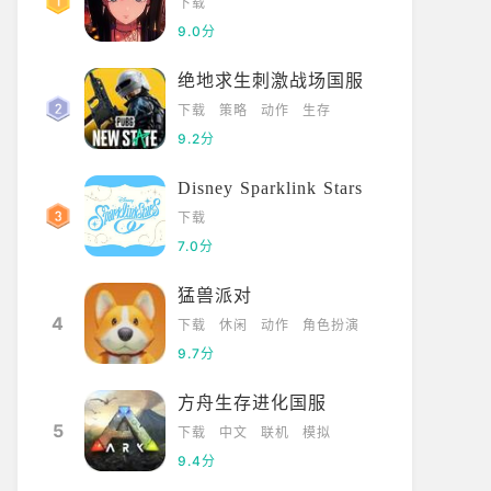
下载
9.0分
绝地求生刺激战场国服
下载
策略
动作
生存
9.2分
Disney Sparklink Stars
下载
7.0分
猛兽派对
4
下载
休闲
动作
角色扮演
9.7分
方舟生存进化国服
5
下载
中文
联机
模拟
9.4分