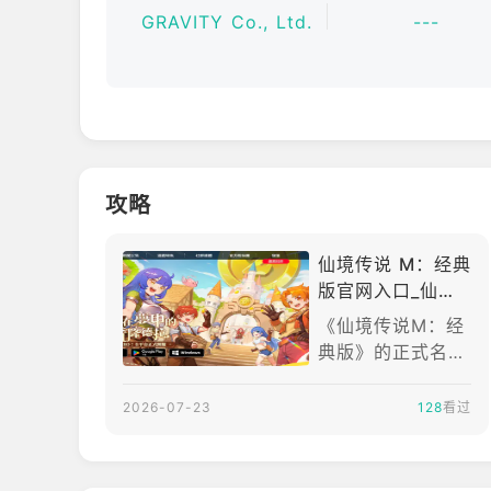
月夜猫（Mistress）、分身人（Doppelgange
GRAVITY Co., Ltd.
---
那一张专属魔物卡吧！
★ 离线战斗功能——轻松挂机，高效成长 ★
最大化你的游戏时间收益！
利用【离线战斗】功能，即使在你忙于日常生活琐事
及与好友畅聊吧！ ★ 安全精炼系统——保底成功直升
告别那令人抓狂的低成功率吧！我们的【安全精炼】系
攻略
★ 集结盟友，投身公会战 ★
与你的战友们组建公会，在作为核心PvP玩法的【
仙境传说 M：经典
着你的挑战！ ----
版官网入口_仙境
传说 M：经典版官
《仙境传说M：经
网版下载介绍
典版》的正式名称
为《RO仙境传
说：守护永恒的爱
2026-07-23
128
看过
Classic》，英文
名为《Ragnarok
M:Classic》。这