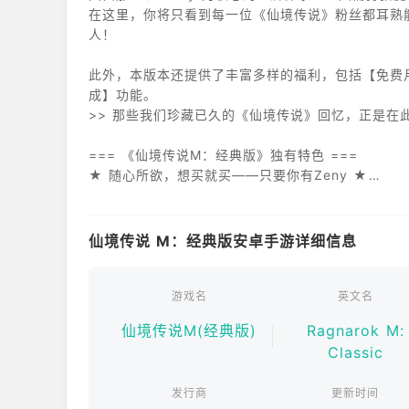
在这里，你将只看到每一位《仙境传说》粉丝都耳熟
人！
此外，本版本还提供了丰富多样的福利，包括【免费月
成】功能。
>> 那些我们珍藏已久的《仙境传说》回忆，正是在
=== 《仙境传说M：经典版》独有特色 ===
★ 随心所欲，想买就买——只要你有Zeny ★
在这里，最重要的货币就是Zeny！
从华丽炫目的时装，到各种制作材料——只要你拥有足
仙境传说 M：经典版安卓手游详细信息
★ 终身免费月卡——永久畅享 ★
无论你的年龄或背景如何，只需登录游戏，即可免费
享受终身免费的福利加成——包括经验值（EXP）加
游戏名
英文名
特权！
仙境传说M(经典版)
Ragnarok M:
Classic
★ 自由合成MVP魔物卡——随心所欲 ★
无需氪金，告别“非酋”厄运！
发行商
更新时间
现在，你可以通过“合成”的方式来获取MVP魔物卡。