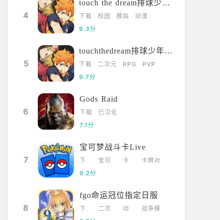
touch the dream排球少年韩服
4
下载
校园
模拟
动漫
9.3分
touchthedream排球少年日服
5
下载
二次元
RPG
PVP
9.7分
Gods Raid
6
下载
已汉化
7.1分
宝可梦战斗卡Live
7
下
宝可
卡
卡牌对
载
梦
牌
战
9.2分
fgo命运冠位指定日服
8
下
二次
动
战争模
载
元
漫
拟