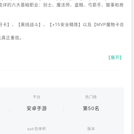
能详的六大基础职业：剑士、魔法师、盗贼、弓箭手、服事和商
卡】、【离线战斗】、【+15安全精炼】以及【MVP魔物卡合
此真正重现。
【展开】
够的Zeny，就能将它们统统收入囊中！
获赠一张【月卡】！
成、道具掉落率提升，以及专属头饰等——总计多达17项不同的
平台
热门榜
安卓手游
第50名
apk包体积
版本