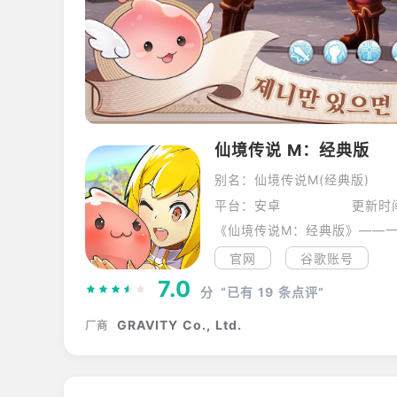
仙境传说 M：经典版
别名：仙境传说M(经典版)
平台：安卓
更新时
《仙境传说M：经典版》——一切
官网
谷歌账号
7.0
分
“已有
19
条点评”
GRAVITY Co., Ltd.
厂商