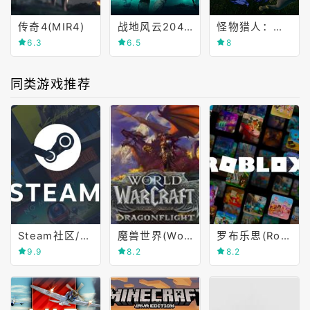
传奇4(MIR4)
战地风云2042(Battlefield 2042)
怪物猎人：崛起(Monster Hunter Rise)
6.3
6.5
8
同类游戏推荐
Steam社区/商店
魔兽世界(World of Warcraft)
罗布乐思(Roblox)
9.9
8.2
8.2