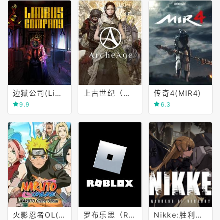
边狱公司(Limbus Company)
上古世纪（俄服）
传奇4(MIR4)
9.9
6.3
火影忍者OL(NARUTO Online)
罗布乐思（Roblox）
Nikke:胜利女神(GODDESS OF VICTORY)