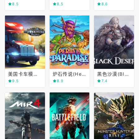
8.5
8.5
8.6
美国卡车模拟(American Truck Simulator)
炉石传说(Hearthstone)
黑色沙漠(Black Desert Online)
9.5
8.9
7.4