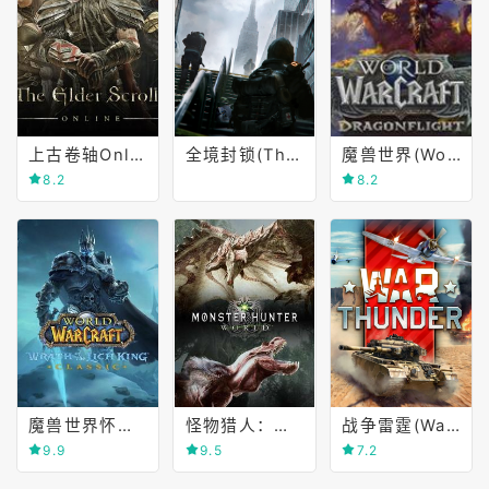
上古卷轴Online(The Elder Scrolls Online)
全境封锁(The Division)
魔兽世界(World of Warcraft)
8.2
8.2
魔兽世界怀旧服(World of Warcraft Classic)
怪物猎人：世界(MONSTER HUNTER WORLD)
战争雷霆(War Thunder)
9.9
9.5
7.2