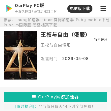
OurPlay PC版
打开APP
电脑版下载
手游模拟器&游戏加速器二合一
推荐：
pubg加速器
steam官网加速器
Pubg mobile下载
Pubg m国际服
碧蓝档案下载
王权与自由（俄服）
暂无评分
王权与自由俄服
2026-05-08
发售时间：
[限时福利]：
非节假日每天14小时全部免费！