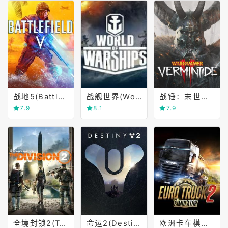
战地5(Battlefield Ⅴ)
战舰世界(World of Warships)
战锤：末世鼠疫2(Warhammer)
7.9
8.1
7.9
全境封锁2(Tom Clancy's The Division 2)
命运2(Destiny 2)
欧洲卡车模拟2(Euro Truck Simulator 2)