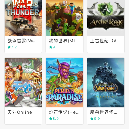
战争雷霆(War Thunder)
我的世界(Minecraft)
上古世纪（Arche Age0
7.2
9
天外Online
炉石传说(Hearthstone)
魔兽世界怀旧服(World of Warcraft Classic)
8.9
9.9