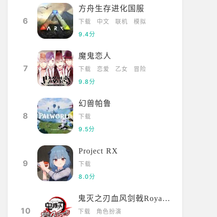
方舟生存进化国服
6
下载
中文
联机
模拟
9.4分
魔鬼恋人
7
下载
恋爱
乙女
冒险
9.8分
幻兽帕鲁
8
下载
9.5分
Project RX
9
下载
8.0分
鬼灭之刃血风剑戟Royale国际服
10
下载
角色扮演