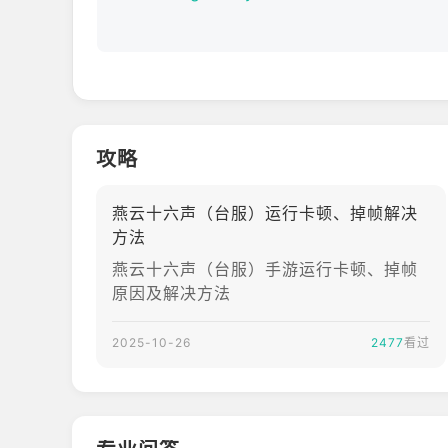
不是普通的角色扮演，是无限且未知的人生
不规训，真自由──
通关无路线、冒险无目标、人生无定义……抛开所有
挣脱过往的规则束缚，聆听心中真实所想，开启独一
不是平凡江湖市井，是经典华夏文明之声
攻略
不独响，真共鸣──
百工百器、刑罚律令、王道兵戈……聆听电影级的文
游览燕云大地，深入中式谜境，与鲜为人知的时代记
燕云十六声（台服）运行卡顿、掉帧解决
方法
燕云十六声（台服）手游运行卡顿、掉帧
原因及解决方法
2025-10-26
2477
看过