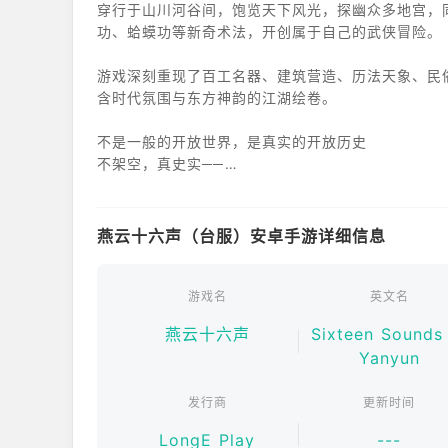
穿行于山川河谷间，饱览天下风光，探幽众多地宫，
功、蛤蟆功等新奇术法，开创属于自己的武侠冒险。
游戏深刻重现了百工名器、建筑营造、历法天象、民
含时代氛围与东方神韵的江湖绘卷。
不是一般的开放世界，是真实的开放历史
不架空，真史实──
古代风貌、中式绝活、史话趣谈……脚下的这片山河
纯粹写实的画面品质，武侠世界本该如此。
燕云十六声（台服）安卓手游详细信息
不是寻常的武侠游戏，是独众皆乐的特别之旅
不套路，真武侠──
见招拆招、单人探索、多人同行……无门无派，练就
游戏名
英文名
充满疑局的单人探索体验，只是广阔侠旅之中的一个
燕云十六声
Sixteen Sounds
Yanyun
不是普遍的常规战斗，是纯正的武术打斗
不妥协，真动作──
发行商
更新时间
实感回馈、攻防斗智、真实打斗……玩转十八般武器
精心设计的武侠动作，兼纳百家的武学理念，出手就
LongE Play
---