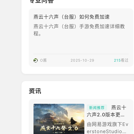
专业问答
燕云十六声（台服）如何免费加速
燕云十六声（台服）手游免费加速详细教
程。
O酱
2025-10-29
215
看过
资讯
燕云十
新闻推荐
六声2.0版本更新
「不见山」2026
由网易游戏旗下Ev
漫画博览会亮相
erstoneStudio打