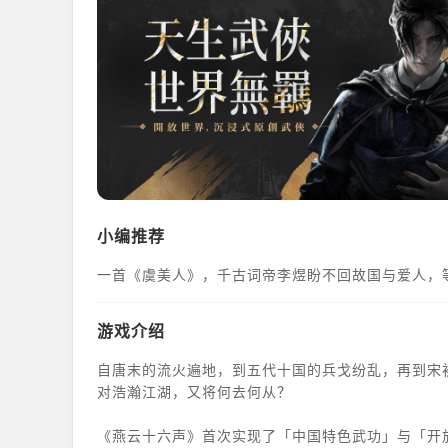
小编推荐
一首《虞美人》，千古词帝李煜盼不回故国与爱人，
游戏介绍
自唐末的流火遍地，到五代十国的兵戈纷乱，再到宋
对浩瀚江湖，又将何去何从？
《燕云十六声》首次实现了「中国特色武功」与「开