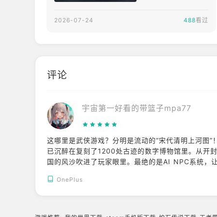
联动海底捞推限定
造、龙邑游戏代理
联名菜品
的武侠开放世界动
2026-07-24
488
看过
作冒险RPG《燕云
十六声》2.0版本
于今（23）日正
式上线。本次更新
评论
首度开放高耸于云
雾深处的全新山地
区域「不见山」，
宇宙第一好看的带篮子mpa77
将武侠开放世界的
探索体验，从过往
的「横向跑图」升
这哪里是武侠游戏？分明是流动的“宋代清明上河图”！
级为「纵向攀山解
已沉醉在复刻了1200处古迹的数字博物馆里。从开
谜」，并融入独具
国的风沙吹进了玩家眼里。最绝的是AI NPC系统，
风格的「中式赛博
种打破第四面墙的江湖，比现实更真实。它证明了国
OnePlus
庞克」地图氛围。
老外心甘情愿地学中文、吹箫、练太极。这江湖，不
伴随新版本登场，
全新的主线故事、
手甲武器、墨山道