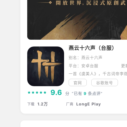
燕云十六声（台服）
别名：燕云十六声
平台：安卓台服
更
一首《虞美人》，千古词帝李
官网
谷歌账号
9.6
分
“已有
9
条点评”
1.2万
LongE Play
下载
厂商