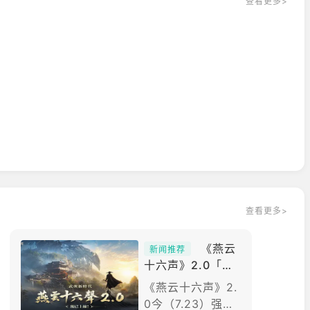
查看更多>
查看更多>
《燕云
新闻推荐
十六声》2.0「不
见山」强势来袭
《燕云十六声》2.
「2026漫画博览
0今（7.23）强势