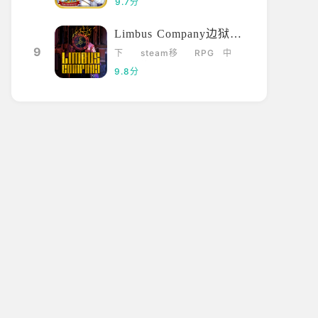
9.7分
Limbus Company边狱巴士
9
下
steam移
RPG
中
载
植
文
9.8分