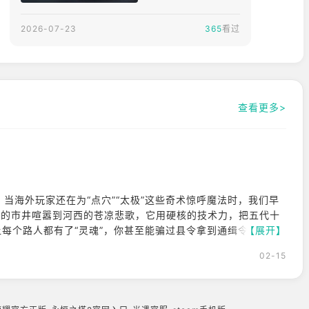
会」惊喜亮相！
来袭「不见山」带
来全新升级！「2
2026-07-23
365
看过
026漫画博览会」
惊喜亮相，联动
「海底捞」推限定
联名菜品~由网易
查看更多>
游戏旗下Eversto
neStudio打造、
龙邑游戏代理的武
侠开放世界动作冒
险RPG《燕云十六
声》2.0版本于20
当海外玩家还在为“点穴”“太极”这些奇术惊呼魔法时，我们早
26年7月23日正式
封的市井喧嚣到河西的苍凉悲歌，它用硬核的技术力，把五代十
上线。本次更新首
让每个路人都有了“灵魂”，你甚至能骗过县令拿到通缉令——这
【展开】
度开放高耸于云雾
产游戏不仅能靠动作爽感征服世界，更能用深厚的文化底蕴，让
02-15
深处的全新山地区
止于打打杀杀，更是中国人的浪漫与风骨。
域「不见山」，将
武侠开放世界的探
索体验，从过往的