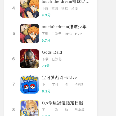
touch the dream排球少年韩服
4
下载
校园
模拟
动漫
9.3分
touchthedream排球少年日服
5
下载
二次元
RPG
PVP
9.7分
Gods Raid
6
下载
已汉化
7.1分
宝可梦战斗卡Live
7
下
宝可
卡
卡牌对
载
梦
牌
战
9.2分
fgo命运冠位指定日服
8
下
二次
动
战争模
载
元
漫
拟