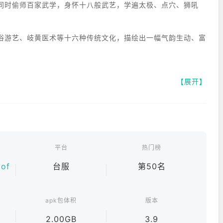
同时偷师百家武学，身怀十八般武艺，学遍太极、点穴、狮吼
俗游艺、岐黄医术等十六种传统文化，描绘出一幅气韵生动、富
【展开】
，就是历史和生活交织之处。
武学奇术；不问出处，我即是我。
平台
热门榜
小插曲。
 of
台服
第50名
apk包体积
版本
，兼具物理科学与刚柔并济的动作美学。
是真功夫。
2.00GB
3.9