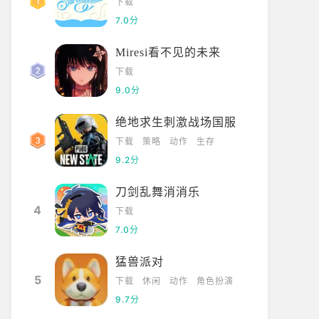
下载
7.0分
Miresi看不见的未来
下载
9.0分
绝地求生刺激战场国服
下载
策略
动作
生存
9.2分
刀剑乱舞消消乐
4
下载
7.0分
猛兽派对
5
下载
休闲
动作
角色扮演
9.7分