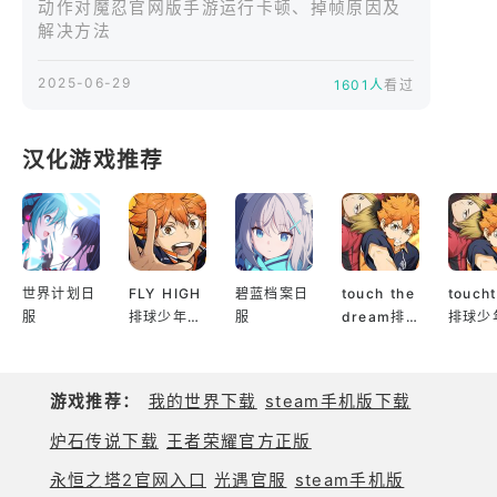
动作对魔忍官网版手游运行卡顿、掉帧原因及
解决方法
2025-06-29
1601人
看过
汉化游戏推荐
世界计划日
FLY HIGH
碧蓝档案日
touch the
touch
服
排球少年日
服
dream排
排球少
服
球少年韩服
服
游戏推荐：
我的世界下载
steam手机版下载
炉石传说下载
王者荣耀官方正版
永恒之塔2官网入口
光遇官服
steam手机版