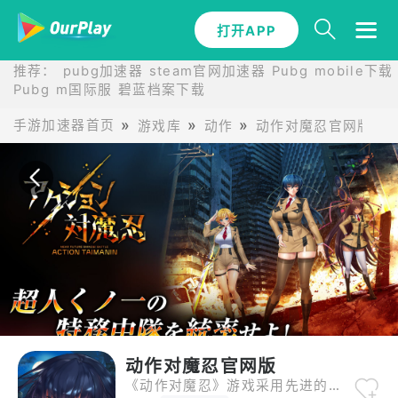
打开APP
打开APP
推荐：
pubg加速器
steam官网加速器
Pubg mobile下载
Pubg m国际服
碧蓝档案下载
手游加速器首页
游戏库
动作
动作对魔忍官网版
动作对魔忍官网版
《动作对魔忍》游戏采用先进的物理引擎，使忍者走位与攻击动作流畅自然。参考《重生之战士为王》中奥术师的陷阱布置，玩家需在动态环境中灵活应对，如躲避“痛苦之墙”或利用“霜甲术”反制敌人。结合《月光下魔语》中萤的魔烟束缚阵，战斗场景充满紧张感与临场感，让玩家仿佛置身于忍者世界。