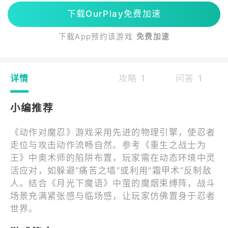
下载OurPlay免费加速
下载App预约该游戏
免费加速
详情
攻略 1
问答 1
小编推荐
《动作对魔忍》游戏采用先进的物理引擎，使忍者
走位与攻击动作流畅自然。参考《重生之战士为
王》中奥术师的陷阱布置，玩家需在动态环境中灵
活应对，如躲避“痛苦之墙”或利用“霜甲术”反制敌
人。结合《月光下魔语》中萤的魔烟束缚阵，战斗
场景充满紧张感与临场感，让玩家仿佛置身于忍者
世界。