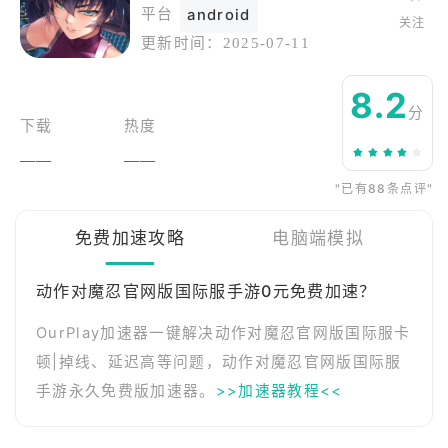
平台
android
关注
更新时间：
2025-07-11
8.2
分
下载
热度
——
——
"已有88条点评"
免费加速攻略
电脑端模拟
动作对魔忍官网版国际服手游0元免费加速？
OurPlay加速器一键解决动作对魔忍官网版国际服卡
顿|掉线、延迟高等问题，动作对魔忍官网版国际服
手游永久免费版加速器。
>>加速器教程<<