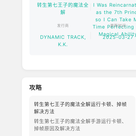
转生第七王子的魔法全
I Was Reincarna
・有游戏专用的又酷又可爱的原创服装插画！
解
as the 7th Prin
・有游戏专用的原创故事！
so I Can Take 
・操作简单，动作刺激！
发行商
更新时间
Time Perfecting
■推荐终端
Magical Abilit
DYNAMIC TRACK,
2025-03-27
推荐Android10.0以上版本
K.K.
攻略
转生第七王子的魔法全解运行卡顿、掉帧
解决方法
转生第七王子的魔法全解手游运行卡顿、
掉帧原因及解决方法