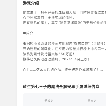
游戏介绍
他重生了，拥有完美的血统和天赋，同时保留着过去
心中怀揣着前世无法实现的情怀，
拥有非凡的魔力，享受“随意掌握魔法”的无与伦比的
■简介
根据轻小说改编的漫画应用程序“杂志口袋”（讲谈社
开始连载的漫画化，在应用内销量排行榜上排名第一
该系列累计发行量突破650万册！
期待已久的动画改编将于2024年4月上映！
而且……这么大片的作品，终于被制作成游戏了！
操作作品中出现的角色，
使用各种技能，击败无数接二连三袭来的敌人。
转生第七王子的魔法全解安卓手游详细信息
《Roguelike动作魔幻战士RPG》
■要点
游戏名
英文名