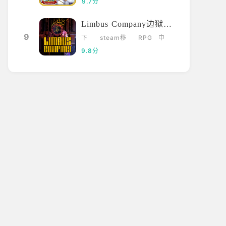
9.7分
Limbus Company边狱巴士
9
下
steam移
RPG
中
载
植
文
9.8分