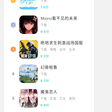
下载
7.0分
Miresi看不见的未来
下载
9.0分
绝地求生刺激战场国服
下载
策略
动作
生存
9.2分
幻兽帕鲁
4
下载
9.5分
魔鬼恋人
5
下载
恋爱
乙女
冒险
9.8分