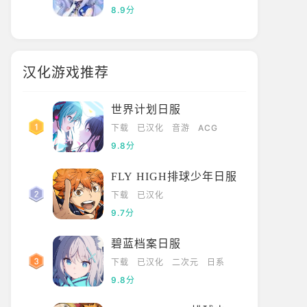
8.9分
汉化游戏推荐
世界计划日服
下载
已汉化
音游
ACG
9.8分
FLY HIGH排球少年日服
下载
已汉化
9.7分
碧蓝档案日服
下载
已汉化
二次元
日系
9.8分