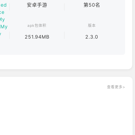
ted
安卓手游
第50名
ce
My
apk包体积
版本
 My
y
251.94MB
2.3.0
查看更多>