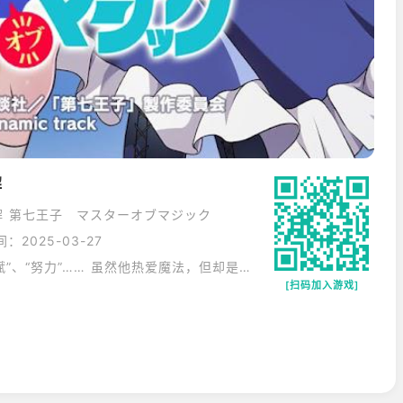
解
 第七王子 マスターオブマジック
：2025-03-27
魔法中最重要的是“家境”、“天赋”、“努力”…… 虽然他热爱魔法，但却是一个没有血统和天赋的“普通”魔法师，惨死。 在死亡的边缘，一个希望掌握和了解更多魔法的人转世了。 他就是萨鲁姆王国第七王子劳埃德，拥有强大的魔法血统。
[扫码加入游戏]