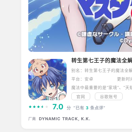
转生第七王子的魔法全
别名：转生第七王子的魔法全解
平台：安卓
更新时间
官网
谷歌账号
7.0
分
“已有
3
条点评”
DYNAMIC TRACK, K.K.
厂商