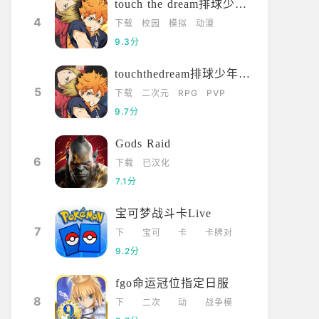
touch the dream排球少年韩服
4
下载
校园
模拟
动漫
9.3分
touchthedream排球少年日服
5
下载
二次元
RPG
PVP
9.7分
Gods Raid
6
下载
已汉化
7.1分
宝可梦战斗卡Live
7
下
宝可
卡
卡牌对
载
梦
牌
战
9.2分
fgo命运冠位指定日服
8
下
二次
动
战争模
载
元
漫
拟