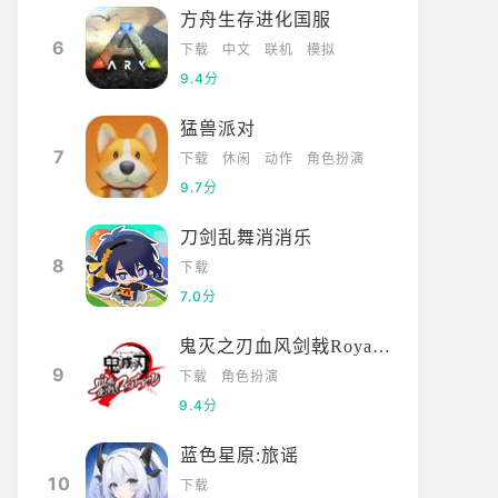
方舟生存进化国服
6
下载
中文
联机
模拟
9.4分
猛兽派对
7
下载
休闲
动作
角色扮演
9.7分
刀剑乱舞消消乐
8
下载
7.0分
鬼灭之刃血风剑戟Royale国际服
9
下载
角色扮演
9.4分
蓝色星原:旅谣
10
下载