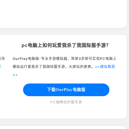
pc电脑上如何玩爱我杀了我国际服手游？
高等
OurPlay电脑版-专业手游模拟器，简单3步即可实现PC电脑上
程
模拟运行爱我杀了我国际服手游，大屏玩的更爽。
>>模拟教程
<<
下载OurPlay电脑版
PC端畅玩外服手游