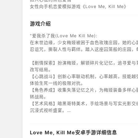
女性向手机恋爱模拟游戏《Love Me, Kill Me》
游戏介绍
"爱我杀了我(Love Me Kill Me):
在末世边缘，少女梅娅被困于血色玫瑰庄园，她的心
忍诅咒，撕裂人性与羁绊。踏入这座囚笼般的庄园，
【剧情探索】扮演梅娅，解锁碎片化记忆，追寻爱与
改写结局。
【心跳战斗】创新心率联动机制，心率越高，技能越
体验生死一线的极限对抗。
【角色养成】收集失落记忆之片，为梅娅装备多样心
转战局。
【艺术风格】暗黑哥特美术，手绘场景与写实光影交
沉浸式视听盛宴。
【多人联机】合作或对抗模式，四人心跳同步竞技，
Love Me, Kill Me安卓手游详细信息