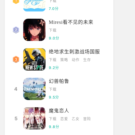
下载
7.0分
Miresi看不见的未来
下载
9.0分
绝地求生刺激战场国服
下载
策略
动作
生存
9.2分
幻兽帕鲁
4
下载
9.5分
魔鬼恋人
5
下载
恋爱
乙女
冒险
9.8分