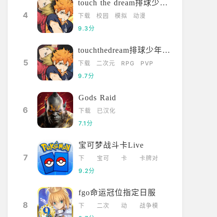
touch the dream排球少年韩服
4
下载
校园
模拟
动漫
9.3分
touchthedream排球少年日服
5
下载
二次元
RPG
PVP
9.7分
Gods Raid
6
下载
已汉化
7.1分
宝可梦战斗卡Live
7
下
宝可
卡
卡牌对
载
梦
牌
战
9.2分
fgo命运冠位指定日服
8
下
二次
动
战争模
载
元
漫
拟