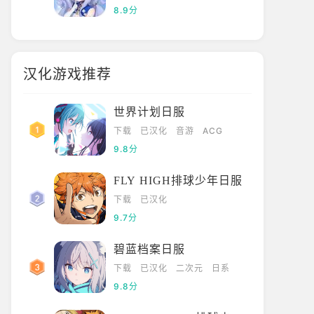
8.9分
汉化游戏推荐
世界计划日服
下载
已汉化
音游
ACG
9.8分
FLY HIGH排球少年日服
下载
已汉化
9.7分
碧蓝档案日服
下载
已汉化
二次元
日系
9.8分