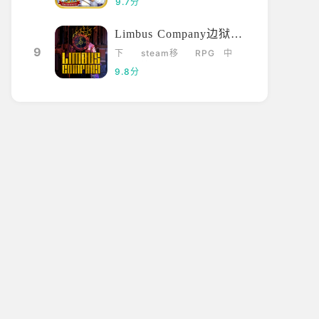
9.7分
Limbus Company边狱巴士
9
下
steam移
RPG
中
载
植
文
9.8分