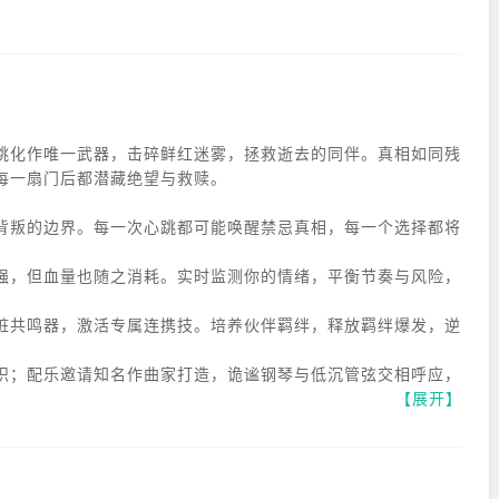
跳化作唯一武器，击碎鲜红迷雾，拯救逝去的同伴。真相如同残
每一扇门后都潜藏绝望与救赎。
背叛的边界。每一次心跳都可能唤醒禁忌真相，每一个选择都将
强，但血量也随之消耗。实时监测你的情绪，平衡节奏与风险，
脏共鸣器，激活专属连携技。培养伙伴羁绊，释放羁绊爆发，逆
织；配乐邀请知名作曲家打造，诡谧钢琴与低沉管弦交相呼应，
【展开】
共同解谜或争夺心脏能量，体验诡异社交与致命交锋。"