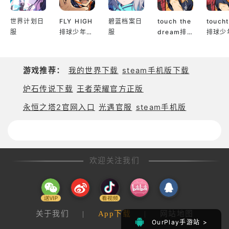
世界计划日
FLY HIGH
碧蓝档案日
touch the
touch
服
排球少年日
服
dream排
排球少
服
球少年韩服
服
游戏推荐：
我的世界下载
steam手机版下载
炉石传说下载
王者荣耀官方正版
永恒之塔2官网入口
光遇官服
steam手机版
欢迎关注我们
关于我们
|
App下载
|
网站地图
OurPlay手游站 >
OurPlay手游站 >