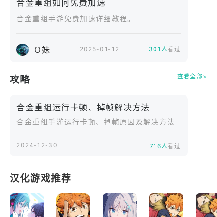
合金重组如何免费加速
玩家展示个性战纹。
合金重组手游免费加速详细教程。
【动态战场，环境破坏】
场景支持大规模破坏，掩体可被炮火轰碎，桥梁倒塌
O妹
2025-01-12
301人
看过
改变通行路线。实时气象系统带来沙尘暴与电磁风
暴，影响雷达探测与武器效能，让每场战斗都充满变
查看全部>
攻略
数。
合金重组运行卡顿、掉帧解决方法
【沉浸体验，极致渲染】
游戏采用次世代引擎渲染，呈现粒子爆炸、光影追踪
合金重组手游运行卡顿、掉帧原因及解决方法
与金属质感。全程3D音效与振动反馈让击发与移动更
2024-12-30
具冲击力，机甲齿轮的转动声回荡在战场深处。"
716人
看过
汉化游戏推荐