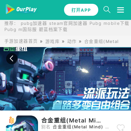
打开APP
打开APP
推荐：
pubg加速器
steam官网加速器
Pubg mobile下载
Pubg m国际服
碧蓝档案下载
手游加速器首页
游戏库
动作
合金重组(Metal Min
合金重组(Metal Mind)
别名
合金重组(Metal Mind) 合金重组