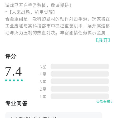
游戏已开启手游移植，敬请期待！
"【未来战场，机甲觉醒】
合金重组是一款科幻题材的动作射击手游，玩家将在
工业废墟与高科技都市中操控重装机甲，展开高速移
动与火力压制的热血对决。丰富剧情任务揭示金属核
心的秘密，引发人类与机器的终极冲突。
【展开】
【多元模式，战术深度】
评分
游戏提供团队护送、目标夺取、据点争夺等多种PVP
7.4
模式，并加入PVE突袭行动。玩家可实时切换多套武
5星
装系统，根据战场态势调整机甲形态，考验指挥与操
4星
作双重能力。
3星
2星
【机甲定制，自由组合】
1星
超百种机身零件与武器模块任意组合，从重装步兵到
查看全部>
专业问答
高速突击机，可更换能量核心、线圈推进器与导弹发
射架，打造专属机甲风格。涂装与图案编辑功能支持