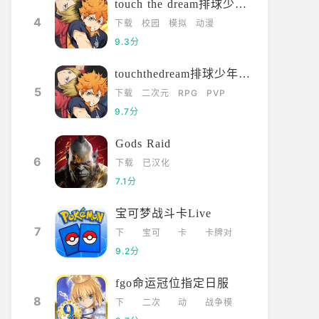
touch the dream排球少年韩服
4
下载
校园
模拟
动漫
9.3分
touchthedream排球少年日服
5
下载
二次元
RPG
PVP
9.7分
Gods Raid
6
下载
已汉化
7.1分
宝可梦战斗卡Live
7
下
宝可
卡
卡牌对
载
梦
牌
战
9.2分
fgo命运冠位指定日服
8
下
二次
动
战争模
载
元
漫
拟