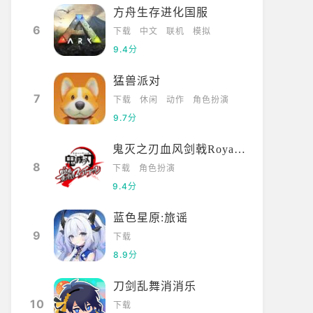
方舟生存进化国服
6
下载
中文
联机
模拟
9.4分
猛兽派对
7
下载
休闲
动作
角色扮演
9.7分
鬼灭之刃血风剑戟Royale国际服
8
下载
角色扮演
9.4分
蓝色星原:旅谣
9
下载
8.9分
刀剑乱舞消消乐
10
下载