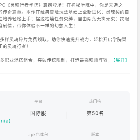
RPG《灵魂行者学院》震撼登场！在神秘学院中，你是天选之
的传奇篇章。本作在经典冒险玩法基础上全新进化：灵魂契约自
性培养轻松上手；摆脱枯燥任务束缚，自由闯荡无拘无束；跨服
度剧情，带你体验不一样的幻想人生！
，多样灵魂碎片免费领取，助你快速提升战力，轻松开启学院冒
正的灵魂行者！
，多职业混搭组合，突破传统限制，打造最强魂师阵容，策略对
【展开】
避免重复投入，装备属性同步升级，战力持续飙升，助你快速制
时随地自由探索学院秘境，丰富副本与活动不断刷新，游戏乐趣
平台
热门榜
国际服
第50名
mia)
场、公会战等激烈对战，展现最强魂师风采，争夺至高荣耀。
apk包体积
版本
冒险之旅！