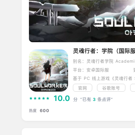
灵魂行者：学院（国际
别名：灵魂行者学院 Academi
平台：安卓国际服
基于 PC 线上游戏《灵魂行者 S
官网
谷歌账号
10.0
分
“已有
3
条点评”
600
热度