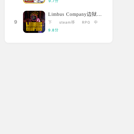
9.7分
Limbus Company边狱巴士
9
下
steam移
RPG
中
载
植
文
9.8分