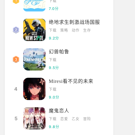
下载
7.0分
绝地求生刺激战场国服
下载
策略
动作
生存
9.2分
幻兽帕鲁
下载
9.5分
Miresi看不见的未来
4
下载
9.0分
魔鬼恋人
5
下载
恋爱
乙女
冒险
9.8分