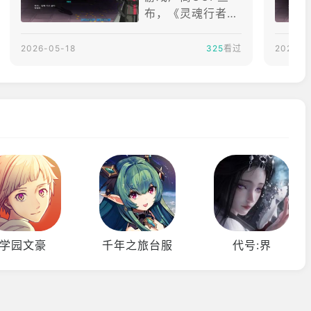
大规模技能调整
布，《灵魂行者
（Soulworke
r）》「伊莉丝・
2026-05-18
325
看过
2026-0
悠娜」2次觉醒已
实装，并针对所有
角色进行大规模技
能平衡调整更新。
【以下内容为厂商
提供资料原文】伊
莉丝・悠娜，第二
次觉醒。破坏的化
身迈向更高境界你
的伊莉丝，终于踏
入未知之力领域。
学园文豪
千年之旅台服
代号:界
达到等级85并克
服特定任务后，即
可解锁「2次觉
醒」。以巨大钻头