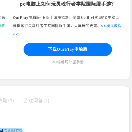
pc电脑上如何玩灵魂行者学院国际服手游？
迟高
OurPlay电脑版-专业手游模拟器，简单3步即可实现PC电脑上
速教
模拟运行灵魂行者学院国际服手游，大屏玩的更爽。
>>模拟教程
<<
下载OurPlay电脑版
PC端畅玩外服手游
略(1)
游戏问答(1)