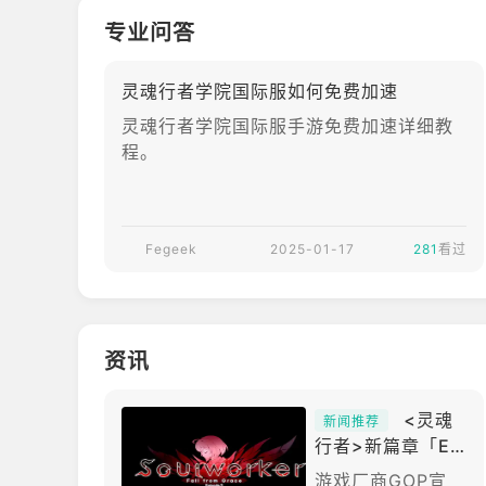
专业问答
灵魂行者学院国际服如何免费加速
灵魂行者学院国际服手游免费加速详细教
程。
Fegeek
2025-01-17
281
看过
资讯
<灵魂
新闻推荐
行者>新篇章「Ep
isode 3」上线
游戏厂商GOP宣