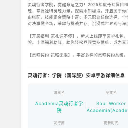
灵魂行者学院，觉醒命运之力！2025年度奇幻冒险
魂，掌握独特灵魂力量，探索未知秘境，开启属于你
由搭配，技能组合策略丰富；多元职业任你选择，个
对决激燃全场，荣耀与挑战并存。沉浸式世界观与深
【开局福利 豪礼送不停】，新人上线即享豪华礼包
险。丰厚福利助阵，助你轻松登顶竞技榜单，成为真
【灵魂契约 策略无限】，丰富多样的灵魂契约系统
决赢得胜利的关键！
【一键继承 养成便捷】，轻松继承角色成长资源，
灵魂行者：学院（国际服）安卓手游详细信息
霸战场。
【无时间限制 自由畅玩】，告别繁琐定时任务，随
游戏名
英文名
无穷。
Academia灵魂行者学
Soul Worker
院
Academia(Acade
【跨服对决 热血争锋】，多样PVP玩法，跨服竞技
发行商
更新时间
灵魂行者学院，唤醒沉睡的力量，携手伙伴踏上热血