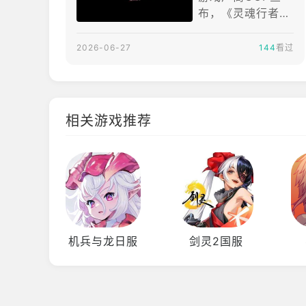
《最后的起源》第
布，《灵魂行者
三次合作内容推出
（Soulworke
r）》「Episode
2026-06-27
144
看过
3」更新已上线，
本次不仅推出了开
启新篇章的新剧情
内容，还带来了专
相关游戏推荐
为前线作战设计的
新装备，以及与手
机游戏《LASTOR
IGIN：最后的起
源》的第三次合作
等内容。【以下内
容为厂商提供资料
机兵与龙日服
剑灵2国服
原文】「Episode
3」的剧情内容以
及全新的副本系统
正式上线《Episo