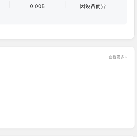
上，支持64位系统，畅享极致游戏体验。
0.00B
因设备而异
查看更多>