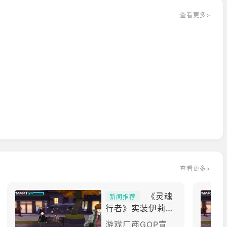
查看更多>
查看更多>
《灵魂
新闻推荐
行者》实装伊莉丝
2 次觉醒 全角色
游戏厂商GOP宣