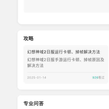
无论是PVE冒险还是PVP竞技，《幻想神域2》都
奇幻冒险了吗？快来与我一起开启属于你的英雄之路
攻略
幻想神域2日服运行卡顿、掉帧解决方法
幻想神域2日服手游运行卡顿、掉帧原因及
解决方法
2025-01-14
926
看过
专业问答