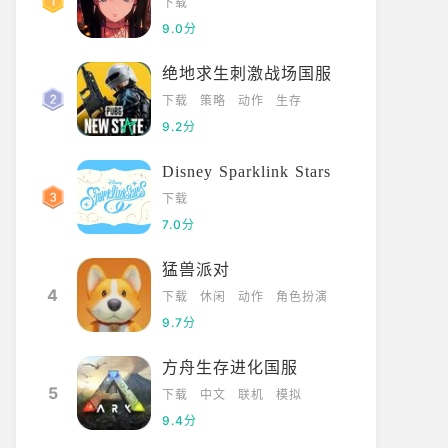
下载
9.0分
绝地求生刺激战场国服
下载
策略
动作
生存
9.2分
Disney Sparklink Stars
下载
7.0分
猛兽派对
4
下载
休闲
动作
角色扮演
9.7分
方舟生存进化国服
5
下载
中文
联机
模拟
9.4分