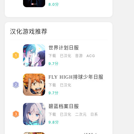
8.0分
汉化游戏推荐
世界计划日服
下载
已汉化
音游
ACG
9.7分
FLY HIGH排球少年日服
下载
已汉化
9.7分
碧蓝档案日服
下载
已汉化
二次元
日系
9.8分