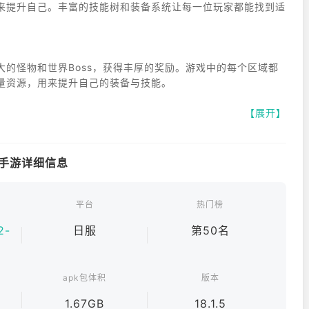
来提升自己。丰富的技能树和装备系统让每一位玩家都能找到适
的怪物和世界Boss，获得丰厚的奖励。游戏中的每个区域都
量资源，用来提升自己的装备与技能。
【展开】
其独特的技能与发展路径。通过战斗，你可以逐步提升角色的等
无论你是喜欢近战的战士，还是擅长远程攻击的法师，游戏都能
安卓手游详细信息
击感十足。在团队战斗中，你需要与队友密切配合，制定最佳战
平台
热门榜
VP对战，攀升排行榜，成为最强的战士。
2-
日服
第50名
了丰富的社交系统。你可以与其他玩家结成公会，参与公会战和
apk包体积
版本
识更多志同道合的朋友，一同畅游在这个奇幻的世界中。
1.67GB
18.1.5