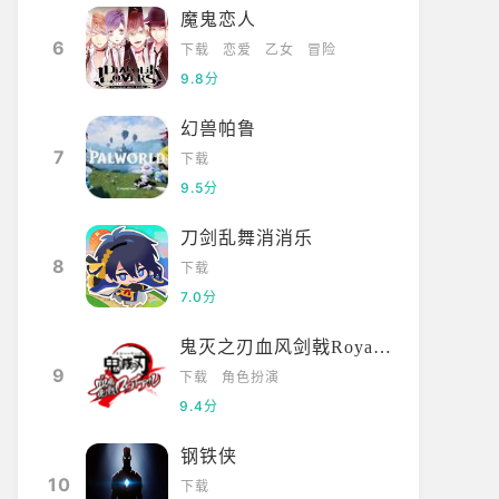
魔鬼恋人
6
下载
恋爱
乙女
冒险
9.8分
幻兽帕鲁
7
下载
9.5分
刀剑乱舞消消乐
8
下载
7.0分
鬼灭之刃血风剑戟Royale国际服
9
下载
角色扮演
9.4分
钢铁侠
10
下载