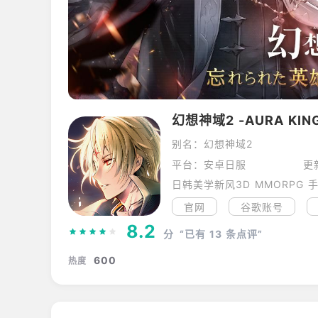
幻想神域2 -AURA KI
别名：幻想神域2
平台：安卓日服
更
日韩美学新风3D MMORPG 
官网
谷歌账号
8.2
分
“已有
13
条点评”
600
热度