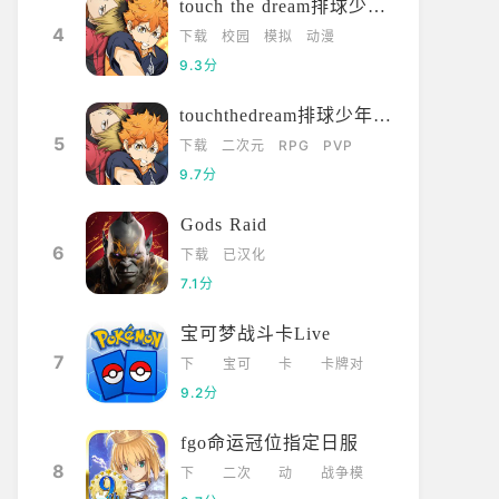
touch the dream排球少年韩服
4
下载
校园
模拟
动漫
9.3分
touchthedream排球少年日服
5
下载
二次元
RPG
PVP
9.7分
Gods Raid
6
下载
已汉化
7.1分
宝可梦战斗卡Live
7
下
宝可
卡
卡牌对
载
梦
牌
战
9.2分
fgo命运冠位指定日服
8
下
二次
动
战争模
载
元
漫
拟