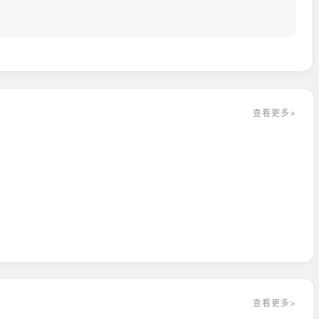
能带给你无与伦比的游戏体验。准备好加入这场充满魔法与挑战的
！
查看更多>
查看更多>