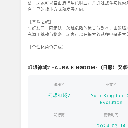
法，玩家可以自由选择角色职业，并通过战斗与探索
合自己的战斗方式和发展方向。
【冒险之旅】
与好友们一同组队，跨越危险的迷宫与副本，击败强大
充满了挑战与秘密，玩家可以在探索的过程中获得大
【个性化角色养成】
《幻想神域2》提供了多种职业选择，每个职业都有
级，解锁新的技能，并在战斗中展现你的战略眼光。
为你提供多样的玩法。
幻想神域2 -AURA KINGDOM-（日服）
【华丽的战斗】
游戏的战斗系统流畅而富有深度，技能特效华丽，打
游戏名
英文名
术，打败敌人，获得胜利。与其他玩家进行激烈的P
幻想神域2
Aura Kingdom 
Evolution
【丰富的社交体验】
《幻想神域2》不仅仅是战斗与冒险，游戏中还提供
发行商
更新时间
公会任务，共同挑战强大的敌人。通过互动，你将结
2024-03-14