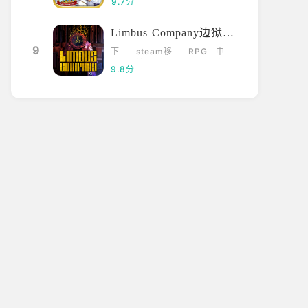
9.7分
Limbus Company边狱巴士
9
下
steam移
RPG
中
载
植
文
9.8分