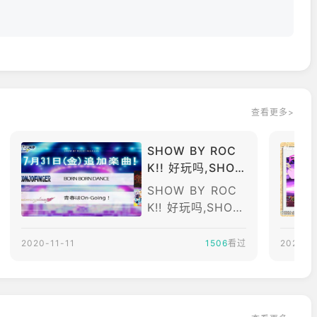
查看更多>
SHOW BY ROC
K!! 好玩吗,SHO
W BY ROCK!! 怎
SHOW BY ROC
么样
K!! 好玩吗,SHOW
BY ROCK!! 怎么
样,对于身经百
2020-11-11
1506
看过
2020-1
战，玩过数百款游
戏的老玩家Ourpl
ay小编我来说，S
HOW BY ROC