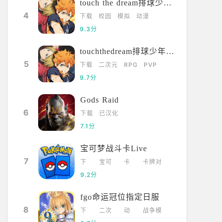
touch the dream排球少年韩服
4
下载
校园
模拟
动漫
9.3分
touchthedream排球少年日服
5
下载
二次元
RPG
PVP
9.7分
Gods Raid
6
下载
已汉化
7.1分
宝可梦战斗卡Live
7
下
宝可
卡
卡牌对
载
梦
牌
战
9.2分
fgo命运冠位指定日服
8
下
二次
动
战争模
载
元
漫
拟