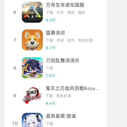
方舟生存进化国服
6
下载
中文
联机
模拟
9.4分
猛兽派对
7
下载
休闲
动作
角色扮演
9.7分
刀剑乱舞消消乐
8
下载
7.0分
鬼灭之刃血风剑戟Royale国际服
9
下载
角色扮演
9.4分
蓝色星原:旅谣
10
下载