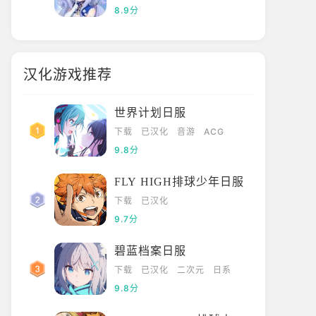
8.9分
汉化游戏推荐
世界计划日服
下载
已汉化
音游
ACG
9.8分
FLY HIGH排球少年日服
下载
已汉化
9.7分
碧蓝档案日服
下载
已汉化
二次元
日系
9.8分