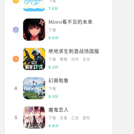
下载
7.0分
Miresi看不见的未来
下载
9.0分
绝地求生刺激战场国服
下载
策略
动作
生存
9.2分
幻兽帕鲁
4
下载
9.5分
魔鬼恋人
5
下载
恋爱
乙女
冒险
9.8分