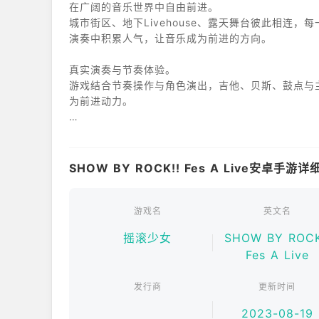
在广阔的音乐世界中自由前进。
城市街区、地下Livehouse、露天舞台彼此相连
演奏中积累人气，让音乐成为前进的方向。
真实演奏与节奏体验。
游戏结合节奏操作与角色演出，吉他、贝斯、鼓点与
为前进动力。
少女养成与团队组合。
多位风格迥异的摇滚少女等待加入，每个人都有独特
队阵容。
SHOW BY ROCK!! Fes A Live安卓手游
情感剧情与舞台成长。
随着故事推进，逐步解锁少女们的过往与心境。在音
游戏名
英文名
摇滚少女
SHOW BY ROCK
Fes A Live
发行商
更新时间
2023-08-19