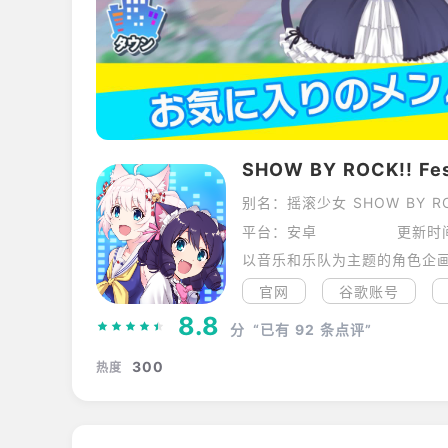
SHOW BY ROCK!! Fes
别名：摇滚少女 SHOW BY RO
平台：安卓
更新时间
官网
谷歌账号
8.8
分
“已有
92
条点评”
300
热度