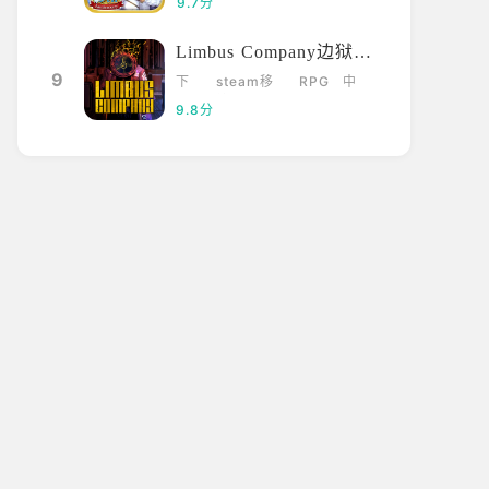
9.7分
Limbus Company边狱巴士
9
下
steam移
RPG
中
载
植
文
9.8分
SHOW BY ROC
K!! 好玩吗,SHO
W BY ROCK!! 怎
SHOW BY ROC
么样
K!! 好玩吗,SHOW
BY ROCK!! 怎么
样,游玩了SHOW
1-07
1158
看过
BY ROCK!! 这款
游戏一段时间后，
这款游戏在Ourpl
ay小编