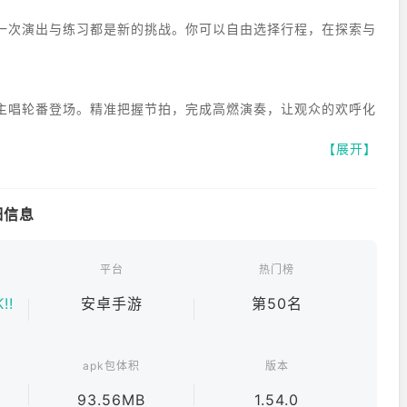
，每一次演出与练习都是新的挑战。你可以自由选择行程，在探索与
主唱轮番登场。精准把握节拍，完成高燃演奏，让观众的欢呼化
【展开】
性格与音乐取向。通过训练、演出与互动提升能力，打造专属乐
详细信息
乐与现实的碰撞中，见证她们从青涩走向闪耀的蜕变之路。
平台
热门榜
!!
安卓手游
第50名
apk包体积
版本
93.56MB
1.54.0