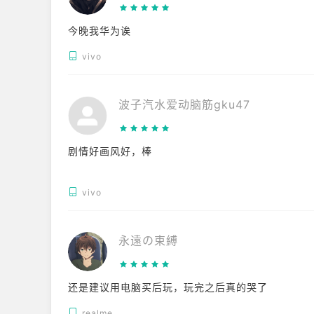
今晚我华为诶
vivo
波子汽水爱动脑筋gku47
剧情好画风好，棒
vivo
永遠の束縛
还是建议用电脑买后玩，玩完之后真的哭了
realme