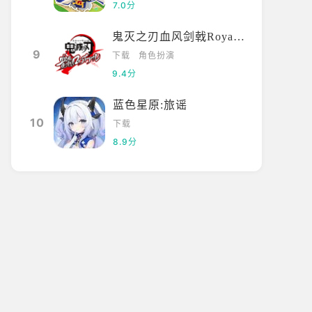
7.0分
鬼灭之刃血风剑戟Royale国际服
9
下载
角色扮演
9.4分
蓝色星原:旅谣
10
下载
8.9分