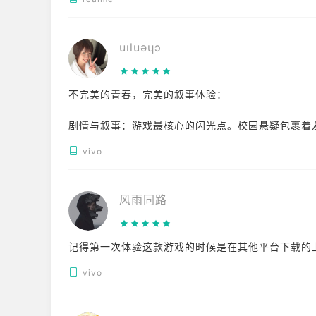
uıluǝɥɔ
不完美的青春，完美的叙事体验：
剧情与叙事：游戏最核心的闪光点。校园悬疑包裹着
积，反转都有铺垫，代入感极强。第一章可能平淡，
vivo
角色塑造：Max与Chloe的情谊刻画得无比真实，
贴合小镇高中生的设定。
风雨同路
玩法机制：时光倒流是点睛之笔。不只是解谜工具，
动作略显僵硬。
记得第一次体验这款游戏的时候是在其他平台下载的
音画氛围：独立民谣为主的配乐封神，每每响起都让
vivo
黄昏永远留在心里。
总结：它不是一部完美的游戏，但那种独特的沉浸式