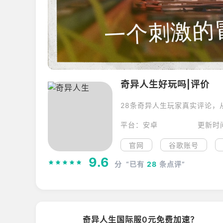
奇异人生好玩吗|评价
28条奇异人生玩家真实评论，
平台：安卓
更新时间
官网
谷歌账号
9.6
分
“已有
28
条点评”
奇异人生国际服0元免费加速？