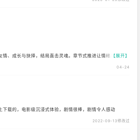
友情、成长与抉择，结局直击灵魂。章节式推进让情绪层层累
【展开】
但熬过去就完全陷进去。
04-24
配角也不再是背景板。即便有时对话略“青春疼痛文学”味，却意外
更让你反复咀嚼每个选择的后果。缺点是部分解谜引导弱、人物
上下载的，电影级沉浸式体验，剧情很棒，剧情令人感动
人起鸡皮疙瘩。手绘质感的美术经得起时间考验，阿卡迪亚湾的
2022-09-13修改过
情感冲击，通关后萦绕多年的后劲，是一部谁玩谁知道的神作。