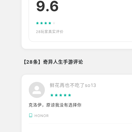
9.6
28玩家真实评价
【28条】奇异人生手游评论
鲜花再也不吃了so13
克洛伊，原谅我没有选择你
HONOR