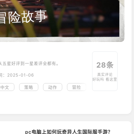
28条
从五星好评到一星差评全都有。
：2025-01-06
真实评论
好玩吗 看这里
中文
策略
动作
冒险
高画质
战略
pc电脑上如何玩奇异人生国际服手游？