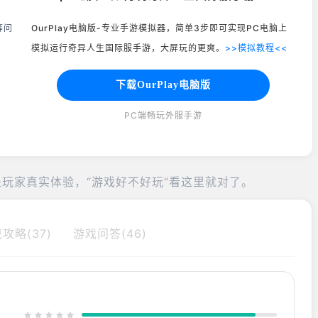
等问
OurPlay电脑版-专业手游模拟器，简单3步即可实现PC电脑上
模拟运行奇异人生国际服手游，大屏玩的更爽。
>>模拟教程<<
下载OurPlay电脑版
PC端畅玩外服手游
玩家真实体验，“游戏好不好玩”看这里就对了。
攻略(37)
游戏问答(46)