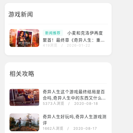
游戏新闻
小麦和克洛伊再度
新闻推荐
聚首！最终章《奇异人生：重
419浏览
/
2026-01-22
逢》确定3月27日发售
相关攻略
回合制
3D
移植
剧情向
steam
奇异人生这个游戏最终结局是百
合吗,奇异人生中的东西又什么深
5373人浏览
/ 2020-08-18
层含义
奇异人生好玩吗,奇异人生游戏测
评
1662人浏览
/ 2020-08-17