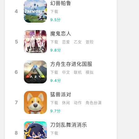
幻兽帕鲁
4
下载
9.5分
魔鬼恋人
5
下载
恋爱
乙女
冒险
9.8分
方舟生存进化国服
6
下载
中文
联机
模拟
9.4分
猛兽派对
7
下载
休闲
动作
角色扮演
9.7分
刀剑乱舞消消乐
8
下载