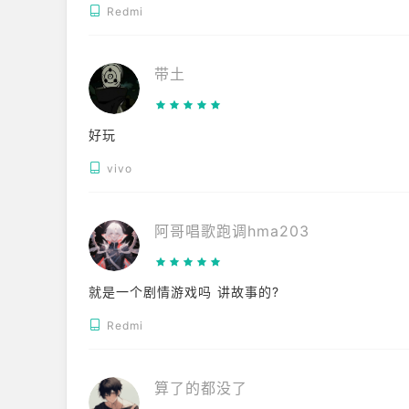
Redmi
带土
好玩
vivo
阿哥唱歌跑调hma203
就是一个剧情游戏吗 讲故事的?
Redmi
算了的都没了