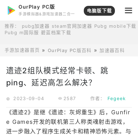
OurPlay PC版
电脑版下载
手游模拟器&游戏加速器二合一
推荐：
pubg加速器
steam官网加速器
Pubg mobile下载
Pubg m国际服
碧蓝档案下载
手游加速器首页
OurPlay PC版百科
加速器百科
遗
遗迹2组队模式经常卡顿、跳
ping、延迟高怎么解决？
2023-09-04
2587
作者：
Fegeek
《遗迹2》是继《遗迹：灰烬重生》后，Gunfir
e Games开发的联机第三人称类魂射击游戏，
进一步融入了程序生成关卡和精神恐怖元素。与