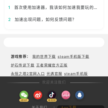
1
首次使用加速器，我该如何加速我要玩的游戏？
2
加速出现问题，如何反馈问题？
游戏推荐：
我的世界下载
steam手机版下载
炉石传说下载
王者荣耀官方正版
永恒之塔2官网入口
光遇官服
steam手机版
欢迎关注我们
关于我们
|
App下载