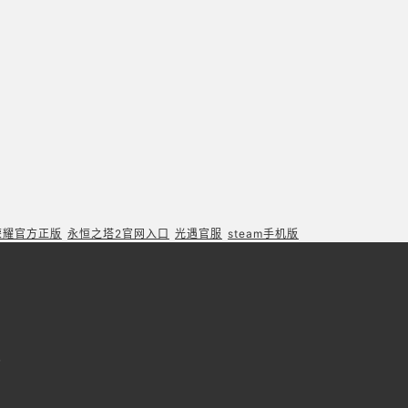
荣耀官方正版
永恒之塔2官网入口
光遇官服
steam手机版
7