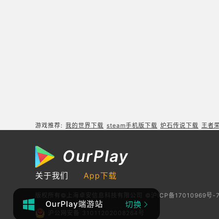
游戏推荐:
我的世界下载
steam手机版下载
炉石传说下载
王者
OurPlay
关于我们
App下载
版权所有©上海卓安信息科技有限公司
©沪ICP备17010969号-
OurPlay端游站
切换
沪公网安备 31011202008264号