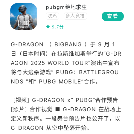
pubgm绝地求生
查看
吃鸡
多人竞技
联网
策略
9.7分
动作
联机
多人在线
生存
G-DRAGON （ BIGBANG ）于 9 月 1
高画质
沙盒
日（日本时间）在拉斯维加斯举行的“G-DR
多人
开放世界
AGON 2025 WORLD TOUR”演出中宣布
射击
FPS
竞技
移植
枪战
将与大逃杀游戏“ PUBG：BATTLEGROU
steam移植
TPS
NDS ”和“ PUBG MOBILE”合作。
[视频] G-DRAGON x“ PUBG”合作预告
[照片] 合作视觉 ■ G-DRAGON 在战场上
定义新秩序。一段舞台预告片也公开了，以
G-DRAGON 从空中坠落开始。