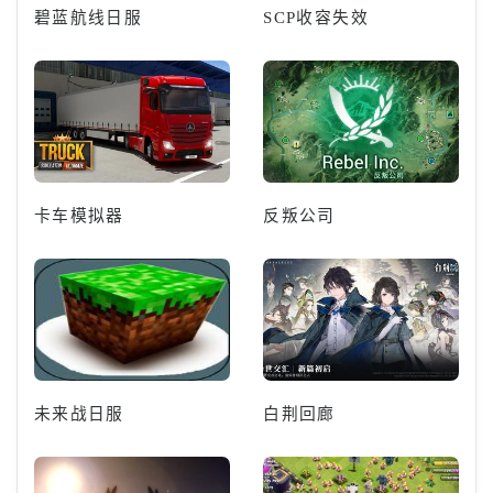
碧蓝航线日服
SCP收容失效
卡车模拟器
反叛公司
未来战日服
白荆回廊