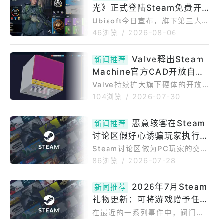
光》正式登陆Steam免费开
打！支援跨平台连线与进度
Ubisoft今日宣布，旗下第三人
称角色扮演射击游戏《全境封
46浏览
/
2026-08-06
锁：曙光》正式在PCSteam平台
免费推出。《全境封锁：曙光》
Valve释出Steam
新闻推荐
于今年3月底率先登上手机游戏
Machine官方CAD开放自制
平台，强调针对手机游戏环境进
行最佳化的操作系统，后来研发
外壳配件 年底前候补有望拿
Valve持续扩大旗下硬体的开放
团队于4月底透过UbisoftConn
性，SteamHardware官方部落
购买资格
104浏览
/
2026-07-30
ect应用程式推出PC版抢先体
格7月29日释出抢手家机Steam
验，如今正式登陆PCSteam平
Machine外壳的3DCAD设计
恶意骇客在Steam
台，希望结合行动装置与PC间的
新闻推荐
档，让玩家与改装爱好者能依照
跨平台游玩与跨平台进度，以扩
讨论区假好心诱骗玩家执行修
精确尺寸设计制作各式客制化配
大市场。Ubisoft指出，《全境
件，包括前面板、替换外壳、支
复指令以「ClickFix」手法暗
Steam讨论区做为PC玩家的交流
封
架、底座等3D列印配件。目前各
平台，近期被揭露出现一波利用
装木马程式挖矿
86浏览
/
2026-07-28
大通路仍持续缺货，Valve更新S
「ClickFix」社交工程手法发动
teamMachine的出货进度，确
的攻击行动，骇客假冒成热心玩
2026年7月Steam
认AMD最新FSR4.1技术已透过P
新闻推荐
家在论坛上回复求助贴文，实则
rotonExperimental上线，并
礼物更新：可将游戏赠予任何
诱导受害者在电脑上执行恶意Po
werShell指令，暗中植入挖矿木
人
在最近的一系列事件中，阀门刚