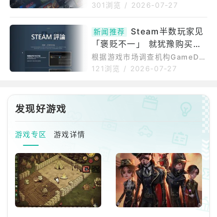
马程式。资安媒体bleepingcom
刚发布了2026年Steam最大的
301浏览
/
2026-07-27
puter是透过读者回报得知此波
一次更新之一。这并非任何界面
攻击，威胁行为者会建立大量随
或定价相关的改动，而是更为重
Steam半数玩家见
机帐号，锁定玩家在论坛上发布
新闻推荐
大的变化。Valve刚刚调整了Ste
的游戏当机、道具遗失等技术问
「褒贬不一」 就犹豫购买市
am礼物赠送功能的走向，让每个
题求助贴文进行回复，佯装提
人都能更轻松地为亲友赠送游
调机构揭用户评论对销量影响
根据游戏市场调查机构GameDis
戏。全新的Steam礼物赠送政策
coverCo于7月24日公开的调查
力
121浏览
/
2026-07-27
变更（2026年7月）允许用户通
结果，近半数Steam玩家在看到
过电子邮件跨类型赠送游戏。此
游戏评论降至「褒贬不一」或更
外，Valve还简化了流程，支持
低时，购买意愿会明显下降。显
跨区域赠送和共享愿望单，以便
发现好游戏
示除了游戏本身的品质之外，St
长期筛选选择。就此而言，我们
eam商店页面上显示的「评分状
来讨论一下
态标签」本身，正是影响作品销
游戏专区
游戏详情
量的关键因素之一。Steam平台
允许玩家在购买游戏后撰写评
论。累积达10则以上评价时，根
据好评率于商店页面显示对应的
评价。好评率达70%显示为绿色
的「非常