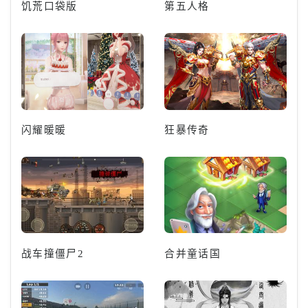
饥荒口袋版
第五人格
闪耀暖暖
狂暴传奇
战车撞僵尸2
合并童话国