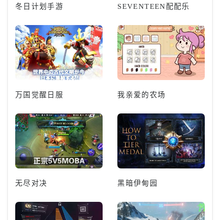
冬日计划手游
SEVENTEEN配配乐
万国觉醒日服
我亲爱的农场
无尽对决
黑暗伊甸园