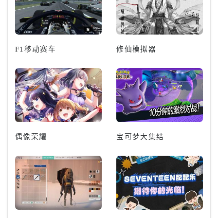
F1移动赛车
修仙模拟器
偶像荣耀
宝可梦大集结