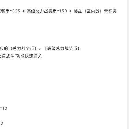
战奖币*325 + 高级总力战奖币*150 + 格兹（室内战）青铜奖
相应的【总力战奖币】、【高级总力战奖币】
快速战斗”功能快速通关
*10
*20