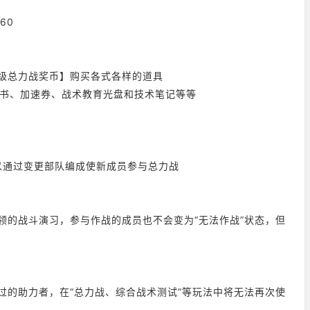
40
币*60
高级总力战奖币】购买各式各样的道具
之书、加速券、战术教育光盘和技术笔记等等
可以通过变更部队编成使新成员参与总力战
首领的战斗演习，参与作战的成员也不会变为“无法作战”状态，但
用过的助力者，在“总力战、综合战术测试”等玩法中将无法再次使