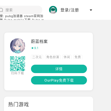
登录/注册
搜:
pubg加速器
steam官网加
器
Pubg mobile下载
Pubg m
际服
碧蓝档案下载
蔚蓝档案
9.1
二次元
角色扮演
休闲
免费
联网
卡牌
剧情向
详情
扫码下载
OurPlay免费下载
热门游戏