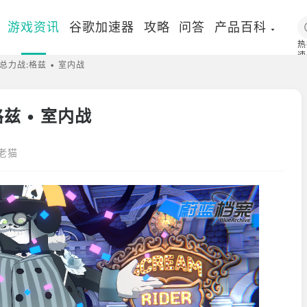
游戏资讯
谷歌加速器
攻略
问答
产品百科
热
速
力战:格兹 • 室内战
国
兹 • 室内战
老猫