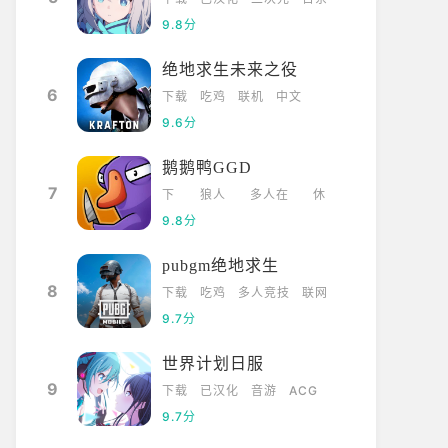
9.8分
绝地求生未来之役
6
下载
吃鸡
联机
中文
9.6分
鹅鹅鸭GGD
7
下
狼人
多人在
休
载
杀
线
闲
9.8分
pubgm绝地求生
8
下载
吃鸡
多人竞技
联网
9.7分
世界计划日服
9
下载
已汉化
音游
ACG
9.7分