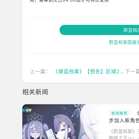
蔚蓝档
蔚蓝档案国服
上一篇：
《碧蓝档案》【预告】区域22更新
下一
相关新闻
新闻推荐
步加入新角
《蔚蓝档案》
物槌之子～」