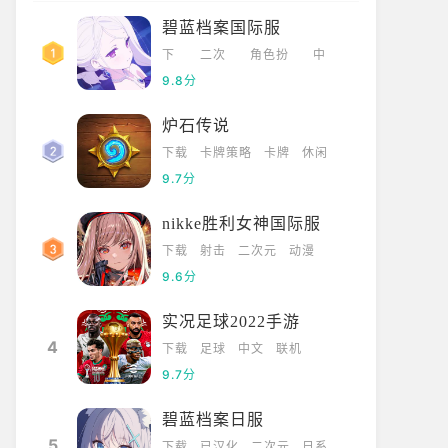
碧蓝档案国际服
下
二次
角色扮
中
载
元
演
文
9.8分
炉石传说
下载
卡牌策略
卡牌
休闲
9.7分
nikke胜利女神国际服
下载
射击
二次元
动漫
9.6分
实况足球2022手游
4
下载
足球
中文
联机
9.7分
碧蓝档案日服
5
下载
已汉化
二次元
日系