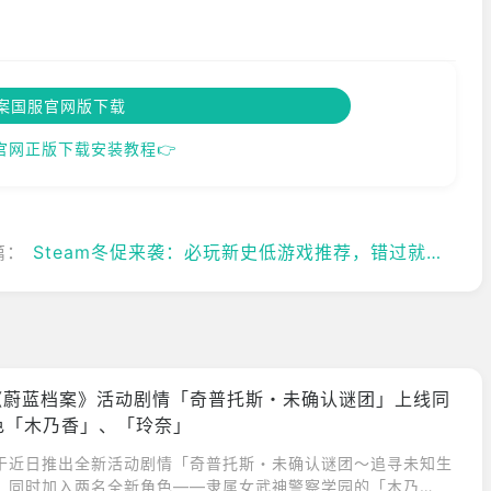
案国服官网版下载
官网正版下载安装教程👉
篇：
Steam冬促来袭：必玩新史低游戏推荐，错过就亏大了！
《蔚蓝档案》活动剧情「奇普托斯・未确认谜团」上线同
色「木乃香」、「玲奈」
于近日推出全新活动剧情「奇普托斯・未确认谜团～追寻未知生
，同时加入两名全新角色——隶属女武神警察学园的「木乃