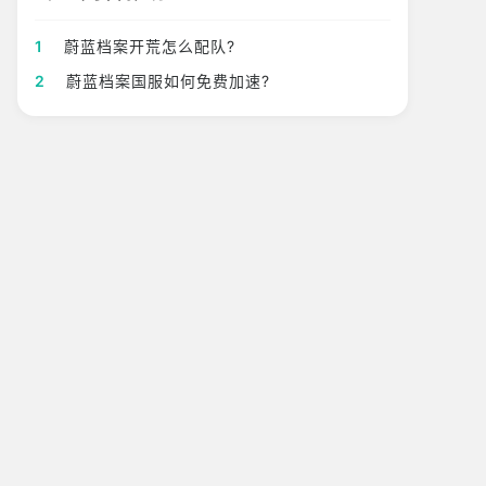
1
蔚蓝档案开荒怎么配队?
2
蔚蓝档案国服如何免费加速?