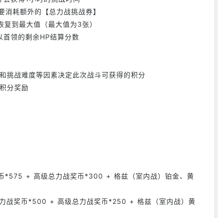
需要消耗额外的【总力战挑战券】
恢复到最大值（最大值为3张）
以首领的剩余HP结算分数
量和挑战难度等因素决定此次战斗可获得的积分
计积分奖励
励
币*575 + 高级总力战奖币*300 + 格兹（室内战）铂金、黄
总力战奖币*500 + 高级总力战奖币*250 + 格兹（室内战）黄