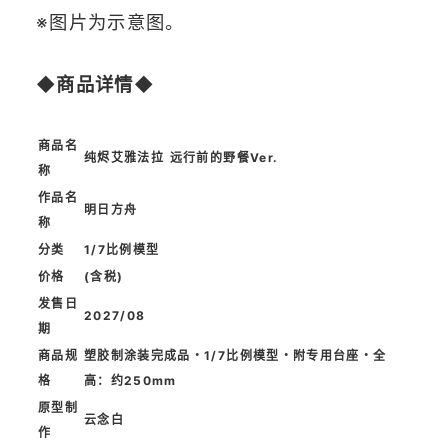
※图片为示意图。
◆
商品详情
◆
商品名
纯烬艾雅法拉 远行前的野餐Ver.
称
作品名
明日方舟
称
分类
1/7比例模型
价格
(含税)
发售日
2027/08
期
商品规
塑胶制涂装完成品・1/7比例模型・附专用台座・全
格
高：约250mm
原型制
云念白
作