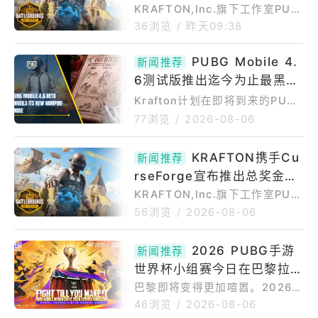
登场官方推出总奖金95,000
KRAFTON,Inc.旗下工作室PUB
GSTUDIOS将于《绝地求生》中
美金模组创作大赛
36浏览
/
昨天09:38
推出「PUBG：蓝圈实验室（PU
BG:Playgrounds）」，这是PU
PUBG Mobile 4.
新闻推荐
BG游戏内的新枢纽中心，玩家能
6测试版推出迄今为止最黑暗
在此探索并游玩其他玩家创作的
的主题——吸血鬼模式
游戏。官方今（6）日宣布，为庆
Krafton计划在即将到来的PUBG
祝该项目即将上线，KRAFTON
Mobile4.6版本更新中推出一款
77浏览
/
2026-08-06
与Overwolf旗下模组与扩充元件
极具恐怖氛围的主题模式。全新
平台之一CurseForge合作，举
的PUBGMobile吸血鬼模式已确
KRAFTON携手Cu
办「PUBGxCurseForgeUGC创
新闻推荐
认将于今年万圣节上线。目前Be
作大赛」，提供总金
ta测试版已开始推送，玩家可以
rseForge宣布推出总奖金9
下载体验该模式并提供反馈。以
5,000 美金的全球模组创作
KRAFTON,Inc.旗下工作室PUB
下是PUBGMobile4.6吸血鬼模
GSTUDIOS知名作品《绝地求
大赛！
56浏览
/
2026-08-06
式的首批爆料，敬请期待！PUB
生》(PUBG:BATTLEGROUND
GMobile4.6Beta版预告吸血鬼
S，以下简称PUBG)宣布，将准
2026 PUBG手游
模式Krafton通过官方社交媒体
新闻推荐
备推出「PUBG：蓝圈实验室(P
账号透露了下一个主题模式的详
世界杯小组赛今日在巴黎拉开
UBG:Playgrounds)」，这是P
情。
UBG游戏内即将登场的崭新枢纽
帷幕
巴黎即将变得更加喧嚣。2026年
中心，玩家将能在此探索并游玩
PUBG手游世界杯小组赛将于今
46浏览
/
2026-08-06
由社群玩家创作的游戏体验。玩
天（8月6日）拉开帷幕，一直持