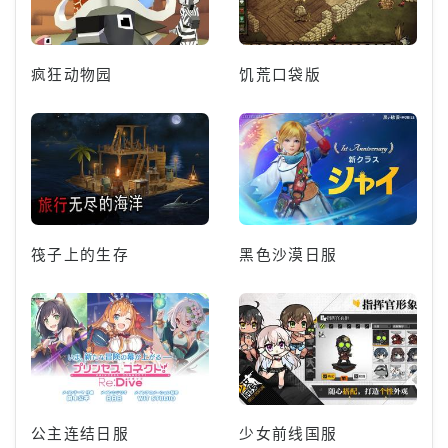
疯狂动物园
饥荒口袋版
筏子上的生存
黑色沙漠日服
公主连结日服
少女前线国服