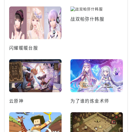
战双帕弥什韩服
闪耀暖暖台服
云原神
为了谁的炼金术师