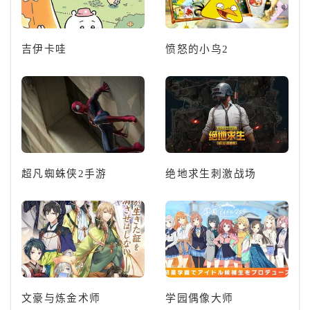
吉伊卡哇
愤怒的小鸟2
超凡蜘蛛侠2手游
绝地求生刺激战场
文豪与炼金术师
学园偶像大师