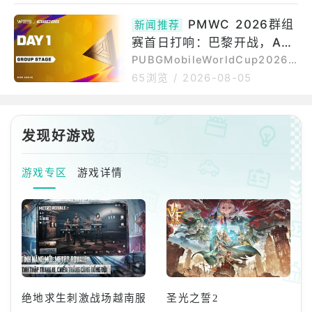
家可直接透过PUBG游戏内的选
续到8月9日，这是该赛事的第三
PMWC 2026群组
单进入「PUBG：蓝圈实验
新闻推荐
届，也是2026年电子竞技世界杯
室」，该系统旨在为玩家创作的
赛首日打响：巴黎开战，A组
的一部分。本次比赛奖金池高达
模组(Mod
3,025,000美元，是PUBGMob
率先进入“死亡之组”考验
PUBGMobileWorldCup2026
ile竞技夏季的重头戏，32支顶尖
（简称PMWC2026）已经进入
65浏览
/
2026-08-05
战队将在此展开角逐。PUBGMo
正式赛程，群组赛将于8月6日至
bile2026年世界杯小组赛赛制形
9日在法国巴黎举行。根据报道，
式简单明了，但容错率很低。这
本届赛事总计有32支队伍参赛，
32支队伍被平均分为A组和B
总奖金池达到302.5万美元，而
发现好游戏
组，每组16支队伍，
群组赛阶段将决定哪些队伍能够
继续向总决赛发起冲击。赛事规
游戏专区
游戏详情
则也非常残酷：每个小组只有5支
队伍能够晋级，容错空间极低，
因此从首日开始，竞争就会迅速
升温。首日比赛的焦点，无疑落
在A组身上。官方赛程显示，PM
W
绝地求生刺激战场越南服
圣光之誓2