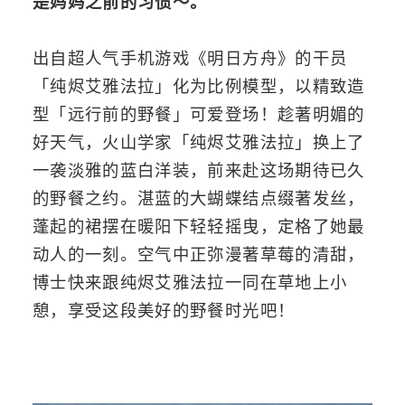
是妈妈之前的习惯～。
出自超人气手机游戏《明日方舟》的干员
「纯烬艾雅法拉」化为比例模型，以精致造
型「远行前的野餐」可爱登场！趁著明媚的
好天气，火山学家「纯烬艾雅法拉」换上了
一袭淡雅的蓝白洋装，前来赴这场期待已久
的野餐之约。湛蓝的大蝴蝶结点缀著发丝，
蓬起的裙摆在暖阳下轻轻摇曳，定格了她最
动人的一刻。空气中正弥漫著草莓的清甜，
博士快来跟纯烬艾雅法拉一同在草地上小
憩，享受这段美好的野餐时光吧！