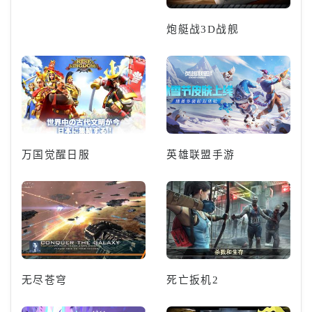
炮艇战3D战舰
万国觉醒日服
英雄联盟手游
无尽苍穹
死亡扳机2