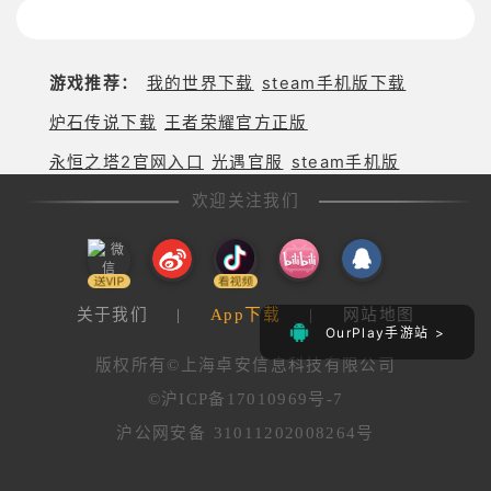
游戏推荐：
我的世界下载
steam手机版下载
炉石传说下载
王者荣耀官方正版
永恒之塔2官网入口
光遇官服
steam手机版
欢迎关注我们
关于我们
|
App下载
|
网站地图
OurPlay手游站 >
版权所有©上海卓安信息科技有限公司
©沪ICP备17010969号-7
沪公网安备 31011202008264号