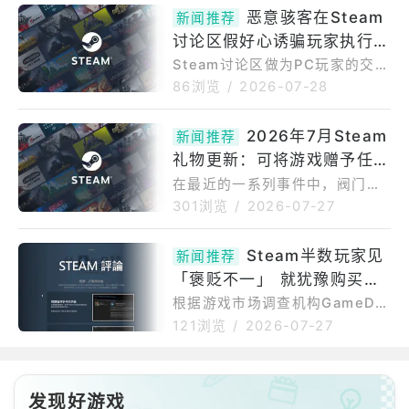
Machine外壳的3DCAD设计
恶意骇客在Steam
台，希望结合行动装置与PC间的
新闻推荐
档，让玩家与改装爱好者能依照
跨平台游玩与跨平台进度，以扩
讨论区假好心诱骗玩家执行修
精确尺寸设计制作各式客制化配
大市场。Ubisoft指出，《全境
件，包括前面板、替换外壳、支
复指令以「ClickFix」手法暗
Steam讨论区做为PC玩家的交流
封
架、底座等3D列印配件。目前各
平台，近期被揭露出现一波利用
装木马程式挖矿
86浏览
/
2026-07-28
大通路仍持续缺货，Valve更新S
「ClickFix」社交工程手法发动
teamMachine的出货进度，确
的攻击行动，骇客假冒成热心玩
2026年7月Steam
认AMD最新FSR4.1技术已透过P
新闻推荐
家在论坛上回复求助贴文，实则
rotonExperimental上线，并
礼物更新：可将游戏赠予任何
诱导受害者在电脑上执行恶意Po
werShell指令，暗中植入挖矿木
人
在最近的一系列事件中，阀门刚
马程式。资安媒体bleepingcom
刚发布了2026年Steam最大的
301浏览
/
2026-07-27
puter是透过读者回报得知此波
一次更新之一。这并非任何界面
攻击，威胁行为者会建立大量随
或定价相关的改动，而是更为重
Steam半数玩家见
机帐号，锁定玩家在论坛上发布
新闻推荐
大的变化。Valve刚刚调整了Ste
的游戏当机、道具遗失等技术问
「褒贬不一」 就犹豫购买市
am礼物赠送功能的走向，让每个
题求助贴文进行回复，佯装提
人都能更轻松地为亲友赠送游
调机构揭用户评论对销量影响
根据游戏市场调查机构GameDis
戏。全新的Steam礼物赠送政策
coverCo于7月24日公开的调查
力
121浏览
/
2026-07-27
变更（2026年7月）允许用户通
结果，近半数Steam玩家在看到
过电子邮件跨类型赠送游戏。此
游戏评论降至「褒贬不一」或更
外，Valve还简化了流程，支持
低时，购买意愿会明显下降。显
跨区域赠送和共享愿望单，以便
发现好游戏
示除了游戏本身的品质之外，St