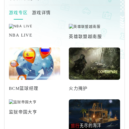
长期筛选选择。就此而言，我们
eam商店页面上显示的「评分状
来讨论一下
态标签」本身，正是影响作品销
游戏专区
游戏详情
量的关键因素之一。Steam平台
允许玩家在购买游戏后撰写评
论。累积达10则以上评价时，根
据好评率于商店页面显示对应的
NBA LIVE
英雄联盟越南服
评价。好评率达70%显示为绿色
的「非常
BCM篮球经理
火力掩护
监狱帝国大亨