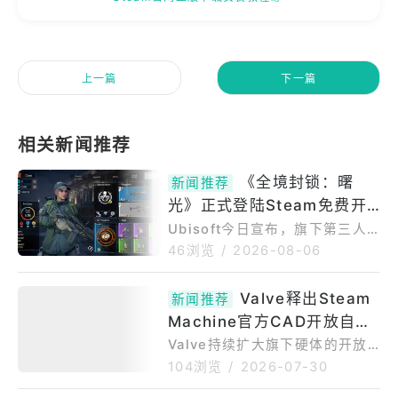
上一篇
下一篇
《全境封锁：曙
新闻推荐
光》正式登陆Steam免费开
打！支援跨平台连线与进度
Ubisoft今日宣布，旗下第三人
称角色扮演射击游戏《全境封
46浏览
/
2026-08-06
锁：曙光》正式在PCSteam平台
免费推出。《全境封锁：曙光》
Valve释出Steam
新闻推荐
于今年3月底率先登上手机游戏
Machine官方CAD开放自制
平台，强调针对手机游戏环境进
行最佳化的操作系统，后来研发
外壳配件 年底前候补有望拿
Valve持续扩大旗下硬体的开放
团队于4月底透过UbisoftConn
性，SteamHardware官方部落
购买资格
104浏览
/
2026-07-30
ect应用程式推出PC版抢先体
格7月29日释出抢手家机Steam
验，如今正式登陆PCSteam平