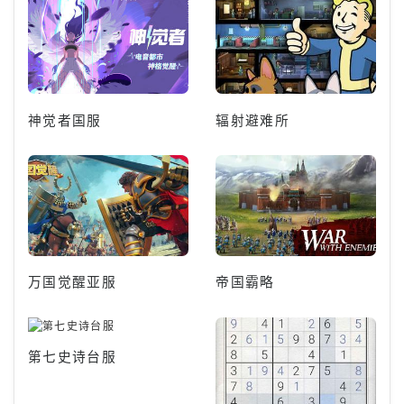
神觉者国服
辐射避难所
万国觉醒亚服
帝国霸略
第七史诗台服