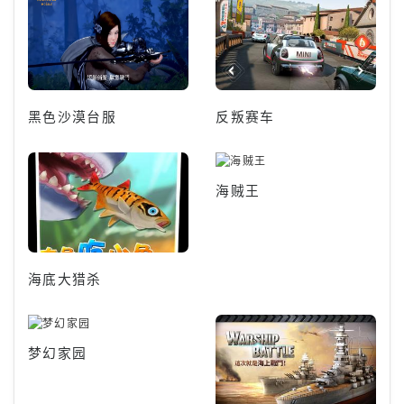
黑色沙漠台服
反叛赛车
海贼王
海底大猎杀
梦幻家园