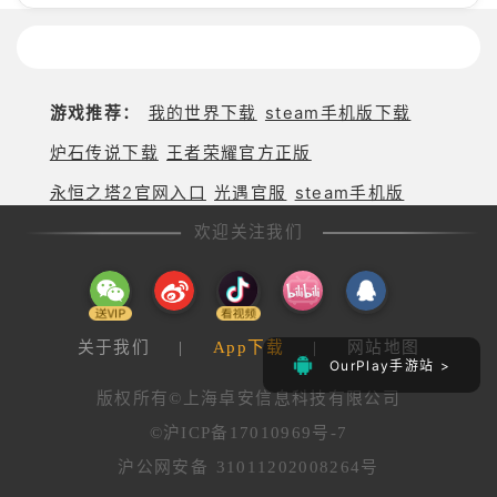
世界的精彩
世界的深度
球期待！
打造最强偶
狂欢
探索与极致
像团
冒险
游戏推荐：
我的世界下载
steam手机版下载
炉石传说下载
王者荣耀官方正版
永恒之塔2官网入口
光遇官服
steam手机版
欢迎关注我们
关于我们
|
App下载
|
网站地图
OurPlay手游站 >
版权所有©上海卓安信息科技有限公司
©沪ICP备17010969号-7
沪公网安备 31011202008264号