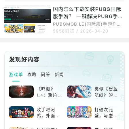
本的具体上线时间可能会有差异。
卡在登录界面或反复重连。实际
国内怎么下载安装PUBG国际
对于大陆玩家来说，PUBGMOBIL
上，PUBG45000041d并不是游
E国际服的下载安装和更新，和普
服手游？ 一键解决PUBG手游
戏文件损坏导致的错误，而是与网
络连接、谷歌环境以及服务器通信
国内下载运行问题还有免费加
PUBGMOBILE(国际服)手游作为
异常等问题有关。PUBG450000
外服手游，在国内下载安装存在一
速
5958浏览
/
2026-04-20
41d进不去的常见原因1、网络连
定难度。首先是网络问题，游戏官
接异常PUBGMOBILE国际服服务
网、谷歌商店以及游戏更新资源在
器部署在海外，国内网络直连时容
国内访问不够稳定，容易出现加载
易出现连接超时、数据包丢失或验
慢、下载中断或连接失败。其次是
发现好内容
证失败
谷歌环境依赖，部分安卓手机如果
缺少GooglePlay服务，可能无法
正常下载、更新或启动游戏。再
游戏单
攻略
问答
新闻
者，国际服还可能存在地区限制，
部分用户可能遇到商店搜不到游
《鸣潮》
类似《碧蓝
戏、提示设备不兼容或安装后闪退
1.4：新角
航线》的养
等情况。如果选择APK手动安
色、新剧
成类游戏！
情，全新冒
养成你的梦
收手吧阿
打破次元
险体验！
想！
鸭，外面全
壁，与虚拟
是好鹅！！
歌手共同谱
写音符物语