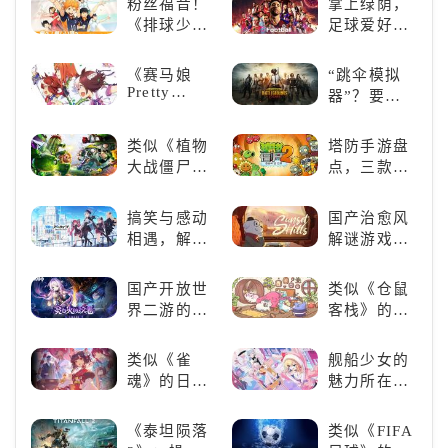
粉丝福音！
掌上绿荫，
《排球少
足球爱好者
年!!FLY
必玩：《实
HIGH!!》手
况足球》
《赛马娘
“跳伞模拟
游还原经典
Pretty
器”？要
名场面
Derby》：
“苟”还是要
一场跨次元
“刚”？
类似《植物
塔防手游盘
的竞速之旅
大战僵尸》
点，三款不
的卡牌策略
容错过的塔
游戏，休闲
防佳作
搞笑与感动
国产治愈风
娱乐尽在手
相遇，解锁
解谜游戏
中！
多元化角色
《落日山
的魅力
丘》
国产开放世
类似《仓鼠
界二游的里
客栈》的萌
程碑：《原
宠类游戏推
神》
荐！快来养
类似《雀
舰船少女的
赛博宠物
魂》的日系
魅力所在：
吧！
游戏推荐！
《碧蓝航
好看的ACG
线》
《泰坦陨落
类似《FIFA
看板娘们等