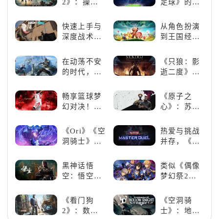
2》：操控
足球》的足
着你！
泰坦，主宰
球类比赛推
未来战场；
荐！快来赢
快速上手与
从角色扮演
跑酷突袭，
得世界冠军
深度战术兼
到王国经
改写战斗格
吧！
备，《彩虹
营，这款手
局！
六号M》是
游为何能俘
在动荡不安
《只狼：影
否值得入
获玩家心？
的时代，踏
逝二度》：
手？
入暗影世界
一场惊心动
魄的忍者之
畅享篮球梦
《原子之
旅
幻对决！
心》：苏联
《NBA
科幻风下的
2K24梦幻球
游戏盛宴与
《Ori》《空
热爱与挑战
队》类似游
瑕疵
洞骑士》
并存，《游
戏精选
《死亡细
戏王：大师
胞》横向对
决斗》，牌
黑神话悟
类似《偶像
比，不知道
佬都爱玩的
空：悟空携
梦幻祭2》
入手那个看
游戏是啥
万钧之力归
的二次元音
这里
样？
来，游戏界
游推荐：完
《看门狗
《空洞骑
的东方巨
美还原偶像
2》：数字
士》：地下
兽，引爆全
魅力，共同