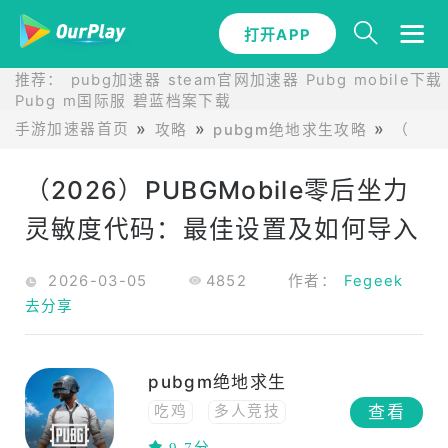
打开APP
推荐：
pubg加速器
steam官网加速器
Pubg mobile下载
Pubg m国际服
碧蓝档案下载
手游加速器首页
攻略
pubgm绝地求生攻略
（20
（2026）PUBGMobile零后坐力
灵敏度代码：最佳设置及如何导入
2026-03-05
4852
作者：
Fegeek
去分享
pubgm绝地求生
查看
吃鸡
多人竞技
联网
策略
动作