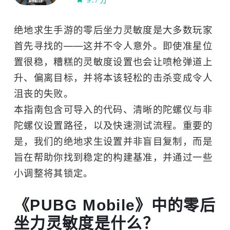
9.7分
联机
多人在线
生存
高画质
绝地求生手游的零后坐力灵敏度是大多数玩家
沙盒
多人
首先寻找的——这并不令人意外。即使准星位
开放世界
射击
置很稳，糟糕的灵敏度设置也会让喷枪弹道上
FPS
竞技
移植
枪战
steam移植
升、偏离目标，并将本该轻松的击杀变成令人
TPS
沮丧的失败。
本指南包含可导入的代码、清晰的陀螺仪与非
陀螺仪设置路径，以及快速测试流程。重要的
是，我们的绝地求生设置并非盲目复制，而是
旨在帮助你找到稳定的构建基准，并通过一些
小调整将其锁定。
《PUBG Mobile》中的零后
坐力灵敏度是什么？