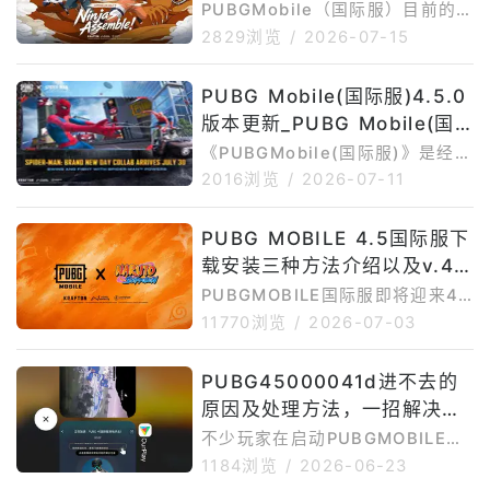
PUBGMobile（国际服）目前的
核心活动围绕4.5版本「NARUT
2829浏览
/
2026-07-15
O:NinjasAssemble」火影忍者联
动展开，同时还有Ferrari联动活
PUBG Mobile(国际服)4.5.0
动、新主题玩法、免费奖励、限时
版本更新_PUBG Mobile(国
任务和后续村庄防守玩法。以下只
整理目前仍在进行或即将开始的活
际服)4.5.0最新版下载安装
《PUBGMobile(国际服)》是经典
动，已经结束的活动不再介绍。
战术竞技手游，玩家可以在移动端
2016浏览
/
2026-07-11
一、PUBGMobile（国际服）目
体验百人海岛生存、组队开黑、枪
前进行中以及还未开始的活动介绍
械对战、载具转移、竞技场和多种
1.PUBGMobile×NARUTOSHIPP
PUBG MOBILE 4.5国际服下
限时模式。GooglePlay页面介绍
UDEN联动活动P
载安装三种方法介绍以及v.4.
显示，PUBGMOBILE主打10分钟
极速对战、多地图多模式、手机端
5版本更新时间
PUBGMOBILE国际服即将迎来4.
专属操作优化、训练模式和好友语
5版本更新。本次4.5版本最大的
11770浏览
/
2026-07-03
音聊天等内容。目前PUBGMOBIL
看点，是《PUBGMOBILE》与
E最新版本可参考4.5.0。APKMir
《火影忍者疾风传》的联动内容。
PUBG45000041d进不去的
ror版本记录显示，PUBGMOBILE
根据相关报道，PUBGMOBILEx
4.5.0于202
原因及处理方法，一招解决登
火影忍者疾风传联动将随PUBGM
OBILEv4.5版本一起上线，合作内
录失败问题
不少玩家在启动PUBGMOBILE国
容预计于2026年7月9日开放，不
际服时，会遇到“45000041d”错
1184浏览
/
2026-06-23
过全球服、韩服、越南服等不同版
误提示，导致游戏无法进入大厅、