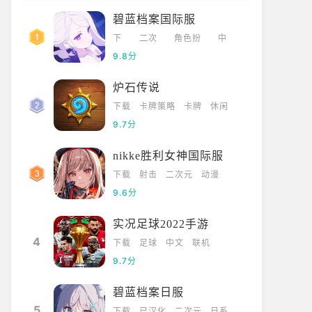
碧蓝档案国际服
下
二次
角色扮
中
载
元
演
文
9.8分
炉石传说
下载
卡牌策略
卡牌
休闲
9.7分
nikke胜利女神国际服
下载
射击
二次元
动漫
9.6分
实况足球2022手游
4
下载
足球
中文
联机
9.7分
碧蓝档案日服
5
下载
已汉化
二次元
日系