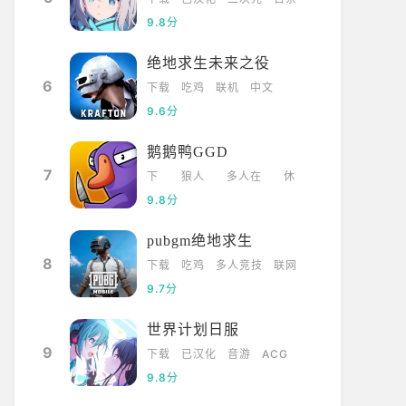
9.8分
绝地求生未来之役
6
下载
吃鸡
联机
中文
9.6分
鹅鹅鸭GGD
7
下
狼人
多人在
休
载
杀
线
闲
9.8分
pubgm绝地求生
8
下载
吃鸡
多人竞技
联网
9.7分
世界计划日服
9
下载
已汉化
音游
ACG
9.8分