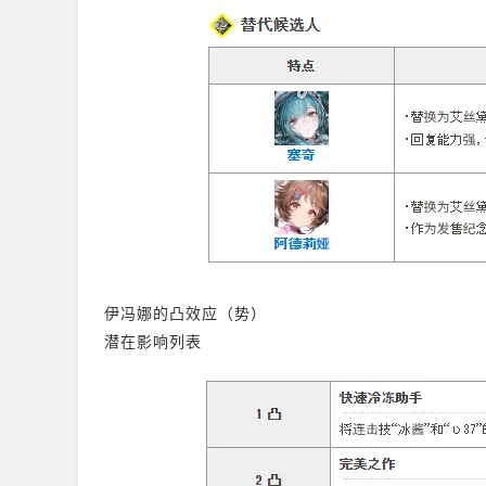
伊冯娜的凸效应（势）
潜在影响列表