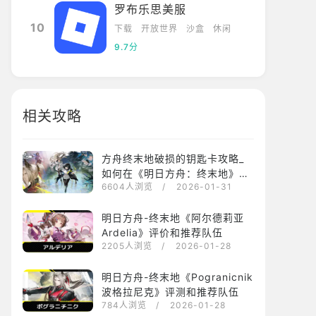
罗布乐思美服
10
下载
开放世界
沙盒
休闲
9.7分
相关攻略
方舟终末地破损的钥匙卡攻略_
如何在《明日方舟：终末地》中
6604人浏览
/ 2026-01-31
获得破损的钥匙卡
明日方舟-终末地《阿尔德莉亚
Ardelia》评价和推荐队伍
2205人浏览
/ 2026-01-28
明日方舟-终末地《Pogranicnik
波格拉尼克》评测和推荐队伍
784人浏览
/ 2026-01-28