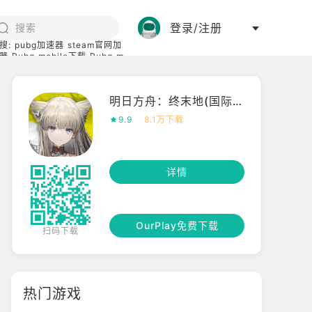
登录/注册
搜:
pubg加速器
steam官网加
器
Pubg mobile下载
Pubg m
际服
碧蓝档案下载
明日方舟：终末地(国际服)
9.9
8.1万下载
详情
OurPlay免费下载
扫码下载
热门游戏