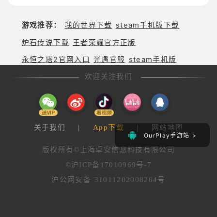
着你！
游戏推荐：
我的世界下载
steam手机版下载
炉石传说下载
王者荣耀官方正版
永恒之塔2官网入口
光遇官服
steam手机版
欢迎关注我们
关于我们
|
App下载
|
网站地图
OurPlay手游站 >
版权所有©上海卓安信息科技有限公司
©沪ICP备17010969号-7
沪公网安备 31011202008264号