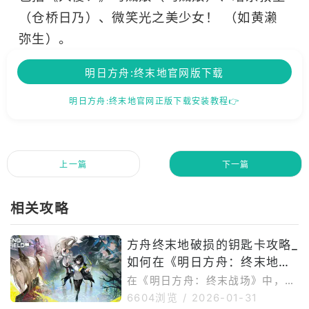
（仓桥日乃）、微笑光之美少女！ （如黄濑
弥生）。
明日方舟:终末地官网版下载
明日方舟:终末地官网正版下载安装教程👉
上一篇
下一篇
相关攻略
方舟终末地破损的钥匙卡攻略_
如何在《明日方舟：终末地》
中获得破损的钥匙卡
在《明日方舟：终末战场》中，
“破损的钥匙卡”是开启特定门所需
6604浏览
/
2026-01-31