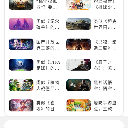
“跳伞模拟
粉丝福音！
否值得入
美还原偶像
器”？要
《排球少
手？
魅力，共同
“苟”还是要
年!!FLY
打造最强偶
“刚”？
HIGH!!》手
类似《纪念
类似《坦克
像团
游还原经典
碑谷》的解
世界闪击
名场面
谜类游戏推
战》
荐：体验沉
（WOTB）
国产开放世
《只狼：影
浸式解谜，
的军事类游
界二游的里
逝二度》：
拾取遗失的
戏推荐！快
程碑：《原
一场惊心动
碎片
带上你最心
神》
魄的忍者之
类似《FIFA
《原子之
爱的装备出
旅
足球》的足
心》：苏联
发吧！
球类比赛推
科幻风下的
荐！快来赢
游戏盛宴与
类似《植物
黑神话悟
得世界冠军
瑕疵
大战僵尸》
空：悟空携
吧！
的卡牌策略
万钧之力归
游戏，休闲
来，游戏界
类似《雀
塔防手游盘
娱乐尽在手
的东方巨
魂》的日系
点，三款不
中！
兽，引爆全
游戏推荐！
容错过的塔
球期待！
好看的ACG
防佳作
看板娘们等