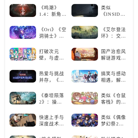
能
游为何能俘
探索与极致
《鸣潮》
类似
获玩家心？
冒险
1.4：新角
《INSIDE》
色、新剧
的解谜类游
情，全新冒
戏！快动起
《Ori》《空
《艾尔登法
险体验！
你的小脑筋
洞骑士》
环》：交界
来通关！
《死亡细
地的史诗传
胞》横向对
奇与魂系新
打破次元
国产治愈风
比，不知道
巅峰
壁，与虚拟
解谜游戏
入手那个看
歌手共同谱
《落日山
这里
写音符物语
丘》
热爱与挑战
搞笑与感动
并存，《游
相遇，解锁
戏王：大师
多元化角色
决斗》，牌
的魅力
《泰坦陨落
类似《仓鼠
佬都爱玩的
2》：操控
客栈》的萌
游戏是啥
泰坦，主宰
宠类游戏推
样？
未来战场；
荐！快来养
快速上手与
类似《偶像
跑酷突袭，
赛博宠物
深度战术兼
梦幻祭2》
改写战斗格
吧！
备，《彩虹
的二次元音
局！
六号M》是
游推荐：完