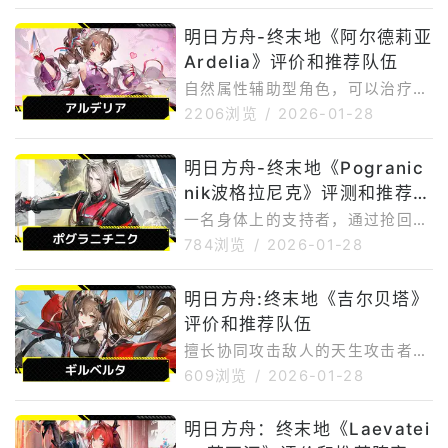
的任务道具。这件五星道具无法通
过四处搜刮或完成各种探索挑战获
明日方舟-终末地《阿尔德莉亚
得。因此，玩家可能会好奇如何才
Ardelia》评价和推荐队伍
能获得这件道具，因为它通往一扇
紧闭的门，门内藏有贵重物品。
自然属性辅助型角色，可以治疗友
《明日方舟：终末地》中磨损钥匙
军并施加减益效果。阿尔德莉亚是
2206浏览
/
2026-01-28
卡的位置与《明日方舟：终末地》
一位自然属性的魔法型角色，她是
中的大多数任务物品不同，破损的
一名辅助型角色，能够治疗队友并
明日方舟-终末地《Pogranic
钥匙卡只能从游戏内商人隆纳德处
给敌人施加物理和魔法易伤效果。
获得。如果你已经完成了阿布瑞采
nik波格拉尼克》评测和推荐队
她的易伤效果和特殊技能都是范围
石场的主线剧情，那么找到这位N
攻击，因此在面对大量敌人时非常
伍
一名身体上的支持者，通过抢回S
PC的商店就
有效。此外，她还是新手登录奖励
P来帮助球队。波格拉尼克是一名
784浏览
/
2026-01-28
的必定角色。如何使用Ardelia连
辅助型角色，他可以通过连击和特
击技巧→战斗技巧会使物理/技艺
殊技能回复SP，从而提升战斗效
明日方舟:终末地《吉尔贝塔》
方面出现弱点使用连击施加腐蚀状
率。他的所有技能都能回复SP，
态，然后使用战斗技能将腐蚀状态
评价和推荐队伍
但每个技能的发动条件各不相同，
转化为物理弱点和法术弱点，从而
因此务必仔细记住这些条件，才能
擅长协同攻击敌人的天生攻击者。
提升
有效运用它们。如何使用和玩Pog
吉尔贝塔是一名辅助型角色，她可
609浏览
/
2026-01-28
ranicnik累积崩溃→消耗SP来恢
以利用重力吸引敌人并施加各种削
复SP当消耗掉“粉碎”能量时，波格
弱效果。她尤其擅长与范围攻击型
明日方舟：终末地《Laevatei
拉尼奇尼克的连击技能即可发动。
角色配合，因为她可以通过战斗技