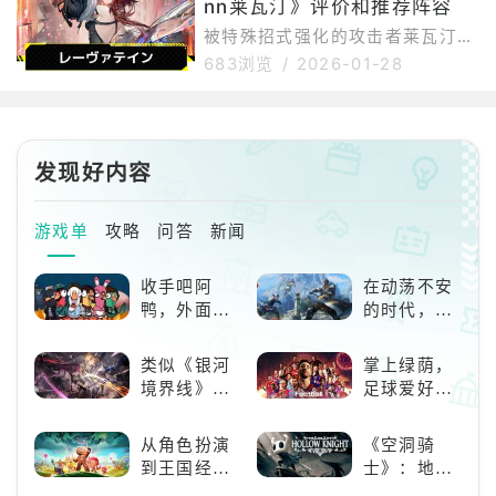
基本策略是让队友积攒“粉碎”能
nn莱瓦汀》评价和推荐阵容
能和连击技能将敌人聚集在一起。
量，然后用波格拉尼奇尼克的
如何使用吉尔伯塔利用战斗技巧和
被特殊招式强化的攻击者莱瓦汀是
合作技巧吸引敌人吉尔贝塔能够凭
一名攻击型角色，她会在施放特殊
683浏览
/
2026-01-28
借其战斗技能和合作技能吸引并聚
技能后，用普通攻击迅速击溃敌
集敌人。自然粘附因为这是有可能
人。管理好她的特殊技能“炼狱”的
的。艺术异常它可以作为连招的起
层数也至关重要，因此务必与能够
点。漂浮的它与体型较大的角色配
施加灼烧、燃烧和腐蚀效果的角色
发现好内容
合得很好，因为它能赋予角色这种
组队。如何使用Laevateinn基本
能力。使用
战斗利用重击和连击积攒地狱之火
当你的地狱火等级达到4级时，可
游戏单
攻略
问答
新闻
以使用战斗技能。特殊攻击期间，
其攻击范围广，火力强。利用重击
收手吧阿
在动荡不安
和连击积攒地狱之火莱瓦汀的特殊
鸭，外面全
的时代，踏
“炼狱”层数可以通过使用灼热之火
是好鹅！！
入暗影世界
类似《银河
掌上绿荫，
境界线》的
足球爱好者
二次元战棋
必玩：《实
类手游推
况足球》
从角色扮演
《空洞骑
荐：极致策
到王国经
士》：地下
略，无限可
营，这款手
世界的深度