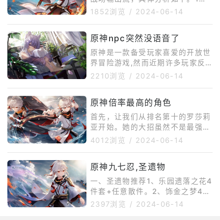
若是走辅助流，元素精通&gt;元素
1852浏览
/
2024-06-14
充能效率&gt;暴击率、暴击伤害，
所以优先选精通头。2、若是走主
原神npc突然没语音了
C流，暴击率、暴击伤害&gt;百分
比攻击力、元素精通&gt;元素充能
原神是一款备受玩家喜爱的开放世
效率，优先选择暴击头。
界冒险游戏,然而近期许多玩家反
映原神中的NPC对话声音突然消
2210浏览
/
2024-06-14
失,让他们感到困惑和不适,究其原
因可能是游戏中的BUG或者网络连
原神倍率最高的角色
接问题导致了NPC对话声音消失。
对于这一情况,玩家们可以尝试重
首先，让我们从排名第十的罗莎莉
新启动游戏或检查网络连接来解决
亚开始。她的大招虽然不是最强
问题,或者联系游戏客服寻求帮
的，但也不容小觑，其倍率高达2,
4012浏览
/
2024-06-14
助。
788%，足以在战斗中发挥重要作
用。接下来是第九名的水主，他的
原神九七忍,圣遗物
大招倍率略胜一筹，达到了3,03
0.58%，这使得他在团队中的地位
一、圣遗物推荐1、乐园遗落之花4
更加稳固。第八名的草主，以其3,
件套+任意散件。2、饰金之梦4件
066.12%的大招倍率，证明了自己
套+任意散件。3、流浪大地的乐
2397浏览
/
2024-06-14
在战场上的价值，是队伍中不可或
团2件套+饰金之梦2件套+任意散
缺的一员。第七名的北斗，以其3,