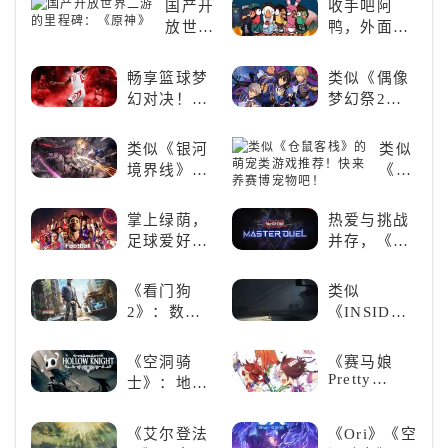
国产开
收手吧阿
游还原经典
放世界
鸭，外面全
名场面
二游的
是好鹅！！
里程
畅享篮球梦
类似《偶像
碑：
幻对决！
梦幻祭2》
《原
《NBA
的二次元音
神》
2K24梦幻球
游推荐：完
类似《银河
类似
队》类似游
美还原偶像
境界线》的
《仓
戏精选
魅力，共同
二次元战棋
鼠客
打造最强偶
类手游推
栈》
掌上绿荫，
热爱与挑战
像团
荐：极致策
的萌
足球爱好者
并存，《游
略，无限可
宠类
必玩：《实
戏王：大师
能
游戏
况足球》
决斗》，牌
《看门狗
类似
推
佬都爱玩的
2》：数字
《INSIDE》
荐！
游戏是啥
世界的精彩
的解谜类游
快来
样？
狂欢
戏！快动起
养赛
《空洞骑
《赛马娘
你的小脑筋
Pretty
博宠
士》：地下
来通关！
Derby》：
物
世界的深度
一场跨次元
吧！
探索与极致
《艾尔登法
《Ori》《空
的竞速之旅
冒险