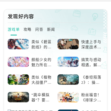
件。该圣遗物套装适合打超绽放反
114.4%的大招倍率，展现了她强
应的久岐忍，超绽放伤害取决于雷
大的战斗潜力，让对
元素角色的元素精通，此时久岐忍
发现好内容
所使用的圣遗物为「乐园遗落之
花」或「饰金之梦」以增加超绽放
反应伤害。「乐园遗落之花」与三
游戏单
攻略
问答
新闻
异色队的「饰金之梦」相比，牺牲
4%的治疗量以换取4%的绽放伤害
类似《碧蓝
快速上手与
提升，差别并不大，如果已经拥有
航线》的养
深度战术兼
其中
成类游戏！
备，《彩虹
养成你的梦
六号M》是
舰船少女的
搞笑与感动
想！
否值得入
魅力所在：
相遇，解锁
手？
《碧蓝航
多元化角色
线》
的魅力
类似《植物
《泰坦陨落
大战僵尸》
2》：操控
的卡牌策略
泰坦，主宰
游戏，休闲
未来战场；
“跳伞模拟
粉丝福音！
娱乐尽在手
跑酷突袭，
器”？要
《排球少
中！
改写战斗格
“苟”还是要
年!!FLY
局！
“刚”？
HIGH!!》手