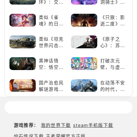
环》：交界
洞骑士》
地的史诗传
《死亡细
奇与魂系新
胞》横向对
类似《雀
《只狼：影
巅峰
比，不知道
魂》的日系
逝二度》：
入手那个看
游戏推荐！
一场惊心动
这里
好看的ACG
魄的忍者之
类似《坦克
《原子之
看板娘们等
旅
世界闪击
心》：苏联
着你！
战》
科幻风下的
（WOTB）
游戏盛宴与
黑神话悟
打破次元
的军事类游
瑕疵
空：悟空携
壁，与虚拟
戏推荐！快
万钧之力归
歌手共同谱
带上你最心
来，游戏界
写音符物语
国产治愈风
在动荡不安
爱的装备出
的东方巨
解谜游戏
的时代，踏
发吧！
兽，引爆全
《落日山
入暗影世界
球期待！
丘》
游戏推荐：
我的世界下载
steam手机版下载
炉石传说下载
王者荣耀官方正版