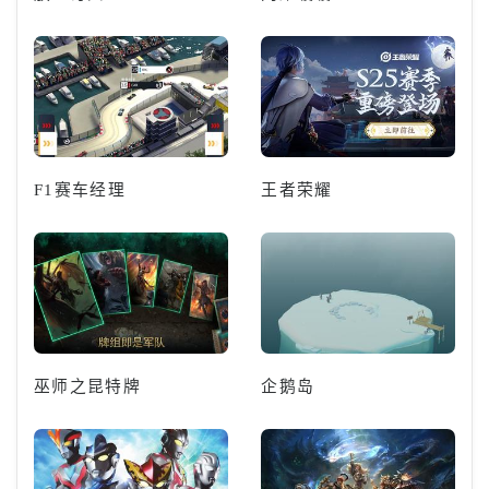
F1赛车经理
王者荣耀
巫师之昆特牌
企鹅岛