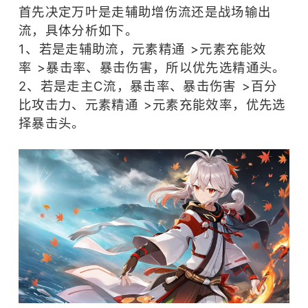
角色扮演
ACG
首先决定万叶是走辅助增伤流还是战场输出
高画质
多人
流，具体分析如下。
养成
3D
剧情向
1、若是走辅助流，元素精通 >元素充能效
ARPG
率 >暴击率、暴击伤害，所以优先选精通头。
2、若是走主C流，暴击率、暴击伤害 >百分
比攻击力、元素精通 >元素充能效率，优先选
择暴击头。