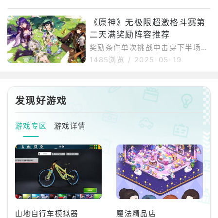
容，可以通过食物获得增益效果玛
容【上半场】嗜雷·兽境幼兽【下
拉妮、玛薇卡、枫原万叶、希诺宁
半场】熔岩辉龙像场地增益【上半
《原神》无极限超激格斗赛第
玛拉妮、香菱、砂糖、久岐忍关卡
场】提升支持率，为下半场的战斗
攻略第一关的战斗方面尽量多触发
二天满奖励阵容推荐
获得可叠加的增益。地脉异常：队
蒸发反应以激活增益效果。首先从
伍中所有角色被施加「侵蚀」状
奖励条件单次挑战中击穿下半场强
大
态，持续损失生命值。在击倒敌人
敌生命值5/40/200/900次敌人阵
1485浏览
/
2025-05-19
后的一段时间内，角色每秒将恢复
容【上半场】遗迹守卫、打手丘丘
生命值上限3%的生命值，此效果
人【下半场】贪食匿叶龙山王场地
持续5秒。保持当前场上角色的生
增益【上半场】提升支持率，为下
命值在85%以上时，支持率将持续
半场的战斗获得可叠加的增益。每
发现好游戏
上升。【下半场】①角色造成的
次施放元素爆发时，支持率都将会
伤
上升。【下半场】①角色造成的
游戏专区
游戏详情
伤害提升20%。角色触发蒸发、融
化反应时，将在命中的位置释放
「爆震」，对附近的敌人造成真实
伤害，此效果每3秒至多触发一
次；②角色造成的伤害提升2
0%。角
山地自行车模拟器
魔法精品店