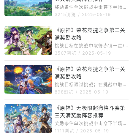
奖励条件单次挑战中击穿下半场强
敌生命值5/40/200/900次敌人阵
3215浏览
/
2025-05-19
容【上半场】秘源机兵·寻捕械、
溯流·大灵显化身、遗迹龙兽·地巡
《原神》荣花竞捷之争第二关
【下半场】秘源机兵·构型械场地
满奖励攻略
增益【上半场】提升支持率，为下
半场的战斗获得可叠加的增益。每
挑战目标在挑战中取得赤铜一星/
次队伍中的角色触发「夜魂迸发」
亮银一星/曜金一星/曜金二星评价
3507浏览
/
2025-05-19
时，支持率都将会上升。【下半
敌方阵容丘丘水行游侠、流刃勇士
场】①角色造成的伤害提升2
·游击人/掷叉猎手、鳍游龙武士·裂
《原神》荣花竞捷之争第一关
0%。角色触发「夜魂迸发」时将
礁之涛/穿浪之梭、打手丘丘人阵
在敌人的位置释放「爆震」，对附
满奖励攻略
容推荐※建议按照自己的练度选择
近的敌人造成真实伤害；②角色
最强阵容，优先对群能力强的角色
挑战目标通过挑战；在挑战中取得
造成的
或增伤辅助瓦雷莎、玛薇卡、夏沃
赤铜/亮银/曜金评价敌方阵容秘源
898浏览
/
2025-05-19
蕾、伊安珊瓦雷莎、香菱、夏沃
机兵·寻捕械、丘丘岩盔王、横蛮
蕾、伊安珊瓦雷莎、伊安珊、芙宁
勇士·冲撞手/摔跤客/抓扑人、突角
《原神》无极限超激格斗赛第
娜、闲云瓦雷莎、玛薇卡、芙宁
龙武士·破空轰动、突角龙、水/雷
娜、希诺宁关卡攻略在关卡选择界
三天满奖励阵容推荐
丘丘萨满、熔岩游像·流燃体阵容
面可以选择难度，极难才能获得曜
推荐※大本营的BOSS血量较多，
奖励条件单次挑战中击穿下半场强
金评价。
建议按照自己的练度选择最强阵
敌生命值5/40/200/900次敌人阵
1111浏览
/
2025-05-19