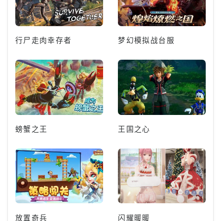
行尸走肉幸存者
梦幻模拟战台服
螃蟹之王
王国之心
放置奇兵
闪耀暖暖