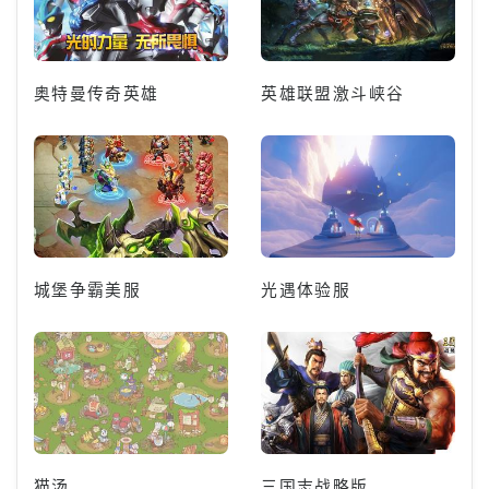
奥特曼传奇英雄
英雄联盟激斗峡谷
城堡争霸美服
光遇体验服
猫汤
三国志战略版