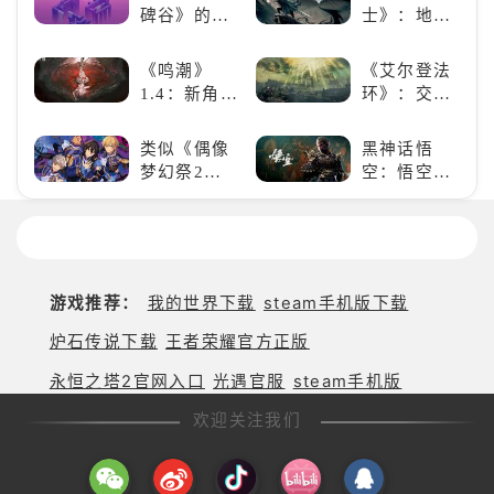
否值得入
跑酷突袭，
碑谷》的解
士》：地下
手？
改写战斗格
谜类游戏推
世界的深度
局！
荐：体验沉
探索与极致
《鸣潮》
《艾尔登法
浸式解谜，
冒险
1.4：新角
环》：交界
拾取遗失的
色、新剧
地的史诗传
碎片
情，全新冒
奇与魂系新
类似《偶像
黑神话悟
险体验！
巅峰
梦幻祭2》
空：悟空携
的二次元音
万钧之力归
游推荐：完
来，游戏界
美还原偶像
的东方巨
魅力，共同
兽，引爆全
打造最强偶
球期待！
游戏推荐：
我的世界下载
steam手机版下载
像团
炉石传说下载
王者荣耀官方正版
永恒之塔2官网入口
光遇官服
steam手机版
欢迎关注我们