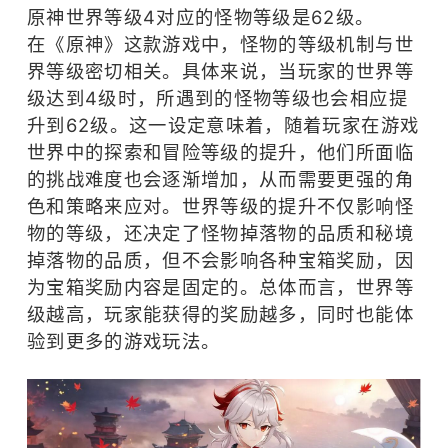
角色扮演
ACG
原神世界等级4对应的怪物等级是62级。
高画质
多人
在《原神》这款游戏中，怪物的等级机制与世
养成
3D
剧情向
界等级密切相关。具体来说，当玩家的世界等
ARPG
级达到4级时，所遇到的怪物等级也会相应提
升到62级。这一设定意味着，随着玩家在游戏
世界中的探索和冒险等级的提升，他们所面临
的挑战难度也会逐渐增加，从而需要更强的角
色和策略来应对。世界等级的提升不仅影响怪
物的等级，还决定了怪物掉落物的品质和秘境
掉落物的品质，但不会影响各种宝箱奖励，因
为宝箱奖励内容是固定的。总体而言，世界等
级越高，玩家能获得的奖励越多，同时也能体
验到更多的游戏玩法。