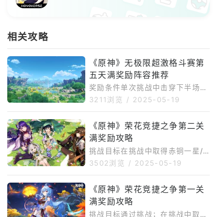
相关攻略
《原神》无极限超激格斗赛第
五天满奖励阵容推荐
奖励条件单次挑战中击穿下半场强
敌生命值5/40/200/900次敌人阵
3211浏览
/
2025-05-19
容【上半场】秘源机兵·寻捕械、
溯流·大灵显化身、遗迹龙兽·地巡
《原神》荣花竞捷之争第二关
【下半场】秘源机兵·构型械场地
满奖励攻略
增益【上半场】提升支持率，为下
半场的战斗获得可叠加的增益。每
挑战目标在挑战中取得赤铜一星/
次队伍中的角色触发「夜魂迸发」
亮银一星/曜金一星/曜金二星评价
3502浏览
/
2025-05-19
时，支持率都将会上升。【下半
敌方阵容丘丘水行游侠、流刃勇士
场】①角色造成的伤害提升2
·游击人/掷叉猎手、鳍游龙武士·裂
《原神》荣花竞捷之争第一关
0%。角色触发「夜魂迸发」时将
礁之涛/穿浪之梭、打手丘丘人阵
在敌人的位置释放「爆震」，对附
满奖励攻略
容推荐※建议按照自己的练度选择
近的敌人造成真实伤害；②角色
最强阵容，优先对群能力强的角色
挑战目标通过挑战；在挑战中取得