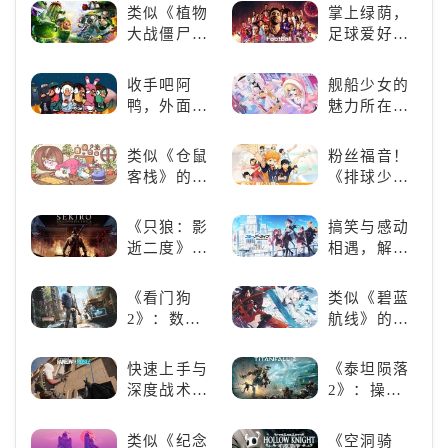
防佳作
好看的ACG
类似《植物
掌上绿荫，
看板娘们等
大战僵尸》
足球爱好者
着你！
的卡牌策略
必玩：《实
游戏，休闲
况足球》
收手吧阿
舰船少女的
娱乐尽在手
鸭，外面全
魅力所在：
中！
是好鹅！！
《碧蓝航
线》
类似《仓鼠
粉丝福音！
客栈》的萌
《排球少
宠类游戏推
年!!FLY
荐！快来养
HIGH!!》手
《只狼：影
搞笑与感动
赛博宠物
游还原经典
逝二度》：
相遇，解锁
吧！
名场面
一场惊心动
多元化角色
魄的忍者之
的魅力
《看门狗
类似《碧蓝
旅
2》：数字
航线》的养
世界的精彩
成类游戏！
狂欢
养成你的梦
快速上手与
《泰坦陨落
想！
深度战术兼
2》：操控
备，《彩虹
泰坦，主宰
六号M》是
未来战场；
类似《纪念
《空洞骑