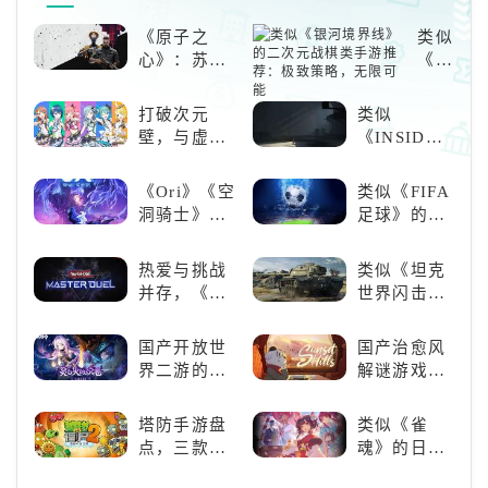
「爆震」，对附近的敌人造成真实
《原子之
类似
伤害，此效果每3秒至多触发一
心》：苏联
《银
次；②角色造成的伤害提升2
科幻风下的
河境
0%。角
游戏盛宴与
界
打破次元
类似
瑕疵
线》
壁，与虚拟
《INSIDE》
的二
歌手共同谱
的解谜类游
次元
写音符物语
戏！快动起
《Ori》《空
类似《FIFA
战棋
你的小脑筋
洞骑士》
足球》的足
类手
来通关！
《死亡细
球类比赛推
游推
胞》横向对
荐！快来赢
荐：
热爱与挑战
类似《坦克
比，不知道
得世界冠军
极致
并存，《游
世界闪击
入手那个看
吧！
策
戏王：大师
战》
这里
略，
决斗》，牌
（WOTB）
国产开放世
国产治愈风
无限
佬都爱玩的
的军事类游
界二游的里
解谜游戏
可能
游戏是啥
戏推荐！快
程碑：《原
《落日山
样？
带上你最心
神》
丘》
塔防手游盘
类似《雀
爱的装备出
点，三款不
魂》的日系
发吧！
容错过的塔
游戏推荐！