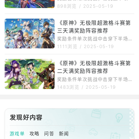
造成的
或增伤辅助瓦雷莎、玛薇卡、夏沃
赤铜/亮银/曜金评价敌方阵容秘源
898浏览
/
2025-05-19
蕾、伊安珊瓦雷莎、香菱、夏沃
机兵·寻捕械、丘丘岩盔王、横蛮
蕾、伊安珊瓦雷莎、伊安珊、芙宁
勇士·冲撞手/摔跤客/抓扑人、突角
《原神》无极限超激格斗赛第
娜、闲云瓦雷莎、玛薇卡、芙宁
龙武士·破空轰动、突角龙、水/雷
娜、希诺宁关卡攻略在关卡选择界
三天满奖励阵容推荐
丘丘萨满、熔岩游像·流燃体阵容
面可以选择难度，极难才能获得曜
推荐※大本营的BOSS血量较多，
奖励条件单次挑战中击穿下半场强
金评价。
建议按照自己的练度选择最强阵
敌生命值5/40/200/900次敌人阵
1111浏览
/
2025-05-19
容，可以通过食物获得增益效果玛
容【上半场】嗜雷·兽境幼兽【下
拉妮、玛薇卡、枫原万叶、希诺宁
半场】熔岩辉龙像场地增益【上半
《原神》无极限超激格斗赛第
玛拉妮、香菱、砂糖、久岐忍关卡
场】提升支持率，为下半场的战斗
攻略第一关的战斗方面尽量多触发
二天满奖励阵容推荐
获得可叠加的增益。地脉异常：队
蒸发反应以激活增益效果。首先从
伍中所有角色被施加「侵蚀」状
奖励条件单次挑战中击穿下半场强
大
态，持续损失生命值。在击倒敌人
敌生命值5/40/200/900次敌人阵
1483浏览
/
2025-05-19
后的一段时间内，角色每秒将恢复
容【上半场】遗迹守卫、打手丘丘
生命值上限3%的生命值，此效果
人【下半场】贪食匿叶龙山王场地
持续5秒。保持当前场上角色的生
增益【上半场】提升支持率，为下
命值在85%以上时，支持率将持续
半场的战斗获得可叠加的增益。每
发现好内容
上升。【下半场】①角色造成的
次施放元素爆发时，支持率都将会
伤
上升。【下半场】①角色造成的
伤害提升20%。角色触发蒸发、融
游戏单
攻略
问答
新闻
化反应时，将在命中的位置释放