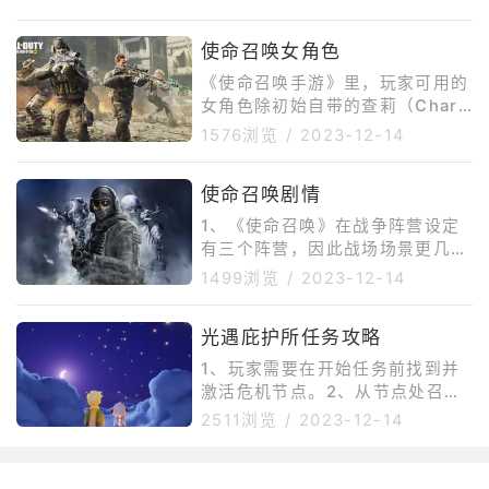
字符（例如123、ABC），不能使
用重复字符。
使命召唤女角色
《使命召唤手游》里，玩家可用的
女角色除初始自带的查莉（Charl
y）之外，还有莱斯丽，撒拉弗
1576浏览
/
2023-12-14
（Seraph），伊丽莎白（Arter
y），海灵（Siren），艾本-追踪
使命召唤剧情
者（UrbanTracker），希拉（Sc
ylla），Vanguard，Park，Deat
1、《使命召唤》在战争阵营设定
hAngelAlice，Zero，Mara，Ba
有三个阵营，因此战场场景更几乎
ttery，Roze，VivianHarris，E
横跨欧洲，囊括的类型从村庄平
1499浏览
/
2023-12-14
mmaVictorova，MantaRay，S
原，雪地，城市、桥梁防守及基地
内近距离作战等，而在游戏的进行
光遇庇护所任务攻略
方式上，游戏中更安插了许多故事
桥段，让玩家有机会可以进行汽车
1、玩家需要在开始任务前找到并
追逐战、狙击战等，于雪地上将德
激活危机节点。2、从节点处召唤
军装甲部队一一击毁。2、《使命
出救援小组，可以获得关于任务的
2511浏览
/
2023-12-14
召唤：联合进攻》玩家将会扮演美
详细信息。3、将已激活的危机节
国、英国和苏联三国的士兵，完成
点传递给你的同伴，一起去采集物
10项以上的任务。开始时，玩家将
资。4、找到非常隐蔽的庇护所，