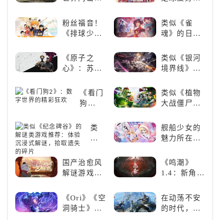
戏精选
战》
必玩：《实
（WOTB）
况足球》
粉丝福音！
类似《雀
的军事类游
《排球少
魂》的日系
戏推荐！快
年!!FLY
游戏推荐！
带上你最心
HIGH!!》手
好看的ACG
《原子之
类似《银河
爱的装备出
游还原经典
看板娘们等
心》：苏联
境界线》的
发吧！
名场面
着你！
科幻风下的
二次元战棋
游戏盛宴与
类手游推
《看门
类似《植物
瑕疵
荐：极致策
狗
大战僵尸》
略，无限可
2》：
的卡牌策略
能
数字世
游戏，休闲
类
舰船少女的
界的精
娱乐尽在手
似
魅力所在：
彩狂欢
中！
《纪
《碧蓝航
念
线》
国产治愈风
《鸣潮》
碑
解谜游戏
1.4：新角
谷》
《落日山
色、新剧
的
丘》
情，全新冒
《Ori》《空
在动荡不安
解
险体验！
洞骑士》
的时代，踏
谜
《死亡细
入暗影世界