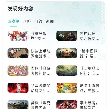
会在美军阵营中参加巴斯通战役，
准备搬运物资，完成任务，解除危
防御德军的
发现好内容
机。
游戏单
攻略
问答
新闻
《赛马娘
黑神话悟
Pretty
空：悟空携
Derby》：
万钧之力归
一场跨次元
来，游戏界
快速上手与
“跳伞模拟
的竞速之旅
的东方巨
深度战术兼
器”？要
兽，引爆全
备，《彩虹
“苟”还是要
球期待！
六号M》是
“刚”？
类似《仓鼠
《艾尔登法
否值得入
客栈》的萌
环》：交界
手？
宠类游戏推
地的史诗传
荐！快来养
奇与魂系新
畅享篮球梦
塔防手游盘
赛博宠物
巅峰
幻对决！
点，三款不
吧！
《NBA
容错过的塔
2K24梦幻球
防佳作
类似《坦克
掌上绿荫，
队》类似游
世界闪击
足球爱好者