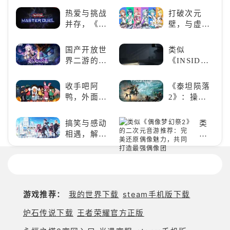
类
胞》横向对
游
热爱与挑战
打破次元
比，不知道
戏
并存，《游
壁，与虚拟
入手那个看
推
戏王：大师
歌手共同谱
这里
荐：
决斗》，牌
写音符物语
国产开放世
类似
体
佬都爱玩的
界二游的里
《INSIDE》
验
游戏是啥
程碑：《原
的解谜类游
沉
样？
神》
戏！快动起
收手吧阿
《泰坦陨落
浸
你的小脑筋
鸭，外面全
2》：操控
式
来通关！
是好鹅！！
泰坦，主宰
解
未来战场；
谜，
搞笑与感动
类
跑酷突袭，
拾
相遇，解锁
似
改写战斗格
取
多元化角色
《偶
局！
遗
的魅力
像
失
梦
的
幻
碎
祭
游戏推荐：
我的世界下载
steam手机版下载
片
2》
的
炉石传说下载
王者荣耀官方正版
二