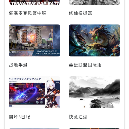
催眠麦克风繁中服
修仙模拟器
战地手游
英雄联盟国际服
崩坏3日服
快意江湖