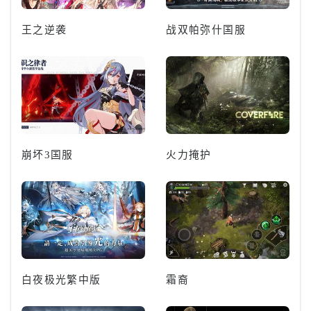
王之逆袭
战双帕弥什国服
崩坏3国服
火力掩护
白夜极光繁中版
霜裔