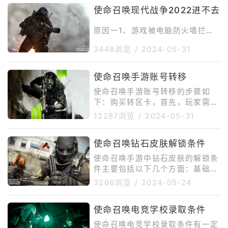
使命召唤现代战争2022进不去
原因一1、游戏被电脑防火墙拦
截。2、玩家打开控制面板，将防
3448浏览
/
2024-05-31
火墙进行关闭，活着使命召唤19添
加到防火墙白名单中。原因二1、
本地网络异常。2、尝试重启路由
使命召唤手游账号转移
器或者光猫，使用无线网络的玩家
使命召唤手游账号转移的步骤如
推荐将网络换成有线网络。原因三
下：购买转区卡，首先，玩家需要
2、电脑运行内存不充足。3、推
在商城购买一张转区卡。QQ玩家
荐玩家打开任务管理器，把后台与
12287浏览
/
2024-05-31
操作：进入QQ后点击【游戏中
游戏无关的进程全部关闭，减少内
心】搜索使命召唤。点击【跨系统
存和网络的占用。原因四1、游玩
使命召唤钻石皮肤解锁条件
转区】选项。在转区界面，使用转
电脑配置不达标。2、玩家可以参
区卡点击开始转移。输入玩家自己
使命召唤手游中钻石皮肤的解锁条
考下方的配置图，检查自身的电脑
的身份信息并提交验证，按照操作
件主要包括以下几个方面：基础任
能否达到游
指引完成转移。微信区玩家操
务完成：首先需要解锁金皮，也就
3266浏览
/
2024-05-24
作：在微信中搜索【使命召唤手游
是集齐6个基础主题的所有迷彩。
社区】小程序。进入后点击右上角
这包括：步枪：击杀10名敌人150
的【跨系统转区】。操作流程和Q
使命召唤电竞学校录取条件
次。冲锋枪、霰弹枪、狙击枪、轻
Q区一致。安卓与iOS之间转移：
机枪、射手步枪、手枪：击杀10名
使命召唤电竞学校录取条件有一定