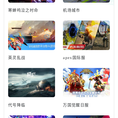
寒蝉鸣泣之时命
机场城市
英灵乱战
apex国际服
代号降临
万国觉醒日服