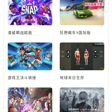
漫威瞬战超能
狂野飙车9国际版
游戏王决斗链接
地球末日生存