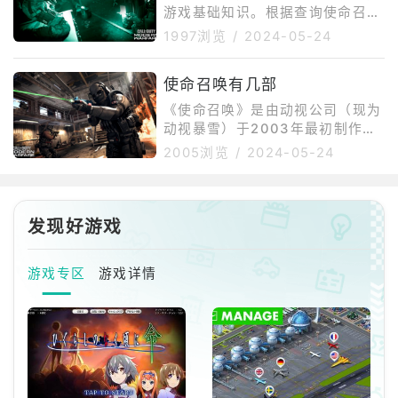
安卓设备上：打
敌人120次。近战武器：累计击杀
游戏基础知识。根据查询使命召唤
500名敌人。发射器：摧毁UAV1
电竞学校官网得知，入学条件是14
1997浏览
/
2024-05-24
00次。游戏时间和努力：获得钻
岁以上，24岁以下；对大学生的
石皮肤需要进行大量的游戏时间和
综合素质有一定的要求，尤其是五
努力的积累。参加活动和完成任
使命召唤有几部
格数学水平和标准字表达能力；有
务：在游戏中参加活动、完成任务
一定的游戏基础知识即可进入使命
《使命召唤》是由动视公司（现为
召唤电竞学校。
动视暴雪）于2003年最初制作发
行的FPS（第一人称射击）游戏系
2005浏览
/
2024-05-24
列。该系列至今已发布正式作品至
第二十部，包括但不限于：《使命
召唤》。《使命召唤2》。《使命
召唤3》。《使命召唤4：现代战
发现好游戏
争》。《使命召唤：战争世界》。
《使命召唤：现代战争2》。《使
游戏专区
游戏详情
命召唤：黑色行动》。《使命召
唤：现代战争3》。《使命召唤：
黑色行动2》。《使命召唤：幽
灵》。《使命召唤：高级战争》。
《使命召唤