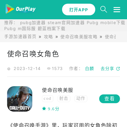
打开APP
推荐：
pubg加速器
steam官网加速器
Pubg mobile下载
Pubg m国际服
碧蓝档案下载
手游加速器首页
攻略
使命召唤美服攻略
使命召唤
使命召唤女角色
2023-12-14
1573
作者：
白麟
去分享
使命召唤美服
查看
cod
射击
动作
高画质
FPS
9.6分
竞技
TPS
团队合作
《使命召唤手游》里，玩家可用的女角色除初