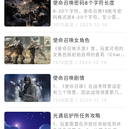
使命召唤密码8个字符长度
8-20个字符。使命召唤19账号密
码格式是8-20个字符，至少需要1
个字母和1个数字，不能用连续的
3370浏览
/
2023-12-14
字符（例如123、ABC），不能使
用重复字符。
使命召唤女角色
《使命召唤手游》里，玩家可用的
女角色除初始自带的查莉（Charl
y）之外，还有莱斯丽，撒拉弗
1579浏览
/
2023-12-14
（Seraph），伊丽莎白（Arter
y），海灵（Siren），艾本-追踪
使命召唤剧情
者（UrbanTracker），希拉（Sc
ylla），Vanguard，Park，Deat
1、《使命召唤》在战争阵营设定
hAngelAlice，Zero，Mara，Ba
有三个阵营，因此战场场景更几乎
ttery，Roze，VivianHarris，E
横跨欧洲，囊括的类型从村庄平
1509浏览
/
2023-12-14
mmaVictorova，MantaRay，S
原，雪地，城市、桥梁防守及基地
内近距离作战等，而在游戏的进行
光遇庇护所任务攻略
方式上，游戏中更安插了许多故事
桥段，让玩家有机会可以进行汽车
1、玩家需要在开始任务前找到并
追逐战、狙击战等，于雪地上将德