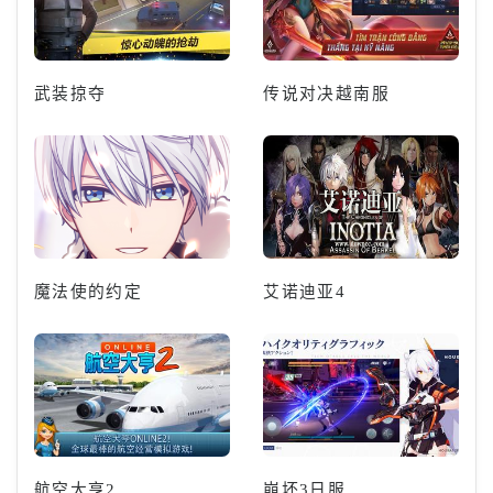
武装掠夺
传说对决越南服
魔法使的约定
艾诺迪亚4
航空大亨2
崩坏3日服