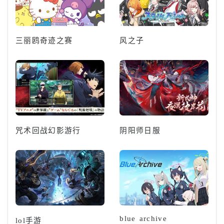
三丽鸥奇迹之赛
风之子
咒术回战幻影游行
阴阳师日服
blue archive
lol手游