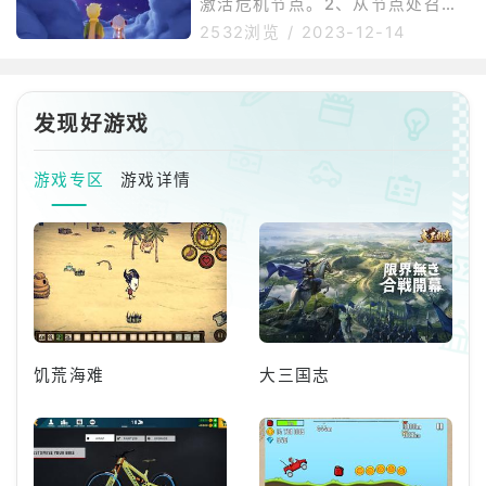
激活危机节点。2、从节点处召唤
军装甲部队一一击毁。2、《使命
出救援小组，可以获得关于任务的
2532浏览
/
2023-12-14
召唤：联合进攻》玩家将会扮演美
详细信息。3、将已激活的危机节
国、英国和苏联三国的士兵，完成
点传递给你的同伴，一起去采集物
10项以上的任务。开始时，玩家将
资。4、找到非常隐蔽的庇护所，
会在美军阵营中参加巴斯通战役，
准备搬运物资，完成任务，解除危
发现好游戏
防御德军的
机。
游戏专区
游戏详情
饥荒海难
大三国志