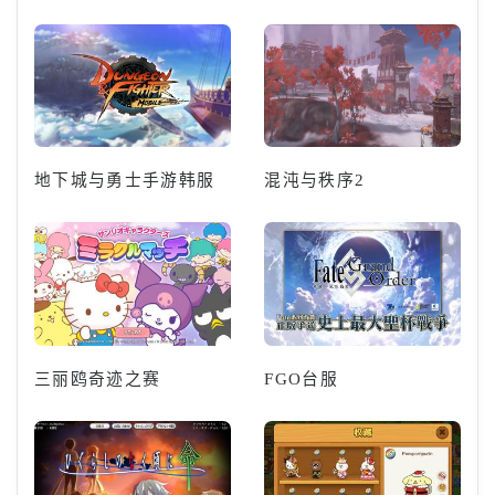
地下城与勇士手游韩服
混沌与秩序2
三丽鸥奇迹之赛
FGO台服