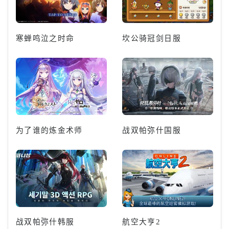
寒蝉鸣泣之时命
坎公骑冠剑日服
为了谁的炼金术师
战双帕弥什国服
战双帕弥什韩服
航空大亨2