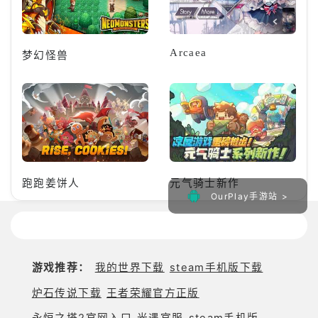
Arcaea
梦幻怪兽
跑跑姜饼人
元气骑士新作
OurPlay手游站 >
游戏推荐：
我的世界下载
steam手机版下载
炉石传说下载
王者荣耀官方正版