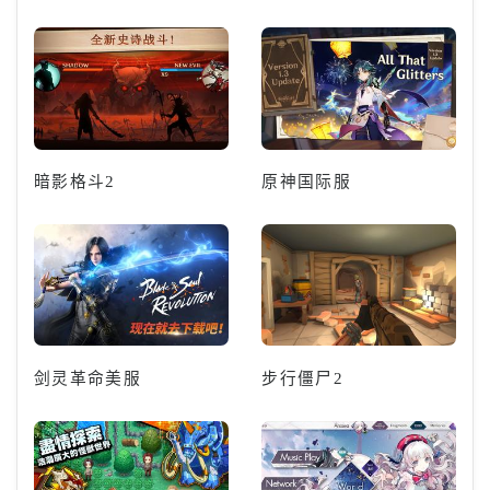
暗影格斗2
原神国际服
剑灵革命美服
步行僵尸2