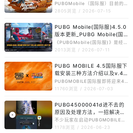
PUBGMobile（国际服）目前的
核心活动围绕4.5版本「NARUT
2805浏览
/
2026-07-15
O:NinjasAssemble」火影忍者联
动展开，同时还有Ferrari联动活
PUBG Mobile(国际服)4.5.0
动、新主题玩法、免费奖励、限时
版本更新_PUBG Mobile(国
任务和后续村庄防守玩法。以下只
整理目前仍在进行或即将开始的活
际服)4.5.0最新版下载安装
《PUBGMobile(国际服)》是经典
动，已经结束的活动不再介绍。
战术竞技手游，玩家可以在移动端
2013浏览
/
2026-07-11
一、PUBGMobile（国际服）目
体验百人海岛生存、组队开黑、枪
前进行中以及还未开始的活动介绍
械对战、载具转移、竞技场和多种
1.PUBGMobile×NARUTOSHIPP
PUBG MOBILE 4.5国际服下
限时模式。GooglePlay页面介绍
UDEN联动活动P
载安装三种方法介绍以及v.4.
显示，PUBGMOBILE主打10分钟
极速对战、多地图多模式、手机端
5版本更新时间
PUBGMOBILE国际服即将迎来4.
专属操作优化、训练模式和好友语
5版本更新。本次4.5版本最大的
11760浏览
/
2026-07-03
音聊天等内容。目前PUBGMOBIL
看点，是《PUBGMOBILE》与
E最新版本可参考4.5.0。APKMir
《火影忍者疾风传》的联动内容。
PUBG45000041d进不去的
ror版本记录显示，PUBGMOBILE
根据相关报道，PUBGMOBILEx
4.5.0于202
原因及处理方法，一招解决登
火影忍者疾风传联动将随PUBGM
OBILEv4.5版本一起上线，合作内
录失败问题
不少玩家在启动PUBGMOBILE国
容预计于2026年7月9日开放，不
际服时，会遇到“45000041d”错
1178浏览
/
2026-06-23
过全球服、韩服、越南服等不同版
误提示，导致游戏无法进入大厅、