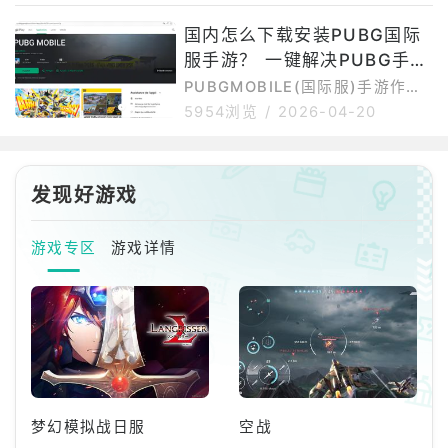
本的具体上线时间可能会有差异。
卡在登录界面或反复重连。实际
国内怎么下载安装PUBG国际
对于大陆玩家来说，PUBGMOBIL
上，PUBG45000041d并不是游
E国际服的下载安装和更新，和普
服手游？ 一键解决PUBG手游
戏文件损坏导致的错误，而是与网
络连接、谷歌环境以及服务器通信
国内下载运行问题还有免费加
PUBGMOBILE(国际服)手游作为
异常等问题有关。PUBG450000
外服手游，在国内下载安装存在一
速
5954浏览
/
2026-04-20
41d进不去的常见原因1、网络连
定难度。首先是网络问题，游戏官
接异常PUBGMOBILE国际服服务
网、谷歌商店以及游戏更新资源在
器部署在海外，国内网络直连时容
国内访问不够稳定，容易出现加载
易出现连接超时、数据包丢失或验
慢、下载中断或连接失败。其次是
发现好游戏
证失败
谷歌环境依赖，部分安卓手机如果
缺少GooglePlay服务，可能无法
游戏专区
游戏详情
正常下载、更新或启动游戏。再
者，国际服还可能存在地区限制，
部分用户可能遇到商店搜不到游
戏、提示设备不兼容或安装后闪退
等情况。如果选择APK手动安
梦幻模拟战日服
空战