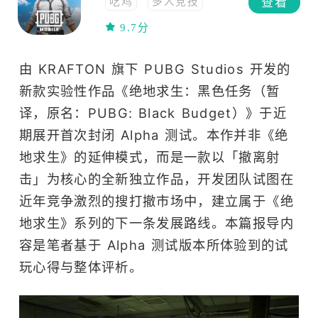
查看
吃鸡
多人竞技
联网
策略
动作
9.7分
联机
多人在线
生存
高画质
由 KRAFTON 旗下 PUBG Studios 开发的
沙盒
多人
新款实验性作品《绝地求生：黑色任务（暂
开放世界
射击
译，原名：PUBG: Black Budget）》于近
FPS
竞技
移植
枪战
steam移植
期展开首次封闭 Alpha 测试。本作并非《绝
TPS
地求生》的延伸模式，而是一款以「撤离射
击」为核心的全新独立作品，开发团队试图在
近年竞争激烈的搜打撤市场中，建立属于《绝
地求生》系列的下一条发展路线。本篇报导内
容是笔者基于 Alpha 测试版本所体验到的试
玩心得与整体评析。