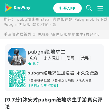
打开APP
推荐：
pubg加速器
steam官网加速器
Pubg mobile下载
Pubg m国际服
碧蓝档案下载
手游加速器首页
PUBG M(国际服绝地求生)的评价列表
pubgm绝地求生
吃鸡
多人竞技
联网
策略
9.7
动作
联机
多人在线
生存
高画质
沙盒
多人
开放世界
pubgm绝地求生加速器 永久免费版
射击
FPS
竞技
移植
枪战
📌自带谷歌框架 📌自带汉化功能 📌永久免费
steam移植
TPS
【扫码加入王者荣耀】
[9.7分]沐安对pubgm绝地求生手游真实评
论