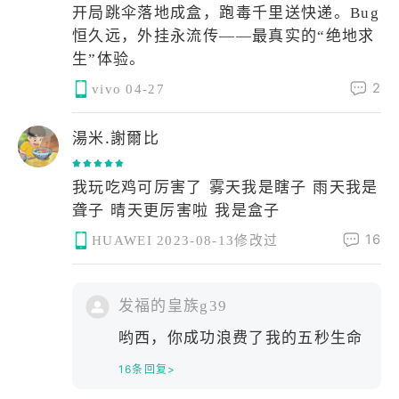
开局跳伞落地成盒，跑毒千里送快递。Bug
恒久远，外挂永流传——最真实的“绝地求
生”体验。
2
vivo
04-27
湯米.謝爾比
我玩吃鸡可厉害了 雾天我是瞎子 雨天我是
聋子 晴天更厉害啦 我是盒子
16
HUAWEI
2023-08-13修改过
发福的皇族g39
哟西，你成功浪费了我的五秒生命
16条回复>