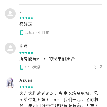
L
很好玩
nubia
4小时前
深渊
所有能玩PUBG的兄弟们集合
2
zte
3天前
Azusa
大吉大利🧨🧨🧨🎉，今晚吃鸡🐔🐔🐔，兄
👦弟🧒姐👧妹👩 come 我们一起，老司机
😎，老司机😎带你吃鸡🐔🐔🐔👍，大吉大