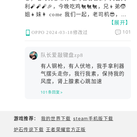
利🧨🧨🧨🎉，今晚吃鸡🐔🐔🐔，兄👦弟🧒
姐👧妹👩 come 我们一起，老司机😎，老
【展开】
司机😎他在这里😎👍
101
OPPO
2024-03-18修改过
队长爱敲键盘zp8
有人钢枪，有人伏地，我手拿利器
气摆头走你，我行我素，保持我的
风度，肾上腺素心跳加速
101条回复>
游戏推荐：
我的世界下载
steam手机版下载
炉石传说下载
王者荣耀官方正版