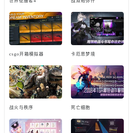
世界征服者4
战双帕弥什
csgo开箱模拟器
卡厄思梦境
战火与秩序
死亡细胞