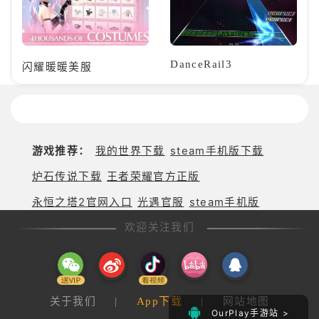
DanceRail3
闪耀暖暖美服
游戏推荐：
我的世界下载
steam手机版下载
炉石传说下载
王者荣耀官方正版
永恒之塔2官网入口
光遇官服
steam手机版
欢迎关注我们
关于我们
|
App下载
|
网站地图
OurPlay手游站 >