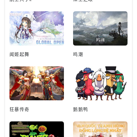
闻姬起舞
鸣潮
狂暴传奇
鹅鹅鸭