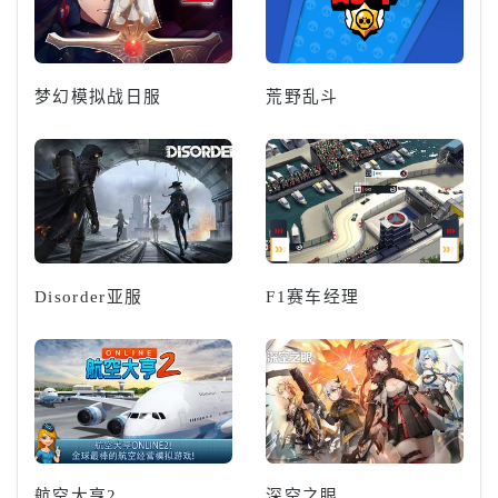
梦幻模拟战日服
荒野乱斗
Disorder亚服
F1赛车经理
航空大亨2
深空之眼