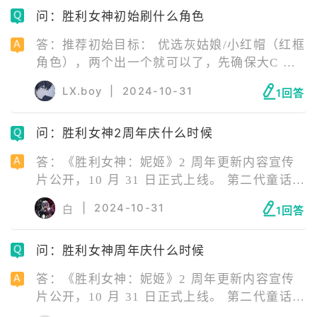
问：胜利女神初始刷什么角色
放。
答：推荐初始目标： 优选灰姑娘/小红帽（红框
角色），两个出一个就可以了，先确保大C 次
选丽塔/皇冠（蓝框角色），抽到一个队伍基本
LX.boy
|
2024-10-31
1回答
成型（前提先抽Ⅲ）。
问：胜利女神2周年庆什么时候
答：《胜利女神：妮姬》2 周年更新内容宣传
片公开，10 月 31 日正式上线。 第二代童话型
妮姬的故事「OLD TALES」大型剧情活动即将
|
2024-10-31
白
1回答
开启。 还有三位新朝圣者妮姬，四套新时装、
主题迷你游戏和新异端者 BOSS 等等。
问：胜利女神周年庆什么时候
答：《胜利女神：妮姬》2 周年更新内容宣传
片公开，10 月 31 日正式上线。 第二代童话型
妮姬的故事「OLD TALES」大型剧情活动即将