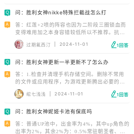
问：胜利女神nikke特殊拦截战怎么打
答：红莲+2喷的阵容也因为二阶段三圈锁血而
变得难用加之本身容错较低所以不推荐。抗一
次钻头需要160级时49W血3000防左右请把你
|
2024-11-01
过期氟西汀
1回答
的装备匀给你的火力角色保证不要减员记得装
上魔方有很多血量。这个boss的小钻头是一个
问：胜利女神更新一半更新不了怎么办
都不能吃的要全部清掉。
答：1.检查并清理手机存储空间。删除不常用
的文件或应用程序，为游戏更新腾出必要的空
间。 2.若发现更新速度缓慢或无法更新，请尝
|
2024-11-01
绾七浅浅
1回答
试以下优化策略：确保手机连接至稳定的Wi-Fi
网络，或选择其他可靠的网络连接。利用
问：胜利女神妮姬卡池有保底吗
ourplay加速器，进一步减少网络延迟和丢包
率，为游戏更新提供稳定且高速的网络环境。
答：普通UP池中，出金率为4%，其中up角色的
出率为2%，其余2%为：0.5%常驻朝圣者、