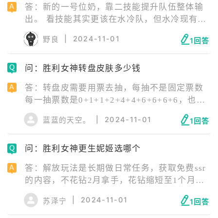
答：新的一号位奶，靠二技能提升队伍整体输
出。 看技能其实更该在水冷队，但水冷现有的
叠层角色用不上。 目前去霰弹队是好选择，能
|
2024-11-01
野良
1回答
提升托比的稳定性，且奶量还很可观， 已经投
资过霰弹队组件再考虑，单挂其他队那有替代
问：胜利女神转盘皮肤多少钱
品。
答：转盘皮需要用票去抽，每抽不是固定票数
每一抽票数是0+1+1+2+4+4+6+6+6+6，也就
是可以免费抽一次，一共36票保底皮肤[ 以群
|
2024-11-01
蓝蓝的天空。
1回答
内统计论，九成以上是保底出皮肤 ]，其中前4
抽不可能获得皮肤 6票约10刀，36票一共60
问：胜利女神更生妮姬选哪个
刀，美服节点直冲挂钩汇率，目前算了下约
430r
答：解放玩法是长期做日常任务，获取免费ssr
的内容，不花钻2月拿手，花钻缩短至1个月。
- 3张ssr强度一般，无法影响到现有节奏榜顶部
|
2024-11-01
苏泽宁
1回答
组合，躯体可以在公会商店兑换。 - 从公开的
技能判断的强度，推荐吉尔提和坎西选一个解