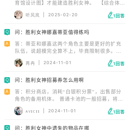
育馆设计图】才能建造胜利女神。 【综合体育
馆设计图】光点（遗失物品）的位置在下图所
|
2025-02-20
听风岚
1回答
示处，第十章地图左半部分中间靠左，有一个
RXR路牌的对面。
问：胜利女神娜嘉蒂亚值得练吗
答：蒂亚和娜嘉这两个角色主要是更好的扩充
队伍，说超模完全算不上，毕竟限制很多。但
作为妮姬里为数不多的辅助组合，她们的表现
|
2024-11-01
苒冉
1回答
肯定也不会差，有条件的还是可以考虑拿下
的。
问：胜利女神招募券怎么用啊
答：积分商店，消耗“白银积分票”，出售部分
角色的备用机体。 普通卡池的一般招募，将累
积与该数字一样多的白银积分票，累计200抽，
|
2024-11-01
ᴀᴠɪᴄɪɪ
1回答
可购买 普丽瓦蒂、克拉乌、阿莉亚、银华、梅
里、鲁德米拉的备用机体之一。
问：胜利女神中遗失的物品在哪