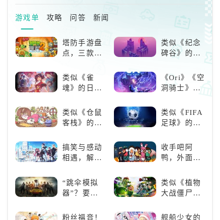
置然后重登游戏即可。
游戏单
攻略
问答
新闻
塔防手游盘
类似《纪念
点，三款不
碑谷》的解
容错过的塔
谜类游戏推
防佳作
荐：体验沉
类似《雀
《Ori》《空
浸式解谜，
魂》的日系
洞骑士》
拾取遗失的
游戏推荐！
《死亡细
碎片
好看的ACG
胞》横向对
类似《仓鼠
类似《FIFA
看板娘们等
比，不知道
客栈》的萌
足球》的足
着你！
入手那个看
宠类游戏推
球类比赛推
这里
荐！快来养
荐！快来赢
搞笑与感动
收手吧阿
赛博宠物
得世界冠军
相遇，解锁
鸭，外面全
吧！
吧！
多元化角色
是好鹅！！
的魅力
“跳伞模拟
类似《植物
器”？要
大战僵尸》
“苟”还是要
的卡牌策略
“刚”？
游戏，休闲
粉丝福音！
舰船少女的