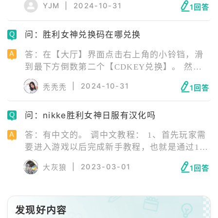
YJM
|
2024-10-31
1回答
开启。 还有三位新朝圣者妮姬，四套新时装、
主题迷你游戏和新异端者 BOSS 等等。
问：胜利女神兑换码在哪兑换
答：在【大厅】界面点击右上角的小铃铛，滑
到最下方倒数第二个【CDKEY兑换】。 然后
点击其中的【tap to enter】进入CDK兑换界
|
2024-10-31
秃秃秃
1回答
面。 在该界面即可输入兑换码。
问：nikke胜利女神日服有汉化吗
答：有中文的。 调中文教程： 1、首先玩家需
要进入游戏以后完成新手教程，也就是通过1-4
关卡。 2、然后在游戏大厅界面上点击右上角
|
2023-03-01
大灰狼
1回答
的图标，进入菜单选项。 3、在菜单弹窗中选
择右侧带有齿轮的设置按钮。 4、进入设置选
项后，点击图中的【language】，然后滑动右
侧的语言选项。 5、找到中文语言后，点击设
发现好内容