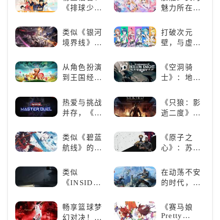
娱乐尽在手
《排球少
魅力所在：
中！
年!!FLY
《碧蓝航
HIGH!!》手
线》
类似《银河
打破次元
游还原经典
境界线》的
壁，与虚拟
名场面
二次元战棋
歌手共同谱
类手游推
写音符物语
从角色扮演
《空洞骑
荐：极致策
到王国经
士》：地下
略，无限可
营，这款手
世界的深度
能
游为何能俘
探索与极致
热爱与挑战
《只狼：影
获玩家心？
冒险
并存，《游
逝二度》：
戏王：大师
一场惊心动
决斗》，牌
魄的忍者之
类似《碧蓝
《原子之
佬都爱玩的
旅
航线》的养
心》：苏联
游戏是啥
成类游戏！
科幻风下的
样？
养成你的梦
游戏盛宴与
类似
在动荡不安
想！
瑕疵
《INSIDE》
的时代，踏
的解谜类游
入暗影世界
戏！快动起
畅享篮球梦
《赛马娘
你的小脑筋
Pretty
幻对决！