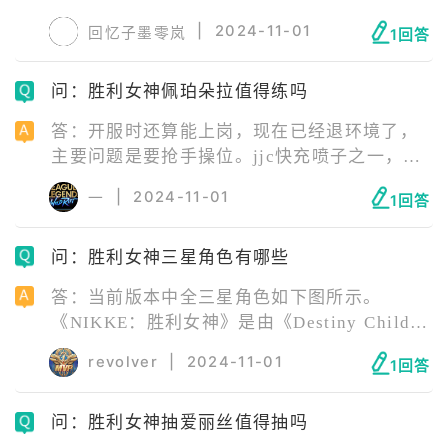
1.5%常驻SSR角色。本卡池的角色在up结束之
|
2024-11-01
回忆子墨零岚
1回答
后会进入普通招募、社交点数招募、铸模 。
问：胜利女神佩珀朵拉值得练吗
答：开服时还算能上岗，现在已经退环境了，
主要问题是要抢手操位。jjc快充喷子之一，不
过一般都用那几个火力型快喷，偶尔能在个突
|
2024-11-01
一
1回答
垃圾刀登场，萌新没角色用最多拉个444就行
了。
问：胜利女神三星角色有哪些
答：当前版本中全三星角色如下图所示。
《NIKKE：胜利女神》是由《Destiny Child》
开发商SHIFTUP推出的一款第三人称射击手游
revolver
|
2024-11-01
1回答
新作，玩家将带领少女们尽全力抵抗入侵的外
星生物，以早日夺回地球。
问：胜利女神抽爱丽丝值得抽吗