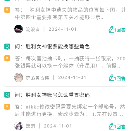
答： 胜利女神中遗失的物品的位置如下图，其
中第四个需要推完第五关才能够显示。
|
2024-11-01
流浪者
1回答
问：胜利女神银票能换哪些角色
答：每次普池抽卡时，一抽获得一张银票，200
张银票就可以换一个躯体（升星用），前提是
至少有一张本体卡。 积分商店的躯体是在上图
|
2024-11-01
梦落黄昏晓
1回答
范围内随机每天轮换的，1.5周年如果再送一个
免费ssr估计也会加进去，总之这个范围基本定
问：胜利女神账号怎么重置密码
型了不会有太大改动。 胜利女神银票能兑换的
角色推荐如下图所示：
答：nikke修改密码需要先绑定一个邮箱号，然
后才能进行更换。修改步骤为： 1.先在设置里
登出账号，回到登陆界面，选择修改密码。 2.
|
2024-11-01
潇洒
1回答
输入之前绑定的邮箱以及新密码进行重置。