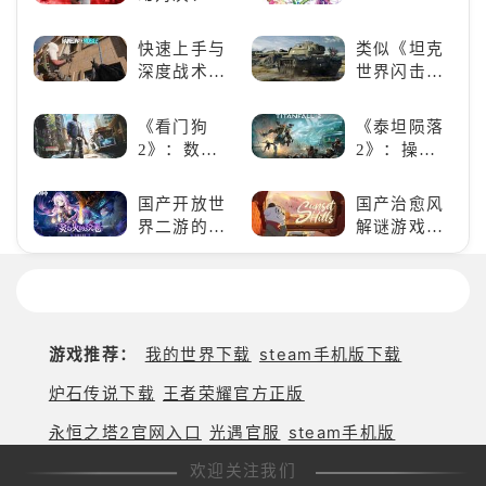
来通关！
Derby》：
《NBA
一场跨次元
2K24梦幻球
快速上手与
类似《坦克
的竞速之旅
队》类似游
深度战术兼
世界闪击
戏精选
备，《彩虹
战》
六号M》是
（WOTB）
《看门狗
《泰坦陨落
否值得入
的军事类游
2》：数字
2》：操控
手？
戏推荐！快
世界的精彩
泰坦，主宰
带上你最心
狂欢
未来战场；
国产开放世
国产治愈风
爱的装备出
跑酷突袭，
界二游的里
解谜游戏
发吧！
改写战斗格
程碑：《原
《落日山
局！
神》
丘》
游戏推荐：
我的世界下载
steam手机版下载
炉石传说下载
王者荣耀官方正版
永恒之塔2官网入口
光遇官服
steam手机版
欢迎关注我们