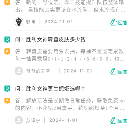
答：新的一号位奶，靠二技能提升队伍整体输
出。 看技能其实更该在水冷队，但水冷现有的
叠层角色用不上。 目前去霰弹队是好选择，能
|
2024-11-01
野良
1回答
提升托比的稳定性，且奶量还很可观， 已经投
资过霰弹队组件再考虑，单挂其他队那有替代
问：胜利女神转盘皮肤多少钱
品。
答：转盘皮需要用票去抽，每抽不是固定票数
每一抽票数是0+1+1+2+4+4+6+6+6+6，也就
是可以免费抽一次，一共36票保底皮肤[ 以群
|
2024-11-01
蓝蓝的天空。
1回答
内统计论，九成以上是保底出皮肤 ]，其中前4
抽不可能获得皮肤 6票约10刀，36票一共60
问：胜利女神更生妮姬选哪个
刀，美服节点直冲挂钩汇率，目前算了下约
430r
答：解放玩法是长期做日常任务，获取免费ssr
的内容，不花钻2月拿手，花钻缩短至1个月。
- 3张ssr强度一般，无法影响到现有节奏榜顶部
|
2024-11-01
苏泽宁
1回答
组合，躯体可以在公会商店兑换。 - 从公开的
技能判断的强度，推荐吉尔提和坎西选一个解