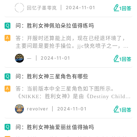
1.5%常驻SSR角色。本卡池的角色在up结束之
|
2024-11-01
回忆子墨零岚
1回答
后会进入普通招募、社交点数招募、铸模 。
问：胜利女神佩珀朵拉值得练吗
答：开服时还算能上岗，现在已经退环境了，
主要问题是要抢手操位。jjc快充喷子之一，不
过一般都用那几个火力型快喷，偶尔能在个突
|
2024-11-01
一
1回答
垃圾刀登场，萌新没角色用最多拉个444就行
了。
问：胜利女神三星角色有哪些
答：当前版本中全三星角色如下图所示。
《NIKKE：胜利女神》是由《Destiny Child》
开发商SHIFTUP推出的一款第三人称射击手游
revolver
|
2024-11-01
1回答
新作，玩家将带领少女们尽全力抵抗入侵的外
星生物，以早日夺回地球。
问：胜利女神抽爱丽丝值得抽吗