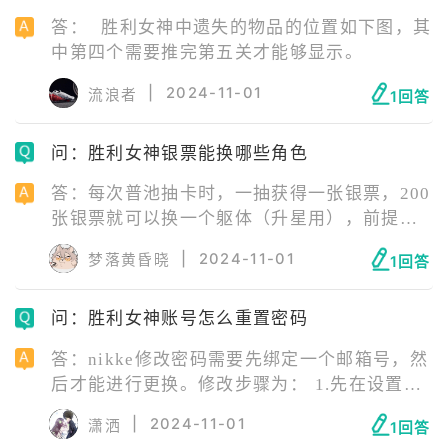
答： 胜利女神中遗失的物品的位置如下图，其
中第四个需要推完第五关才能够显示。
|
2024-11-01
流浪者
1回答
问：胜利女神银票能换哪些角色
答：每次普池抽卡时，一抽获得一张银票，200
张银票就可以换一个躯体（升星用），前提是
至少有一张本体卡。 积分商店的躯体是在上图
|
2024-11-01
梦落黄昏晓
1回答
范围内随机每天轮换的，1.5周年如果再送一个
免费ssr估计也会加进去，总之这个范围基本定
问：胜利女神账号怎么重置密码
型了不会有太大改动。 胜利女神银票能兑换的
角色推荐如下图所示：
答：nikke修改密码需要先绑定一个邮箱号，然
后才能进行更换。修改步骤为： 1.先在设置里
登出账号，回到登陆界面，选择修改密码。 2.
|
2024-11-01
潇洒
1回答
输入之前绑定的邮箱以及新密码进行重置。