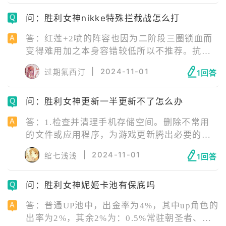
问：胜利女神nikke特殊拦截战怎么打
答：红莲+2喷的阵容也因为二阶段三圈锁血而
变得难用加之本身容错较低所以不推荐。抗一
次钻头需要160级时49W血3000防左右请把你
|
2024-11-01
过期氟西汀
1回答
的装备匀给你的火力角色保证不要减员记得装
上魔方有很多血量。这个boss的小钻头是一个
问：胜利女神更新一半更新不了怎么办
都不能吃的要全部清掉。
答：1.检查并清理手机存储空间。删除不常用
的文件或应用程序，为游戏更新腾出必要的空
间。 2.若发现更新速度缓慢或无法更新，请尝
|
2024-11-01
绾七浅浅
1回答
试以下优化策略：确保手机连接至稳定的Wi-Fi
网络，或选择其他可靠的网络连接。利用
问：胜利女神妮姬卡池有保底吗
ourplay加速器，进一步减少网络延迟和丢包
率，为游戏更新提供稳定且高速的网络环境。
答：普通UP池中，出金率为4%，其中up角色的
出率为2%，其余2%为：0.5%常驻朝圣者、