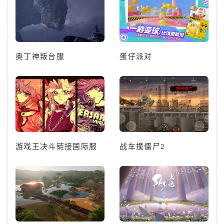
奥丁神叛台服
蛋仔派对
游戏王决斗链接国际服
战车撞僵尸2