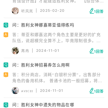
育馆设计图】才能建造胜利女神。 【综合体育
馆设计图】光点（遗失物品）的位置在下图所
|
2025-02-20
听风岚
1回答
示处，第十章地图左半部分中间靠左，有一个
RXR路牌的对面。
问：胜利女神娜嘉蒂亚值得练吗
答：蒂亚和娜嘉这两个角色主要是更好的扩充
队伍，说超模完全算不上，毕竟限制很多。但
作为妮姬里为数不多的辅助组合，她们的表现
|
2024-11-01
苒冉
1回答
肯定也不会差，有条件的还是可以考虑拿下
的。
问：胜利女神招募券怎么用啊
答：积分商店，消耗“白银积分票”，出售部分
角色的备用机体。 普通卡池的一般招募，将累
积与该数字一样多的白银积分票，累计200抽，
|
2024-11-01
ᴀᴠɪᴄɪɪ
1回答
可购买 普丽瓦蒂、克拉乌、阿莉亚、银华、梅
里、鲁德米拉的备用机体之一。
问：胜利女神中遗失的物品在哪