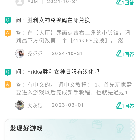
YJM
|
2024-10-31
1回答
开启。 还有三位新朝圣者妮姬，四套新时装、
主题迷你游戏和新异端者 BOSS 等等。
问：胜利女神兑换码在哪兑换
答：在【大厅】界面点击右上角的小铃铛，滑
到最下方倒数第二个【CDKEY兑换】。 然后
点击其中的【tap to enter】进入CDK兑换界
|
2024-10-31
秃秃秃
1回答
面。 在该界面即可输入兑换码。
问：nikke胜利女神日服有汉化吗
答：有中文的。 调中文教程： 1、首先玩家需
要进入游戏以后完成新手教程，也就是通过1-4
关卡。 2、然后在游戏大厅界面上点击右上角
|
2023-03-01
大灰狼
1回答
的图标，进入菜单选项。 3、在菜单弹窗中选
择右侧带有齿轮的设置按钮。 4、进入设置选
项后，点击图中的【language】，然后滑动右
发现好游戏
侧的语言选项。 5、找到中文语言后，点击设
置然后重登游戏即可。