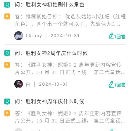
问：胜利女神初始刷什么角色
放。
答：推荐初始目标： 优选灰姑娘/小红帽（红框
角色），两个出一个就可以了，先确保大C 次
选丽塔/皇冠（蓝框角色），抽到一个队伍基本
LX.boy
|
2024-10-31
1回答
成型（前提先抽Ⅲ）。
问：胜利女神2周年庆什么时候
答：《胜利女神：妮姬》2 周年更新内容宣传
片公开，10 月 31 日正式上线。 第二代童话型
妮姬的故事「OLD TALES」大型剧情活动即将
|
2024-10-31
白
1回答
开启。 还有三位新朝圣者妮姬，四套新时装、
主题迷你游戏和新异端者 BOSS 等等。
问：胜利女神周年庆什么时候
答：《胜利女神：妮姬》2 周年更新内容宣传
片公开，10 月 31 日正式上线。 第二代童话型
妮姬的故事「OLD TALES」大型剧情活动即将